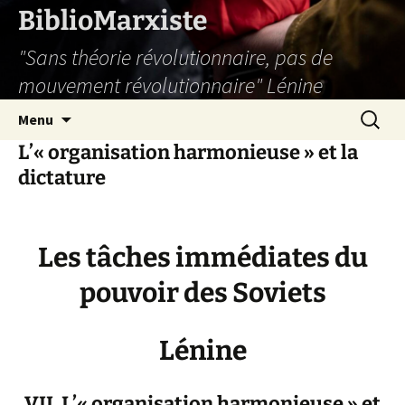
Aller
BiblioMarxiste
au
"Sans théorie révolutionnaire, pas de
contenu
mouvement révolutionnaire" Lénine
Recherc
Menu
L’« organisation harmonieuse » et la
dictature
Les tâches immédiates du
pouvoir des Soviets
Lénine
VII. L’« organisation harmonieuse » et