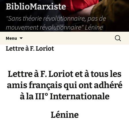
Aller
BiblioMarxiste
au
"Sans théorie révolutionnaire, pas de
contenu
mouvement révolutionnaire" Lénine
Recherc
Menu
Lettre à F. Loriot
Lettre à F. Loriot et à tous les
amis français qui ont adhéré
à la III° Internationale
Lénine