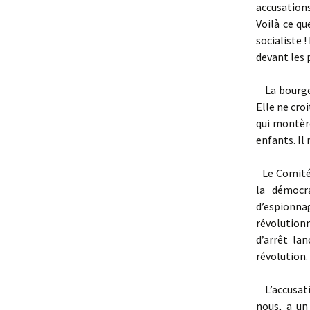
accusations
Voilà ce qu
socialiste 
devant les 
La bourgeo
Elle ne croi
qui montère
enfants. Il
Le Comité 
la démocr
d’espionnag
révolution
d’arrêt la
révolution.
L’accusatio
nous, a un