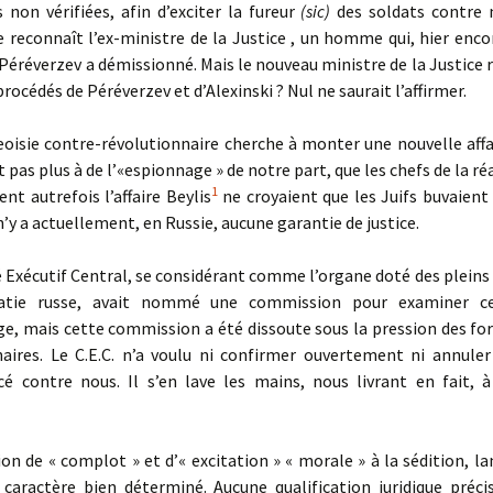
 non vérifiées, afin d’exciter la fureur
(sic)
des soldats contre 
e reconnaît l’ex-ministre de la Justice , un homme qui, hier encor
! Péréverzev a démissionné. Mais le nouveau ministre de la Justice r
procédés de Péréverzev et d’Alexinski ? Nul ne saurait l’affirmer.
isie contre-révolutionnaire cherche à monter une nouvelle affai
t pas plus à de l’«espionnage » de notre part, que les chefs de la r
1
nt autrefois l’affaire Beylis
ne croyaient que les Juifs buvaient
 n’y a actuellement, en Russie, aucune garantie de justice.
Exécutif Central, se considérant comme l’organe doté des pleins 
atie russe, avait nommé une commission pour examiner cet
e, mais cette commission a été dissoute sous la pression des fo
naires. Le C.E.C. n’a voulu ni confirmer ouvertement ni annule
ncé contre nous. Il s’en lave les mains, nous livrant en fait, à
n de « complot » et d’« excitation » « morale » à la sédition, l
 caractère bien déterminé. Aucune qualification juridique préci