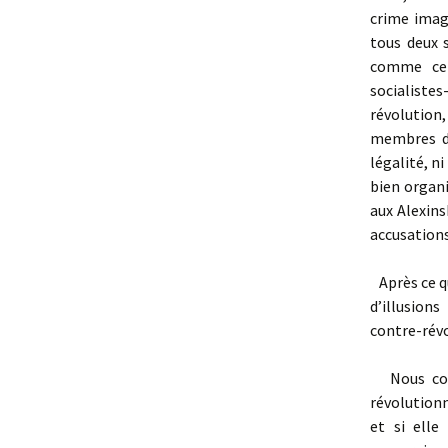
crime imagi
tous deux 
comme cel
socialist
révolution,
membres de
légalité, n
bien organi
aux Alexins
accusations
Après ce qu
d’illusion
contre-révo
Nous cont
révolutionn
et si elle