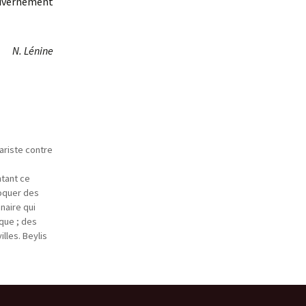
uvernement
N. Lénine
ariste contre
ntant ce
voquer des
naire qui
que ; des
lles. Beylis