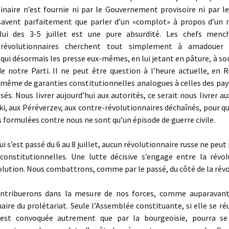
naire n’est fournie ni par le Gouvernement provisoire ni par le
savent parfaitement que parler d’un «complot» à propos d’u
ui des 3-5 juillet est une pure absurdité. Les chefs mench
es-révolutionnaires cherchent tout simplement à amadouer 
 qui désormais les presse eux-mêmes, en lui jetant en pâture, à son
 notre Parti. Il ne peut être question à l’heure actuelle, en Ru
i même de garanties constitutionnelles analogues à celles des pa
sés. Nous livrer aujourd’hui aux autorités, ce serait nous livrer au
ki, aux Péréverzev, aux contre-révolutionnaires déchaînés, pour qu
 formulées contre nous ne sont qu’un épisode de guerre civile.
i s’est passé du 6 au 8 juillet, aucun révolutionnaire russe ne peut 
s constitutionnelles. Une lutte décisive s’engage entre la révol
lution. Nous combattrons, comme par le passé, du côté de la révo
ribuerons dans la mesure de nos forces, comme auparavant, 
aire du prolétariat. Seule l’Assemblée constituante, si elle se réu
 est convoquée autrement que par la bourgeoisie, pourra s