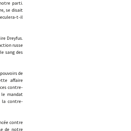
notre parti.
e, se disait
eculera-t-il
re Dreyfus.
éaction russe
 le sang des
pouvoirs de
te affaire
rces contre-
r le mandat
 la contre-
ancée contre
se de notre