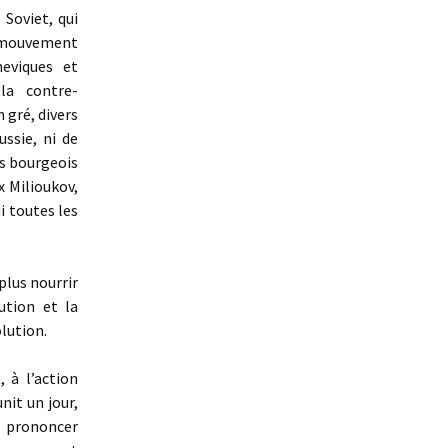
 Soviet, qui
n mouvement
eviques et
la contre-
 gré, divers
ssie, ni de
ys bourgeois
x Milioukov,
i toutes les
plus nourrir
ution et la
lution.
à l’action
nit un jour,
e prononcer