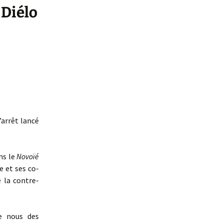
 Diélo
arrêt lancé
ns le
Novoïé
e et ses co-
 la contre-
e nous des