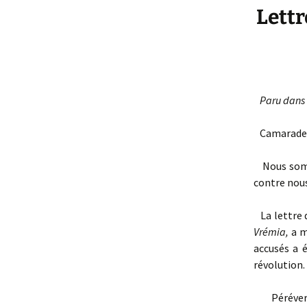
Lettr
Paru dans le
Camarade
Nous somme
contre nous
La lettre d
Vrémia,
a m
accusés a 
révolution.
Péréverze