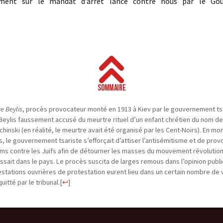
ement sur le mandat d’arrêt lancé contre nous par le Go
re Beylis
, procès provocateur monté en 1913 à Kiev par le gouvernement ts
f Beylis faussement accusé du meurtre rituel d’un enfant chrétien du nom de
chinski (en réalité, le meurtre avait été organisé par les Cent-Noirs). En mo
, le gouvernement tsariste s’efforçait d’attiser l’antisémitisme et de pro
s contre les Juifs afin de détourner les masses du mouvement révolution
ssait dans le pays. Le procès suscita de larges remous dans l’opinion publi
stations ouvrières de protestation eurent lieu dans un certain nombre de vi
quitté par le tribunal.
[
↩
]