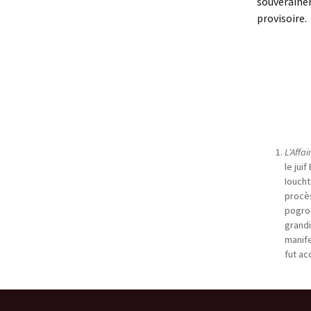
souverain
provisoire.
L’Affai
le jui
Ioucht
procès
pogrom
grandi
manife
fut ac