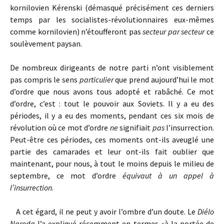
kornilovien Kérenski (démasqué précisément ces derniers
temps par les socialistes-révolutionnaires eux-mêmes
comme kornilovien) n’étoufferont pas
secteur par secteur
ce
soulèvement paysan.
De nombreux dirigeants de notre parti n’ont visiblement
pas compris le sens
particulier
que prend aujourd’hui le mot
d’ordre que nous avons tous adopté et rabâché. Ce mot
d’ordre, c’est : tout le pouvoir aux Soviets. Il y a eu des
périodes, il y a eu des moments, pendant ces six mois de
révolution où ce mot d’ordre
ne
signifiait
pas
l’insurrection.
Peut-être ces périodes, ces moments ont-ils aveuglé une
partie des camarades et leur ont-ils fait oublier que
maintenant, pour nous, à tout le moins depuis le milieu de
septembre, ce mot d’ordre
équivaut à un appel à
l’insurrection
.
A cet égard, il ne peut y avoir l’ombre d’un doute. Le
Diélo
Naroda
l’a expliqué récemment en termes «à la portée de