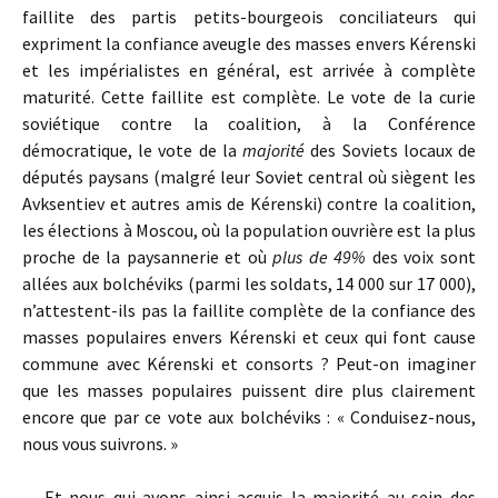
faillite des partis petits-bourgeois conciliateurs qui
expriment la confiance aveugle des masses envers Kérenski
et les impérialistes en général, est arrivée à complète
maturité. Cette faillite est complète. Le vote de la curie
soviétique contre la coalition, à la Conférence
démocratique, le vote de la
majorité
des Soviets locaux de
députés paysans (malgré leur Soviet central où siègent les
Avksentiev et autres amis de Kérenski) contre la coalition,
les élections à Moscou, où la population ouvrière est la plus
proche de la paysannerie et où
plus de 49%
des voix sont
allées aux bolchéviks (parmi les soldats, 14 000 sur 17 000),
n’attestent-ils pas la faillite complète de la confiance des
masses populaires envers Kérenski et ceux qui font cause
commune avec Kérenski et consorts ? Peut-on imaginer
que les masses populaires puissent dire plus clairement
encore que par ce vote aux bolchéviks : « Conduisez-nous,
nous vous suivrons. »
Et nous qui avons ainsi acquis la majorité au sein des