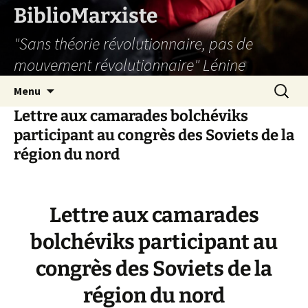
Aller
BiblioMarxiste
au
"Sans théorie révolutionnaire, pas de
contenu
mouvement révolutionnaire" Lénine
Recherc
Menu
Lettre aux camarades bolchéviks
participant au congrès des Soviets de la
région du nord
Lettre aux camarades
bolchéviks participant au
congrès des Soviets de la
région du nord