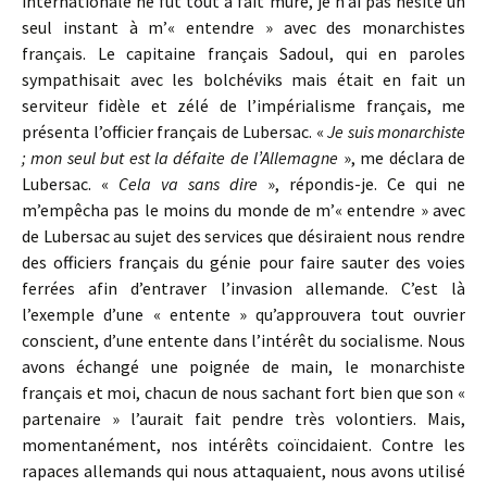
internationale ne fût tout à fait mûre, je n’ai pas hésité un
seul instant à m’« entendre » avec des monarchistes
français. Le capitaine français Sadoul, qui en paroles
sympathisait avec les bolchéviks mais était en fait un
serviteur fidèle et zélé de l’impérialisme français, me
présenta l’officier français de Lubersac. «
Je suis monarchiste
; mon seul but est la défaite de l’Allemagne
», me déclara de
Lubersac. «
Cela va sans dire
», répondis-je. Ce qui ne
m’empêcha pas le moins du monde de m’« entendre » avec
de Lubersac au sujet des services que désiraient nous rendre
des officiers français du génie pour faire sauter des voies
ferrées afin d’entraver l’invasion allemande. C’est là
l’exemple d’une « entente » qu’approuvera tout ouvrier
conscient, d’une entente dans l’intérêt du socialisme. Nous
avons échangé une poignée de main, le monarchiste
français et moi, chacun de nous sachant fort bien que son «
partenaire » l’aurait fait pendre très volontiers. Mais,
momentanément, nos intérêts coïncidaient. Contre les
rapaces allemands qui nous attaquaient, nous avons utilisé