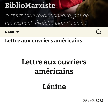
Aller
BiblioMarxiste
au
"Sans théorie révolutionnaire, pas de
contenu
mouvement révolutionnaire" Lénine
Recherc
Menu
Lettre aux ouvriers américains
Lettre aux ouvriers
américains
Lénine
20 août 1918