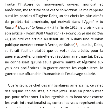
Toute l’histoire du mouvement ouvrier, mondial et
américain, me fortifie dans cette conviction. Je me rappelle
aussi les paroles d’Eugène Debs, un des chefs les plus aimés
du prolétariat américain, qui écrivait dans l’
Appel à la
4
Raison
(
Appeal to Reason
)
–
à la fin de 1915, je crois – dans
son article «
What shall I fight for
» («
Pour quoi je me battrai
»), (j’ai cité cet article au début de 1916 dans une réunion
5
publique ouvrière tenue à Berne, en Suisse)
, – que lui, Debs,
se ferait fusiller plutôt que de voter des crédits pour la
guerre actuelle, criminelle et réactionnaire ; que lui, Debs,
ne connaissait qu’une seule guerre sainte et légitime aux
yeux des prolétaires : la guerre contre les capitalistes, la
guerre pour affranchir l’humanité de l’esclavage salarié.
Que Wilson, ce chef des milliardaires américains, ce valet
des requins capitalistes, ait fait jeter Debs en prison n’est
pas pour m’étonner. La bourgeoisie aura beau sévir contre
les vrais internationalistes, contre les vrais représentants