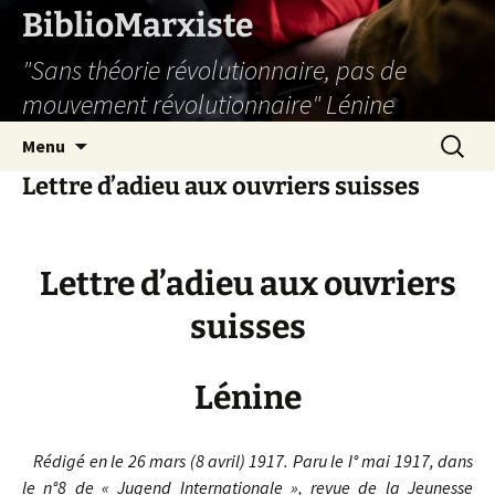
Aller
BiblioMarxiste
au
"Sans théorie révolutionnaire, pas de
contenu
mouvement révolutionnaire" Lénine
Recherc
Menu
Lettre d’adieu aux ouvriers suisses
Lettre d’adieu aux ouvriers
suisses
Lénine
Rédigé en le 26 mars (8 avril) 1917. Paru le I° mai 1917, dans
le n°8 de « Jugend Internationale », revue de la Jeunesse