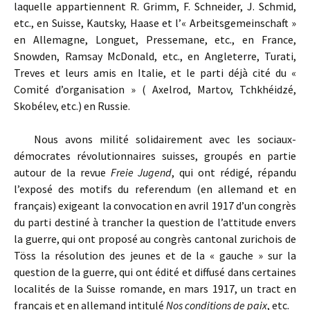
laquelle appartiennent R. Grimm, F. Schneider, J. Schmid,
etc., en Suisse, Kautsky, Haase et l’« Arbeitsgemeinschaft »
en Allemagne, Longuet, Pressemane, etc., en France,
Snowden, Ramsay McDonald, etc., en Angleterre, Turati,
Treves et leurs amis en Italie, et le parti déjà cité du «
Comité d’organisation » ( Axelrod, Martov, Tchkhéidzé,
Skobélev, etc.) en Russie.
Nous avons milité solidairement avec les sociaux-
démocrates révolutionnaires suisses, groupés en partie
autour de la revue
Freie Jugend
, qui ont rédigé, répandu
l’exposé des motifs du referendum (en allemand et en
français) exigeant la convocation en avril 1917 d’un congrès
du parti destiné à trancher la question de l’attitude envers
la guerre, qui ont proposé au congrès cantonal zurichois de
Töss la résolution des jeunes et de la « gauche » sur la
question de la guerre, qui ont édité et diffusé dans certaines
localités de la Suisse romande, en mars 1917, un tract en
français et en allemand intitulé
Nos conditions de paix
, etc.