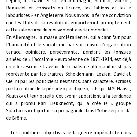
Legien, les David et Cie en Allemagne, Sembat, Guesde,
Renaudel et consorts en France, les fabiens et les «
labouristes » en Angleterre. Nous avons la ferme conviction
que les flots de la révolution emporteront promptement
cette sale écume du mouvement ouvrier mondial.
En Allemagne, la masse prolétarienne, qui a tant fait pour
l’humanité et le socialisme par son œuvre d’organisation
tenace, opiniâtre, persévérante, pendant les longues
années de « l’accalmie » européenne de 1871-1914, est déjà
en effervescence. L’avenir du socialisme allemand n’est pas
représenté par les traîtres Scheidemann, Legien, David et
Cie, ni par les politiciens hésitants, sans caractère, écrasés
par la routine de la période « pacifique », tels que MM. Hause,
Kautsky et leur pareils. Cet avenir appartient à la tendance
qui a promu Karl Liebknecht, qui a créé le « groupe
1
Spartacus » et qui fait sa propagande dans l’Arbeiterpolitik
de Brême.
Les conditions objectives de la guerre impérialiste nous