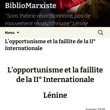
Aller
BiblioMarxiste
au
"Sans théorie révolutionnaire, pas de
contenu
mouvement révolutionnaire" Lénine
Recherc
Menu
L’opportunisme et la faillite de la II°
Internationale
L’opportunisme et la faillite
de la II° Internationale
Lénine
Janvier 1916