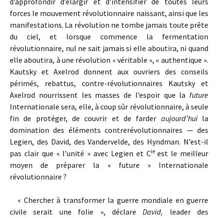
d’approfondir d’élargir et d’intensifier de toutes leurs
forces le mouvement révolutionnaire naissant, ainsi que les
manifestations. La révolution ne tombe jamais toute prête
du ciel, et lorsque commence la fermentation
révolutionnaire, nul ne sait jamais si elle aboutira, ni quand
elle aboutira, à une révolution « véritable », « authentique ».
Kautsky et Axelrod donnent aux ouvriers des conseils
périmés, rebattus, contre-révolutionnaires Kautsky et
Axelrod nourrissent les masses de l’espoir que la
future
Internationale sera, elle, à coup sûr révolutionnaire, à seule
fin de protéger, de couvrir et de farder
aujourd’hui
la
domination des éléments contrerévolutionnaires — des
Legien, des David, des Vandervelde, des Hyndman. N’est-il
ie
pas clair que « l’unité » avec Legien et C
est le meilleur
moyen de préparer la « future » Internationale
révolutionnaire ?
« Chercher à transformer la guerre mondiale en guerre
civile serait une folie », déclare
David,
leader des