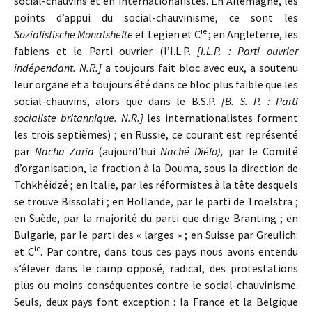
social-chauvins et en internationalistes. En Allemagne, les
points d’appui du social-chauvinisme, ce sont les
ie
Sozialistische Monatshefte
et Legien et C
; en Angleterre, les
fabiens et le Parti ouvrier (l’I.L.P.
[I.L.P. : Parti ouvrier
indépendant. N.R.]
a toujours fait bloc avec eux, a soutenu
leur organe et a toujours été dans ce bloc plus faible que les
social-chauvins, alors que dans le B.S.P.
[B. S. P. : Parti
socialiste britannique. N.R.]
les internationalistes forment
les trois septièmes) ; en Russie, ce courant est représenté
par
Nacha Zaria
(aujourd’hui
Naché Diélo),
par le Comité
d’organisation, la fraction à la Douma, sous la direction de
Tchkhéidzé ; en Italie, par les réformistes à la tête desquels
se trouve Bissolati ; en Hollande, par le parti de Troelstra ;
en Suède, par la majorité du parti que dirige Branting ; en
Bulgarie, par le parti des « larges » ; en Suisse par Greulich:
ie
et C
. Par contre, dans tous ces pays nous avons entendu
s’élever dans le camp opposé, radical, des protestations
plus ou moins conséquentes contre le social-chauvinisme.
Seuls, deux pays font exception : la France et la Belgique