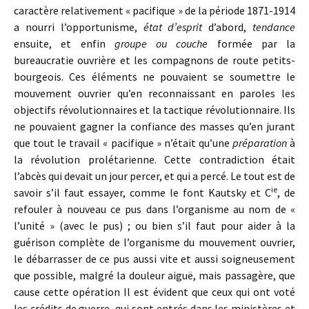
caractère relativement « pacifique » de la période 1871-1914
a nourri l’opportunisme,
état d’esprit
d’abord,
tendance
ensuite, et enfin
groupe ou couche
formée par la
bureaucratie ouvrière et les compagnons de route petits-
bourgeois. Ces éléments ne pouvaient se soumettre le
mouvement ouvrier qu’en reconnaissant en paroles les
objectifs révolutionnaires et la tactique révolutionnaire. Ils
ne pouvaient gagner la confiance des masses qu’en jurant
que tout le travail « pacifique » n’était qu’une
préparation
à
la révolution prolétarienne. Cette contradiction était
l’abcès qui devait un jour percer, et qui a percé. Le tout est de
ie
savoir s’il faut essayer, comme le font Kautsky et C
, de
refouler à nouveau ce pus dans l’organisme au nom de «
l’unité » (avec le pus) ; ou bien s’il faut pour aider à la
guérison complète de l’organisme du mouvement ouvrier,
le débarrasser de ce pus aussi vite et aussi soigneusement
que possible, malgré la douleur aiguë, mais passagère, que
cause cette opération Il est évident que ceux qui ont voté
les crédits de guerre, qui sont entrés dans les ministères et