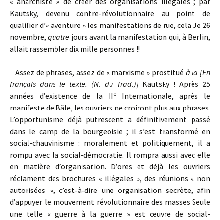
« anarchiste » de créer des organisations illégales ; par
Kautsky, devenu contre-révolutionnaire au point de
qualifier d’« aventure » les manifestations de rue, cela Je 26
novembre,
quatre
jours avant la manifestation qui, à Berlin,
allait rassembler dix mille personnes !!
Assez de phrases, assez de « marxisme » prostitué
à la [En
français dans le texte. (N. du Trad.)]
Kautsky ! Après 25
e
années d’existence de la II
Internationale, après le
manifeste de Bâle, les ouvriers ne croiront plus aux phrases.
L’opportunisme déjà putrescent a définitivement passé
dans le camp de la bourgeoisie ; il s’est transformé en
social-chauvinisme : moralement et politiquement, il a
rompu avec la social-démocratie. Il rompra aussi avec elle
en matière d’organisation. D’ores et déjà les ouvriers
réclament des brochures « illégales », des réunions « non
autorisées », c’est-à-dire une organisation secrète, afin
d’appuyer le mouvement révolutionnaire des masses Seule
une telle « guerre à la guerre » est œuvre de social-