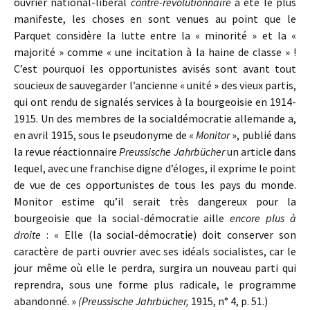
ouvrier national-libéral
contre-révolutionnaire
a été le plus
manifeste, les choses en sont venues au point que le
Parquet considère la lutte entre la « minorité » et la «
majorité » comme « une incitation à la haine de classe » !
C’est pourquoi les opportunistes avisés sont avant tout
soucieux de sauvegarder l’ancienne « unité » des vieux partis,
qui ont rendu de signalés services à la bourgeoisie en 1914-
1915. Un des membres de la socialdémocratie allemande a,
en avril 1915, sous le pseudonyme de «
Monitor
», publié dans
la revue réactionnaire
Preussische Jahrbücher
un article dans
lequel, avec une franchise digne d’éloges, il exprime le point
de vue de ces opportunistes de tous les pays du monde.
Monitor estime qu’il serait très dangereux pour la
bourgeoisie que la social-démocratie aille
encore plus à
droite
: « Elle (la social-démocratie) doit conserver son
caractère de parti ouvrier avec ses idéals socialistes, car le
jour même où elle le perdra, surgira un nouveau parti qui
reprendra, sous une forme plus radicale, le programme
abandonné. »
(Preussische Jahrbücher,
1915, n° 4, p. 51.)