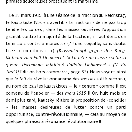
phrases doucereuses prostituant le marxisme.
Le 18 mars 1915, à une séance de la fraction du Reichstag,
le kautskiste
Wurm
« avertit » la fraction « de ne pas trop
tendre les cordes ; dans les masses ouvrières l’opposition
grandit contre la majorité de la fraction ; il faut donc s’en
tenir au « centre » marxiste» (? ! une coquille, sans doute:
lisez « monitoriste »)
(Klassenkampf gegen den Krieg.
Material zum Fall Liebknecht. [« La lutte de classe contre la
guerre. Documents relatifs à l’affaire Liebknecht » (N, du
Trad.)]
Edition hors commerce, page 67). Nous voyons ainsi
que
le fait
du révolutionnarisme des
masses
a été reconnu,
au nom de
tous
les kautskistes — le « centre » comme il est
convenu de l’appeler — dès
mars 1915
!! Or, huit mois et
demi plus tard, Kautsky réitère la proposition de «concilier
» les masses désireuses de lutter contre un parti
opportuniste, contre-révolutionnaire, — cela au moyen de
quelques phrases à résonance révolutionnaire !!