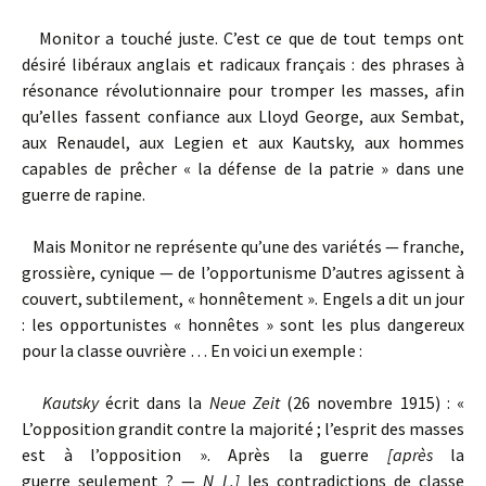
Monitor a touché juste. C’est ce que de tout temps ont
désiré libéraux anglais et radicaux français : des phrases à
résonance révolutionnaire pour tromper les masses, afin
qu’elles fassent confiance aux Lloyd George, aux Sembat,
aux Renaudel, aux Legien et aux Kautsky, aux hommes
capables de prêcher « la défense de la patrie » dans une
guerre de rapine.
Mais Monitor ne représente qu’une des variétés — franche,
grossière, cynique — de l’opportunisme D’autres agissent à
couvert, subtilement, « honnêtement ». Engels a dit un jour
: les opportunistes « honnêtes » sont les plus dangereux
pour la classe ouvrière … En voici un exemple :
Kautsky
écrit dans la
Neue Zeit
(26 novembre 1915) : «
L’opposition grandit contre la majorité ; l’esprit des masses
est à l’opposition ». Après la guerre
[après
la
guerre seulement ? —
N L.]
les contradictions de classe