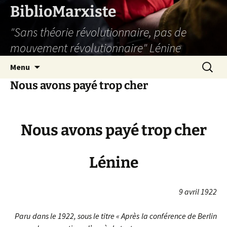
Aller
BiblioMarxiste
au
"Sans théorie révolutionnaire, pas de
contenu
mouvement révolutionnaire" Lénine
Recherc
Menu
Nous avons payé trop cher
Nous avons payé trop cher
Lénine
9 avril 1922
Paru dans le 1922, sous le titre « Après la conférence de Berlin