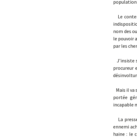
population
Le contenu 
indispositi
nom des ouv
le pouvoir a
par les chem
J’insiste s
procureur e
désinvoltur
Mais il va s
portée gén
incapable 
La presse 
ennemi acha
haine : le