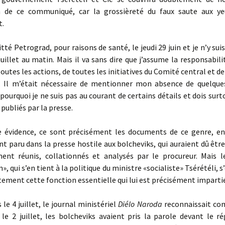
n de ce communiqué, car la grossièreté du faux saute aux ye
t.
tté Petrograd, pour raisons de santé, le jeudi 29 juin et je n’y sui
juillet au matin. Mais il va sans dire que j’assume la responsabili
toutes les actions, de toutes les initiatives du Comité central et de
. Il m’était nécessaire de mentionner mon absence de quelques
 pourquoi je ne suis pas au courant de certains détails et dois surto
ubliés par la presse.
vidence, ce sont précisément les documents de ce genre, en 
ont paru dans la presse hostile aux bolcheviks, qui auraient dû êtr
ent réunis, collationnés et analysés par le procureur. Mais l
», qui s’en tient à la politique du ministre «socialiste» Tsérétéli, s
tement cette fonction essentielle qui lui est précisément impartie
e 4 juillet, le journal ministériel
Diélo Naroda
reconnaissait co
 le 2 juillet, les bolcheviks avaient pris la parole devant le 