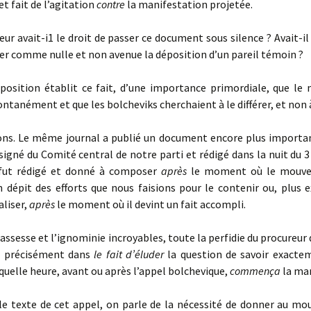
et fait de l’agitation
contre
la manifestation projetée.
r avait-i1 le droit de passer ce document sous silence ? Avait-il
er comme nulle et non avenue la déposition d’un pareil témoin ?
sition établit ce fait, d’une importance primordiale, que l
ontanément et que les bolcheviks cherchaient à le différer, et non à
s. Le même journal a publié un document encore plus important
signé du Comité central de notre parti et rédigé dans la nuit du 3 a
fut rédigé et donné à composer
après
le moment où le mouv
n dépit des efforts que nous faisions pour le contenir ou, plus 
aliser,
après
le moment où il devint un fait accompli.
ssesse et l’ignominie incroyables, toute la perfidie du procureur 
t précisément dans
le fait d’éluder
la question de savoir exacte
à quelle heure, avant ou après l’appel bolchevique,
commença
la ma
e texte de cet appel, on parle de la nécessité de donner au m