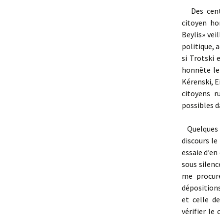
Des centai
citoyen ho
Beylis» vei
politique, 
si Trotski 
honnête le
Kérenski, E
citoyens r
possibles d
Quelques mo
discours le
essaie d’en
sous silenc
me procure
dépositions
et celle d
vérifier le