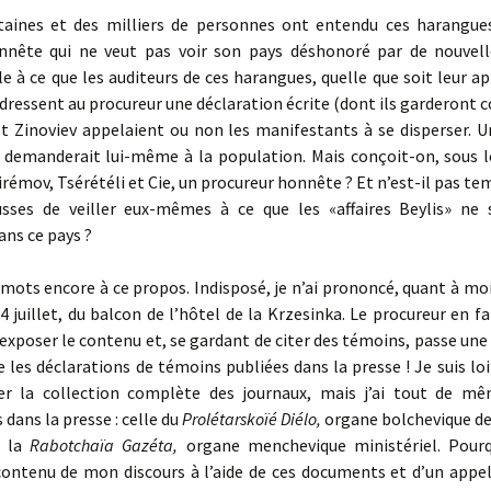
nes et des milliers de personnes ont entendu ces harangue
nnête qui ne veut pas voir son pays déshonoré par de nouvelle
lle à ce que les auditeurs de ces harangues, quelle que soit leur 
adressent au procureur une déclaration écrite (dont ils garderont c
et Zinoviev appelaient ou non les manifestants à se disperser. 
 demanderait lui-même à la population. Mais conçoit-on, sous l
irémov, Tsérétéli et Cie, un procureur honnête ? Et n’est-il pas te
usses de veiller eux-mêmes à ce que les «affaires Beylis» ne 
ans ce pays ?
ts encore à ce propos. Indisposé, je n’ai prononcé, quant à moi
 4 juillet, du balcon de l’hôtel de la Krzesinka. Le procureur en f
 exposer le contenu et, se gardant de citer des témoins, passe une 
e les déclarations de témoins publiées dans la presse ! Je suis loi
r la collection complète des journaux, mais j’ai tout de m
 dans la presse : celle du
Prolétarskoïé Diélo,
organe bolchevique de
e la
Rabotchaïa Gazéta,
organe menchevique ministériel. Pour
 contenu de mon discours à l’aide de ces documents et d’un appel