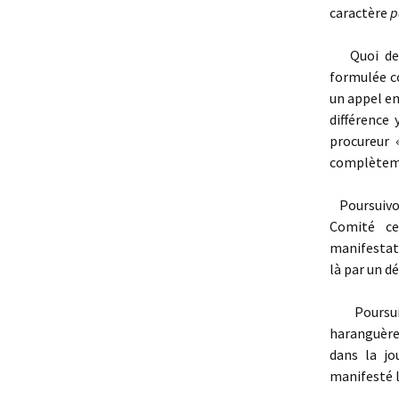
caractère
p
Quoi de pl
formulée con
un appel en
différence 
procureur 
complèteme
Poursuivons
Comité ce
manifestati
là par un d
Poursuivo
haranguèr
dans la jo
manifesté l