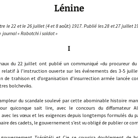
Lénine
 le 22 et le 26 juillet (4 et 8
août)
1917.
Publié les 28 et 27 juillet 
u journal « Rabotchi i soldat »
I
ux du 22 juillet ont publié un communiqué «du procureur du
relatif à l’instruction ouverte sur les événements des 3-5 juillet
ion de trahison et d’organisation d’insurrection armée lancée co
tres bolcheviks.
mpleur du scandale soulevé par cette abominable histoire ma
ur quiconque sait lire, avec le concours du diffamateur Al
 avec les vœux et les exigences depuis longtemps formulés du pa
aire des cadets, le gouvernement s’est vu obligé de publier ce c
ouvernement Tsérétéli et Cie se couvrira doublement de ho