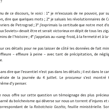
 ?
de ce discours, le voici : 1° je m’excusais de ne pouvoir, par 
on, dire que quelques mots ; 2° je saluais les révolutionnaires de 
riers de Petrograd ; 3° j’exprimais la certitude que notre mot d’o
ux Soviets» devait être et serait victorieux en dépit de tous les zi
ins de l’histoire ; 4° j’appelais au «sang-froid, à la fermeté et à la 
ur ces détails pour ne pas laisser de côté les données de fait mi
ffleure – effleure à peine – avec tant de précipitation, de négl
e.
ans dire que l’essentiel n’est pas dans les détails ; il est dans le ca
érale de la journée du 4 juillet. Le procureur s’est montré
même d’y penser.
nous offre sur cette question un témoignage des plus précieux,
rné du bolchevisme qui déverse sur nous un torrent d’injures et 
 correspondant de la
Rabotchaïa Gazéta,
feuille ministérielle. S