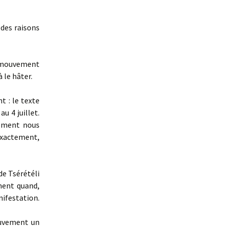
 des raisons
e mouvement
 le hâter.
 : le texte
u 4 juillet.
ement nous
exactement,
de Tsérétéli
ment quand,
nifestation.
ouvement un