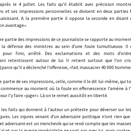
après le 4 juillet. Les faits qu’il établit avec précision montr
ns et ses impressions personnelles se divisent en deux parties
aisissant. A la première partie il oppose la seconde en disant q
on avantage».
 partie des impressions de ce journaliste se rapporte au moment
 la défense des ministres au sein d’une foule tumultueuse. Il e
, pour finir, arrêté. Des exclamations et des mots d’ordr
tion retentissent autour de lui. Il retient surtout que l’on cri
 (parce qu’il a déclenché l’offensive, «fait massacrer 40 000 hommes»
partie de ses impressions, celle, comme il le dit lui-même, qui t
 commence au moment où la foule en effervescence l’amène à l’
ur l’y faire «juger». Là on le remet aussitôt en liberté.
es faits qui donnent à l’auteur un prétexte pour déverser sur le
njures. Les injures venant d’un adversaire politique n’ont rien que
cet adversaire est un menchevik qui se rend compte que les mass
tal et par la guerre impérialiste ne sont pas avec lui, mais contre l