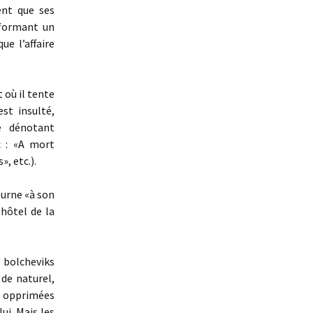
ent que ses
 formant un
ue l’affaire
 où il tente
st insulté,
e dénotant
c : «A mort
, etc.).
ourne «à son
hôtel de la
s bolcheviks
 de naturel,
es opprimées
ui. Mais les