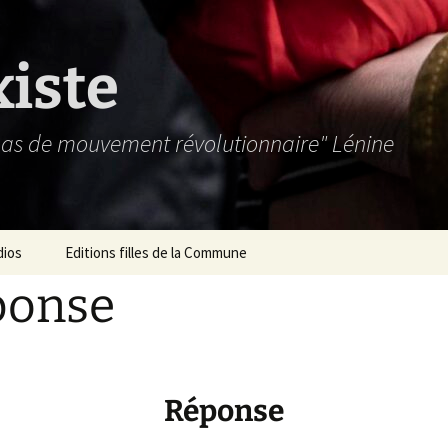
xiste
 pas de mouvement révolutionnaire" Lénine
dios
Editions filles de la Commune
ponse
Réponse