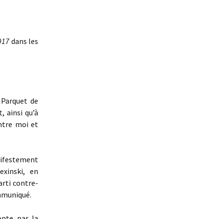
1917
dans les
 Parquet de
, ainsi qu’à
ntre moi et
nifestement
exinski, en
rti contre-
ommuniqué.
nte par la