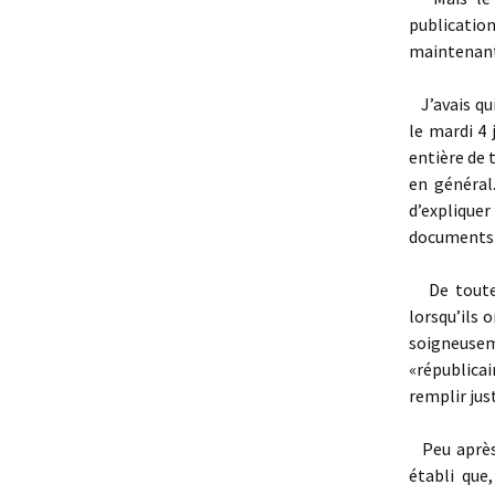
publicatio
maintenan
J’avais qui
le mardi 4 
entière de 
en général
d’expliquer
documents p
De toute é
lorsqu’ils 
soigneusem
«républicain
remplir jus
Peu après l
établi que,