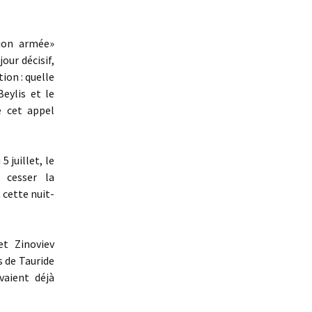
tion armée»
jour décisif,
ion : quelle
Beylis et le
e cet appel
 juillet, le
 cesser la
cette nuit-
t Zinoviev
s de Tauride
avaient déjà