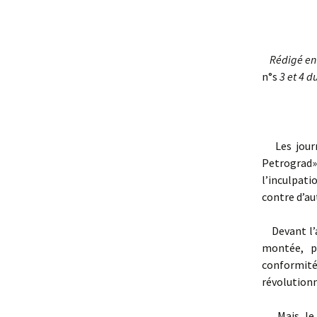
Rédigé entre
n°s
3 et 4 d
Les journa
Petrograd» 
l’inculpat
contre d’au
Devant l’a
montée, po
conformité
révolutionn
Mais le g