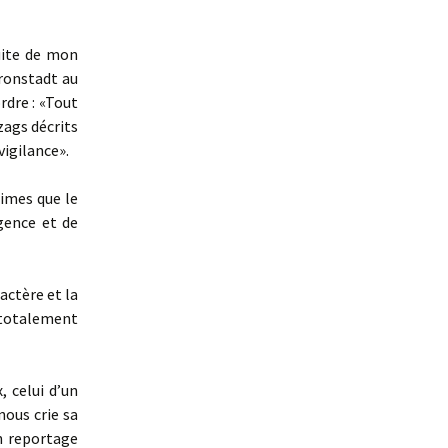
suite de mon
Cronstadt au
rdre : «Tout
gzags décrits
vigilance».
nimes que le
igence et de
ractère et la
 totalement
 celui d’un
nous crie sa
on reportage