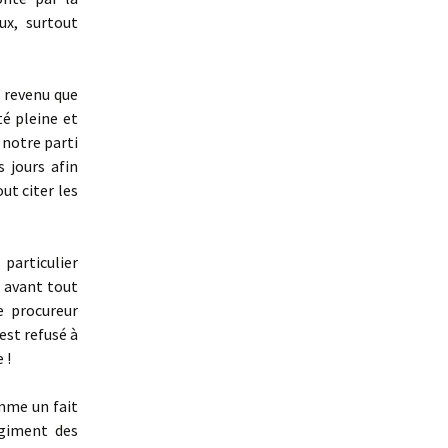
ux, surtout
s revenu que
té pleine et
 notre parti
 jours afin
ut citer les
particulier
e avant tout
e procureur
’est refusé à
 !
mme un fait
régiment des