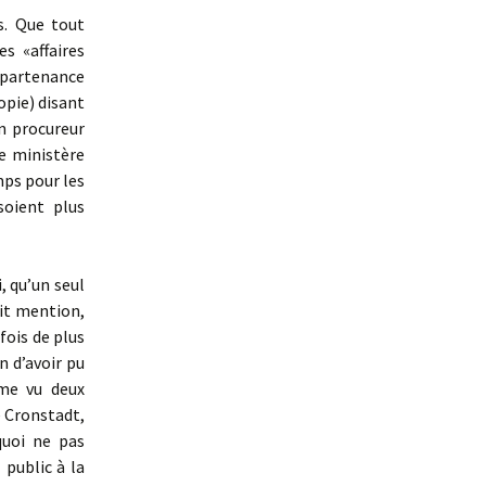
s. Que tout
s «affaires
appartenance
opie) disant
Un procureur
e ministère
mps pour les
soient plus
, qu’un seul
ait mention,
fois de plus
n d’avoir pu
ême vu deux
 Cronstadt,
quoi ne pas
 public à la