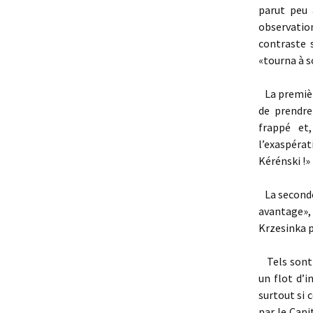
parut peu 
observatio
contraste s
«tourna à s
La première
de prendre
frappé et
l’exaspéra
Kérénski !»
La seconde 
avantage»,
Krzesinka po
Tels sont l
un flot d’i
surtout si 
par le Capi