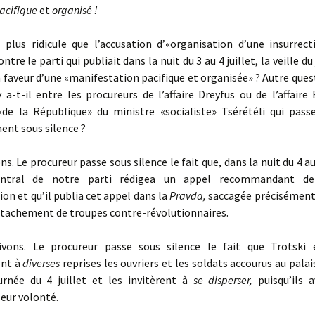
acifique
et
organisé !
us ridicule que l’accusation d’«organisation d’une insurrec
tre le parti qui publiait dans la nuit du 3 au 4 juillet, la veille du 
 faveur d’une «manifestation pacifique et organisée» ? Autre quest
y a-t-il entre les procureurs de l’affaire Dreyfus ou de l’affaire 
«de la République» du ministre «socialiste» Tsérétéli qui pass
nt sous silence ?
. Le procureur passe sous silence le fait que, dans la nuit du 4 au 5
ntral de notre parti rédigea un appel recommandant de
on et qu’il publia cet appel dans la
Pravda,
saccagée précisément 
étachement de troupes contre-révolutionnaires.
ns. Le procureur passe sous silence le fait que Trotski e
ent à
diverses
reprises les ouvriers et les soldats accourus au palai
urnée du 4 juillet et les invitèrent à
se disperser,
puisqu’ils 
eur volonté.