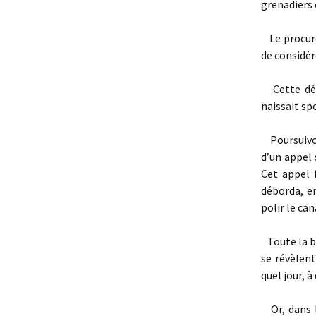
grenadiers 
Le procureu
de considér
Cette dépo
naissait sp
Poursuivon
d’un appel 
Cet appel 
déborda, e
polir le can
Toute la ba
se révèlen
quel jour, 
Or, dans l