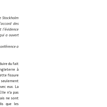
de Stockholm
’accord des
t l’évidence
qui a ouvert
conférence a
uire du fait
ngleterre à
ette fissure
et seulement
avec eux. La
lle n’a pas
çais ne sont
dis que les