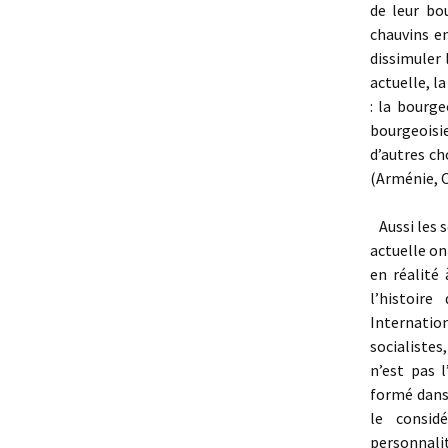
de leur bo
chauvins en
dissimuler 
actuelle, l
: la bourge
bourgeoisi
d’autres ch
(Arménie, 
Aussi les s
actuelle ont
en réalité 
l’histoir
Internation
socialistes
n’est pas l
formé dans 
le consid
personnal