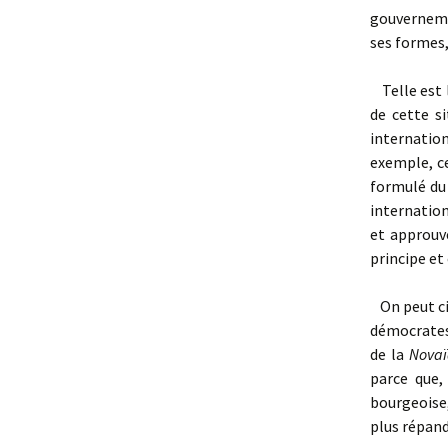
gouvernemen
ses formes,
Telle est l
de cette s
internatio
exemple, ce
formulé du
internation
et approuv
principe et
On peut ci
démocrates
de la
Novaï
parce que,
bourgeoise,
plus répand