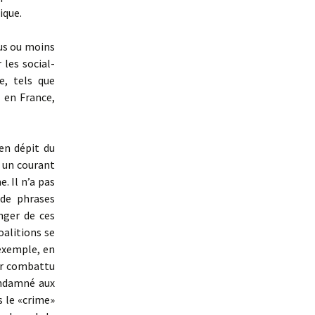
ique.
us ou moins
 les social-
e, tels que
 en France,
en dépit du
, un courant
. Il n’a pas
 de phrases
nger de ces
oalitions se
 exemple, en
ir combattu
ondamné aux
s le «crime»