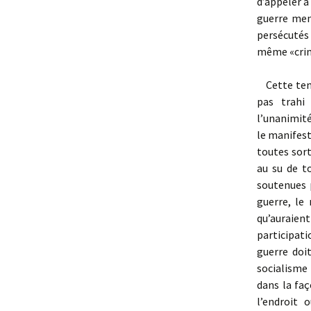
d’appeler à
guerre men
persécutés
même «crim
Cette tenda
pas trahi
l’unanimité
le manifest
toutes sort
au su de t
soutenues 
guerre, le
qu’auraien
participati
guerre doi
socialisme 
dans la fa
l’endroit 