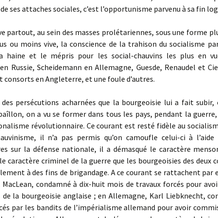
de ses attaches sociales, c’est l’opportunisme parvenu à sa fin log
 partout, au sein des masses prolétariennes, sous une forme pl
lus ou moins vive, la conscience de la trahison du socialisme par
la haine et le mépris pour les social-chauvins les plus en vu
en Russie, Scheidemann en Allemagne, Guesde, Renaudel et Cie
consorts en Angleterre, et une foule d’autres.
es persécutions acharnées que la bourgeoisie lui a fait subir, 
aîllon, on a vu se former dans tous les pays, pendant la guerre
onalisme révolutionnaire. Ce courant est resté fidèle au socialisme
auvinisme, il n’a pas permis qu’on camoufle celui-ci à l’aide
s sur la défense nationale, il a démasqué le caractère menso
le caractère criminel de la guerre que les bourgeoisies des deux c
lement à des fins de brigandage. A ce courant se rattachent par
, MacLean, condamné à dix-huit mois de travaux forcés pour avo
s de la bourgeoisie anglaise ; en Allemagne, Karl Liebknecht, c
cés par les bandits de l’impérialisme allemand pour avoir commi