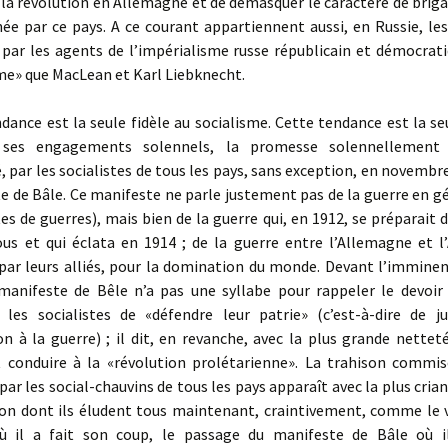
 la révolution en Allemagne et de démasquer le caractère de brig
ée par ce pays. A ce courant appartiennent aussi, en Russie, les
 par les agents de l’impérialisme russe républicain et démocrati
e» que MacLean et Karl Liebknecht.
nce est la seule fidèle au socialisme. Cette tendance est la seu
 ses engagements solennels, la promesse solennellement
, par les socialistes de tous les pays, sans exception, en novembr
e de Bâle. Ce manifeste ne parle justement pas de la guerre en gén
es de guerres), mais bien de la guerre qui, en 1912, se préparait d
ous et qui éclata en 1914 ; de la guerre entre l’Allemagne et l’
par leurs alliés, pour la domination du monde. Devant l’imminen
 manifeste de Bêle n’a pas une syllabe pour rappeler le devoir 
t les socialistes de «défendre leur patrie» (c’est-à-dire de jus
on à la guerre) ; il dit, en revanche, avec la plus grande nettet
t conduire à la «révolution prolétarienne». La trahison commis
par les social-chauvins de tous les pays apparaît avec la plus cria
çon dont ils éludent tous maintenant, craintivement, comme le v
où il a fait son coup, le passage du manifeste de Bâle où i