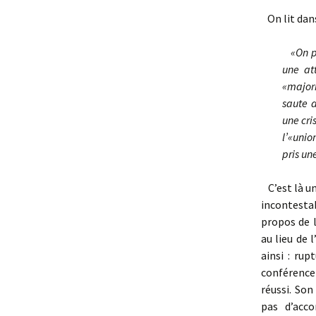
On lit dans
«On p
une at
«major
saute a
une cri
l’«unio
pris un
C’est là un
incontesta
propos de l
au lieu de 
ainsi : rup
conférence
réussi. Son
pas d’acc