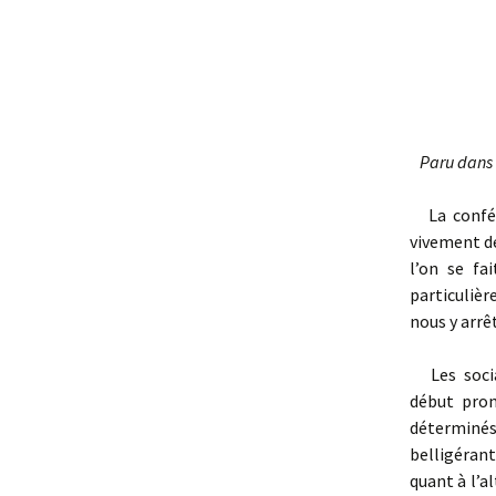
Paru dans l
La confére
vivement dé
l’on se fa
particulièr
nous y arrê
Les social
début pron
déterminés
belligérant
quant à l’a