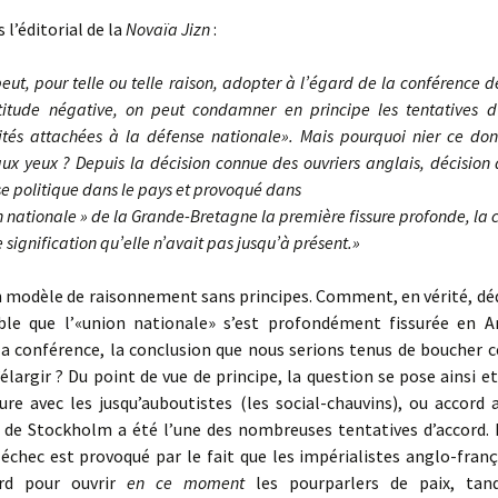
 l’éditorial de la
Novaïa Jizn
:
eut, pour telle ou telle raison, adopter à l’égard de la conférence 
titude négative, on peut condamner en principe les tentatives d
ités attachées à la défense nationale». Mais pourquoi nier ce don
ux yeux ? Depuis la décision connue des ouvriers anglais, décision 
se politique dans le pays et provoqué dans
n nationale » de la Grande-Bretagne la première fissure profonde, la 
e signification qu’elle n’avait pas jusqu’à présent.»
 modèle de raisonnement sans principes. Comment, en vérité, déd
ble que l’«union nationale» s’est profondément fissurée en A
a conférence, la conclusion que nous serions tenus de boucher c
l’élargir ? Du point de vue de principe, la question se pose ainsi 
ture avec les jusqu’auboutistes (les social-chauvins), ou accord 
 de Stockholm a été l’une des nombreuses tentatives d’accord. E
 échec est provoqué par le fait que les impérialistes anglo-fran
ord pour ouvrir
en ce moment
les pourparlers de paix, tan