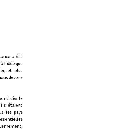
tance a été
à l’idée que
er, et plus
 nous devons
sont dès le
Ils étaient
us les pays
essentielles
ouvernement,