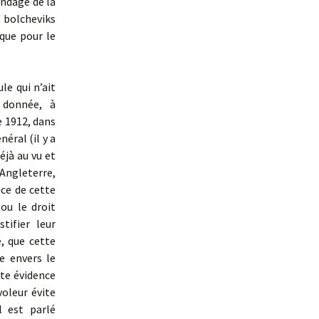
andage de la
 bolcheviks
que pour le
le qui n’ait
 donnée, à
e 1912, dans
éral (il y a
éjà au vu et
Angleterre,
ce de cette
ou le droit
tifier leur
é, que cette
e envers le
nte évidence
oleur évite
l est parlé