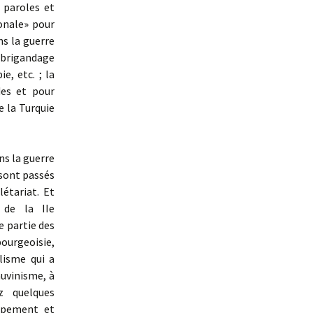
 paroles et
ionale» pour
ns la guerre
e brigandage
e, etc. ; la
des et pour
e la Turquie
ns la guerre
t sont passés
létariat. Et
 de la IIe
e partie des
bourgeoisie,
alisme qui a
auvinisme, à
z quelques
ppement et