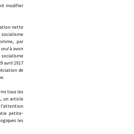
oit modifier
iation nette
 socialisme
 comme, par
 seul
à avoir
u socialisme
9 avril 1917
éciation de
pe.
mi tous les
 un article
 l’attention
tie petite-
logiques les