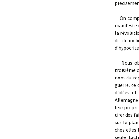
précisément
On compren
manifeste d
la révoluti
de «leur» b
d’hypocrite
Nous obse
troisième c
nom du rep
guerre, ce
d’idées e
Allemagne 
leur propre
tirer des fa
sur le pla
chez elles 
seule tact