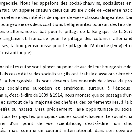
urgeoisie. Nous les appelons des social-chauvins, socialistes en
 fait. On appelle chauvin celui qui utilise l’idée de «défense nat
la défense des intérêts de rapine de «ses» classes dirigeantes. Da
a bourgeoisie des deux coalitions belligérantes poursuit des fins d
oisie allemande se bat pour le pillage de la Belgique, de la Serbi
e anglaise et française pour le pillage des colonies alleman
oses, la bourgeoisie russe pour le pillage de l’Autriche (Lvov) et d
Constantinople).
ocialistes qui se sont placés au point de vue de leur bourgeoisie da
-ils cessé d’être des socialistes ; ils ont trahi la classe ouvrière e
à la bourgeoisie. Ils sont devenus les ennemis de classe du pro
e du socialisme européen et américain, surtout à l’époque
ale, c’est-à-dire de 1889 à 1914, nous montre que ce passage d’un
, et surtout de la majorité des chefs et des parlementaires, à la 
’effet du hasard. C’est précisément l’aile opportuniste du soci
tous les pays les principaux cadres social-chauvins. Le social-ch
érer d’un point de vue scientifique, c’est-à-dire non che
ités, mais comme un courant international, dans son dévelo