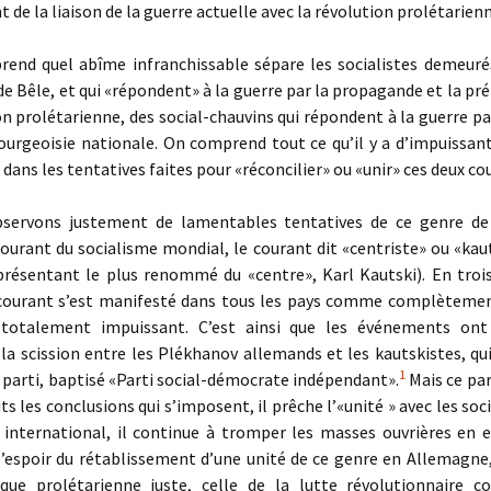
 de la liaison de la guerre actuelle avec la révolution prolétarienn
d quel abîme infranchissable sépare les socialistes demeurés
e Bêle, et qui «répondent» à la guerre par la propagande et la pr
on prolétarienne, des social-chauvins qui répondent à la guerre pa
ourgeoisie nationale. On comprend tout ce qu’il y a d’impuissant
 dans les tentatives faites pour «réconcilier» ou «unir» ces deux co
rvons justement de lamentables tentatives de ce genre de 
ourant du socialisme mondial, le courant dit «centriste» ou «kau
résentant le plus renommé du «centre», Karl Kautski). En troi
 courant s’est manifesté dans tous les pays comme complèteme
t totalement impuissant. C’est ainsi que les événements on
la scission entre les Plékhanov allemands et les kautskistes, qu
1
 parti, baptisé «Parti social-démocrate indépendant».
Mais ce par
its les conclusions qui s’imposent, il prêche l’«unité » avec les so
n international, il continue à tromper les masses ouvrières en 
l’espoir du rétablissement d’une unité de ce genre en Allemagne, 
ique prolétarienne juste, celle de la lutte révolutionnaire c