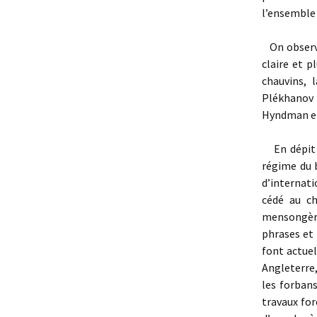
l’ensemble 
On observe
claire et p
chauvins, 
Plékhanov 
Hyndman et 
En dépit d
régime du b
d’internati
cédé au ch
mensongère
phrases et 
font actuel
Angleterre
les forban
travaux for