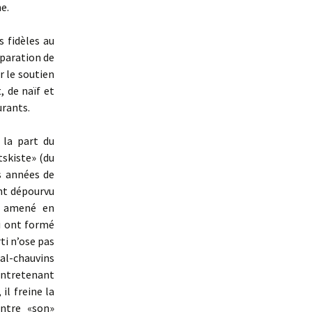
e.
 fidèles au
éparation de
r le soutien
, de naïf et
urants.
la part du
tskiste» (du
s années de
nt dépourvu
t amené en
i ont formé
ti n’ose pas
cial-chauvins
entretenant
il freine la
ontre «son»