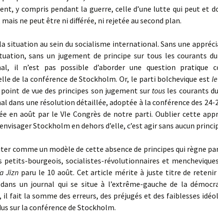
t, y compris pendant la guerre, celle d’une lutte qui peut et d
 mais ne peut être ni différée, ni rejetée au second plan.
a situation au sein du socialisme international. Sans une appréc
ituation, sans un jugement de principe sur tous les courants du
nal, il n’est pas possible d’aborder une question pratique
lle de la conférence de Stockholm. Or, le parti bolchevique est
le
 point de vue des principes son jugement sur
tous
les courants d
al dans une résolution détaillée, adoptée à la conférence des 24-2
ée en août par le VIe Congrès de notre parti. Oublier cette appr
 envisager Stockholm en dehors d’elle, c’est agir sans aucun princi
ter comme un modèle de cette absence de principes qui règne par
 petits-bourgeois, socialistes-révolutionnaires et mencheviques,
a Jizn
paru le 10 août. Cet article mérite à juste titre de retenir
 dans un journal qui se situe à l’extrême-gauche de la démocra
 il fait la somme des erreurs, des préjugés et des faiblesses idéo
us sur la conférence de Stockholm.