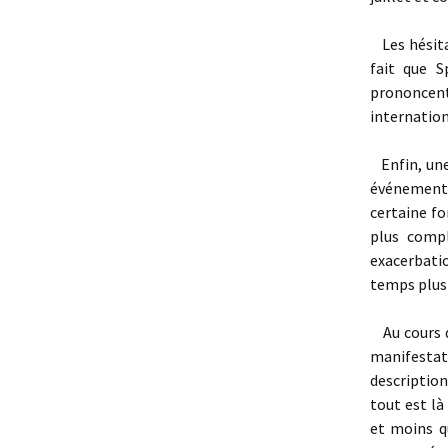
Les hésita
fait que S
prononcen
internation
Enfin, une 
événements 
certaine fo
plus compl
exacerbatio
temps plus
Au cours d
manifestati
descriptio
tout est là
et moins q