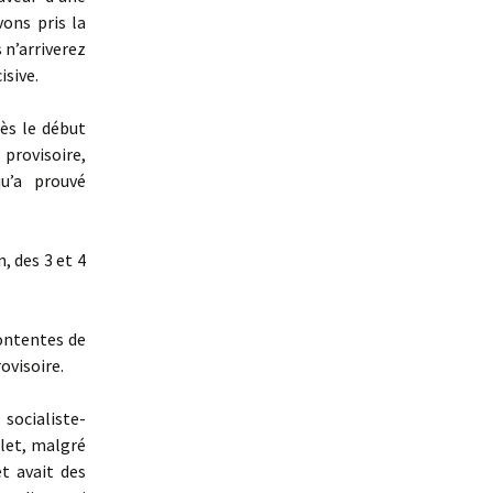
vons pris la
n’arriverez
isive.
ès le début
rovisoire,
qu’a prouvé
n, des 3 et 4
ontentes de
ovisoire.
 socialiste-
llet, malgré
t avait des