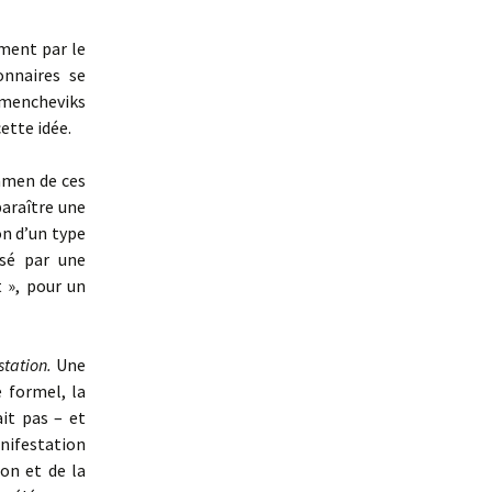
ment par le
onnaires se
mencheviks
ette idée.
xamen de ces
paraître une
on d’un type
isé par une
t », pour un
station.
Une
e formel, la
it pas – et
anifestation
ion et de la