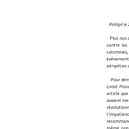
Rédigé le 20
Plus nos a
contre les
calomnies
événements
péripéties 
Pour démen
Listok Pra
article que
avaient me
révolution
l’impatie
recommanda
même organ