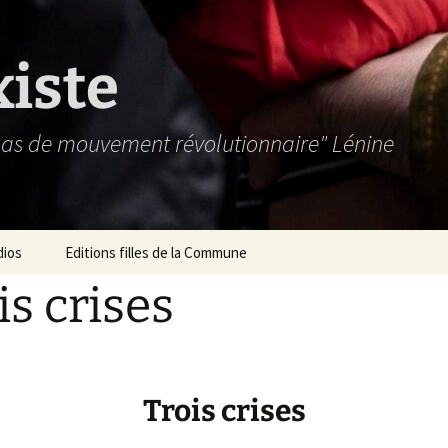
xiste
 pas de mouvement révolutionnaire" Lénine
dios
Editions filles de la Commune
is crises
Trois crises