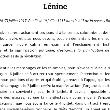
Lénine
 (7) juillet 1917.
Publié le 19 juillet 1917 dans le n° 7 de la revue « R
dversaires s’acharnent ces jours-ci à lancer des calomnies et de
 bolcheviks et plus nous devons, tout en démentant les menso
, garder notre calme en examinant l’enchaînement hist
 et la signification politique,
c’est-à-dire la signification d
actuelles de la révolution.
tir les mensonges et les calomnies, nous n’avons qu’à nous réf
vdy
du 6 juillet et à attirer tout spécialement l’attention du le
 nous publions ci-après et qui établit, preuves à l’appui, que le
né campagne le 2 juillet
contre
la manifestation (l’organe du parti
naire en convient) ; que, le 3 juillet, il devint impossible 
nce des masses, et que la manifestation commença à l’encon
tions ; que nous avons lancé le 4 juillet, dans un tract (repro
e socialiste-révolutionnaire, le
Diélo Naroda),
un appel en f