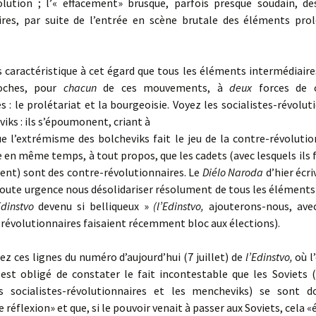
olution ; l’« effacement» brusque, parfois presque soudain, d
ires, par suite de l’entrée en scène brutale des éléments prol
 caractéristique à cet égard que tous les éléments intermédiair
roches, pour
chacun
de ces mouvements, à
deux
forces de c
 : le prolétariat et la bourgeoisie. Voyez les socialistes-révolut
iks : ils s’époumonent, criant à
e l’extrémisme des bolcheviks fait le jeu de la contre-révoluti
 en même temps, à tout propos, que les cadets (avec lesquels ils 
nt) sont des contre-révolutionnaires. Le
Diélo Naroda
d’hier écri
oute urgence nous désolidariser résolument de tous les éléments 
Edinstvo
devenu si belliqueux »
(l’Edinstvo,
ajouterons-nous, avec
-révolutionnaires faisaient récemment bloc aux élections).
 ces lignes du numéro d’aujourd’hui (7 juillet) de
l’Edinstvo,
où l
est obligé de constater le fait incontestable que les Soviets (
es socialistes-révolutionnaires et les mencheviks) se sont 
 réflexion» et que, si le pouvoir venait à passer aux Soviets, cela «