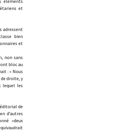
es éléments
étariens et
es adressent
lasse bien
ionnaires et
on, non sans
font bloc au
vait : « Nous
de droite, y
 lequel les
’éditorial de
en d’autres
donné «deux
équivaudrait