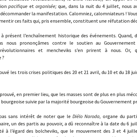
tion
pacifique
et
organisée;
que, dans la nuit du 4 juillet, nous a
e décommander la manifestation. Calomniez, calomniateurs ! Vous 
mentir ces faits qui, pris ensemble, constituent une réfutation déc
 présent l’enchaînement historique des événements. Quand, d
nous nous prononçâmes contre le soutien au Gouvernement p
s‑révolutionnaires et mencheviks s’en prirent à nous. Or, 
e ?
é les trois crises politiques des 20 et 21 avril, du 10 et du 18 jui
prouvé, en premier lieu, que les masses sont de plus en plus méc
e bourgeoise suivie par la majorité bourgeoise du Gouvernement pr
as sans intérêt de noter que le
Diélo Naroda,
organe du parti
aire, un des partis au pouvoir, a dû reconnaître à la date du 6 jui
ité à l’égard des bolcheviks, que le mouvement des 3 et 4 juille