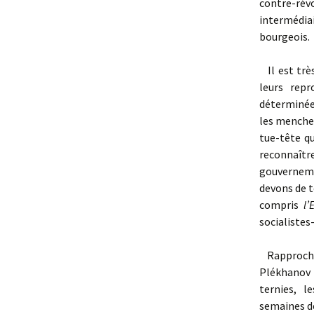
contre-rév
intermédia
bourgeois.
Il est très
leurs rep
déterminées
les menchev
tue-tête qu
reconnaître
gouverneme
devons de t
compris
l’
socialistes
Rapprochez
Plékhanov 
ternies, l
semaines de