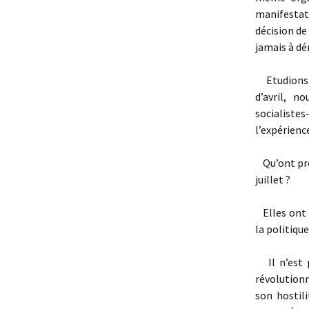
manifesta
décision d
jamais à dé
Etudions à
d’avril, 
socialiste
l’expérienc
Qu’ont prouv
juillet ?
Elles ont 
la politiqu
Il n’est p
révolutionn
son hostil