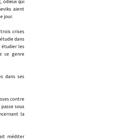
 odieux qui
eviks aient
e jour.
rois crises
 étudie dans
 étudier les
de ce genre
es dans ses
sses contre
e passe sous
ncernant la
ait méditer