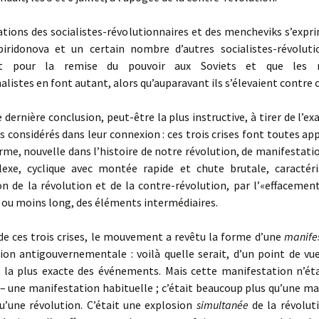
tions des socialistes-révolutionnaires et des mencheviks s’expri
piridonova et un certain nombre d’autres socialistes-révoluti
t pour la remise du pouvoir aux Soviets et que les 
alistes en font autant, alors qu’auparavant ils s’élevaient contre c
dernière conclusion, peut-être la plus instructive, à tirer de l’e
considérés dans leur connexion : ces trois crises font toutes ap
rme, nouvelle dans l’histoire de notre révolution, de manifestati
exe, cyclique avec montée rapide et chute brutale, caractér
n de la révolution et de la contre-révolution, par l’«effacemen
 ou moins long, des éléments intermédiaires.
e ces trois crises, le mouvement a revêtu la forme d’une
manife
on anti­gouvernementale : voilà quelle serait, d’un point de vu
n la plus exacte des événements. Mais cette manifestation n’éta
 – une manifestation habituelle ; c’était beaucoup plus qu’une m
u’une révolution. C’était une explosion
simultanée
de la révolut