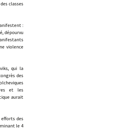
 des classes
anifestent :
né, dépourvu
manifestants
ne violence
iks, qui la
congrès des
bolcheviques
res et les
ique aurait
efforts des
lminant le 4