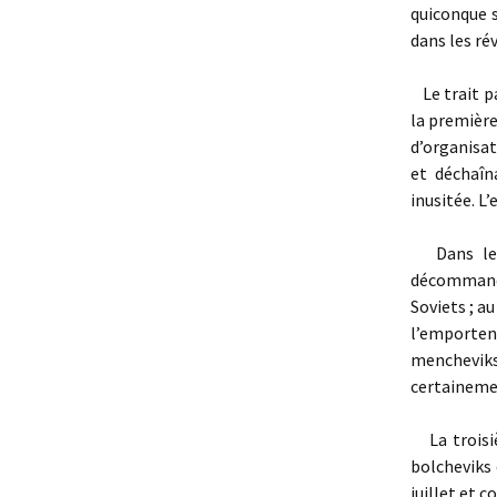
quiconque s
dans les ré
Le trait pa
la première
d’organisat
et déchaîn
inusitée. L’
Dans le de
décommande
Soviets ; a
l’emporte
mencheviks
certainemen
La troisiè
bolcheviks 
juillet et c