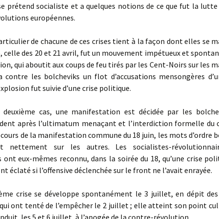
e prétend socialiste et a quelques notions de ce que fut la lutte
volutions européennes.
rticulier de chacune de ces crises tient à la façon dont elles se m
, celle des 20 et 21 avril, fut un mouvement impétueux et sponta
ion, qui aboutit aux coups de feu tirés par les Cent-Noirs sur les 
a contre les bolcheviks un flot d’accusations mensongères d’u
explosion fut suivie d’une crise politique.
uxième cas, une manifestation est décidée par les bolchev
nt après l’ultimatum menaçant et l’interdiction formelle du 
u cours de la manifestation commune du 18 juin, les mots d’ordre 
nt nettement sur les autres. Les socialistes-révolutionnai
 ont eux-mêmes reconnu, dans la soirée du 18, qu’une crise polit
t éclaté si l’offensive déclenchée sur le front ne l’avait enrayée.
me crise se développe spontanément le 3 juillet, en dépit des 
qui ont tenté de l’empêcher le 2 juillet ; elle atteint son point cu
onduit, les 5 et 6 juillet, à l’apogée de la contre-révolution.