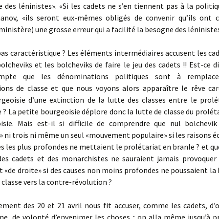
re des léninistes». «Si les cadets ne s’en tiennent pas à la politiq
hanov, «ils seront eux-mêmes obligés de convenir qu’ils ont
ministère) une grosse erreur qui a facilité la besogne des léniniste
s caractéristique ? Les éléments intermédiaires accusent les cad
bolcheviks et les bolcheviks de faire le jeu des cadets !! Est-ce dif
mpte que les dénominations politiques sont à remplac
ons de classe et que nous voyons alors apparaître le rêve car
geoisie d’une extinction de la lutte des classes entre le prolé
 ? La petite bourgeoisie déplore donc la lutte de classe du prolét
isie. Mais est-il si difficile de comprendre que nul bolchevik
» ni trois ni même un seul «mouvement populaire» si les raisons 
es les plus profondes ne mettaient le prolétariat en branle ? et que
es cadets et des monarchistes ne sauraient jamais provoquer
«de droite» si des causes non moins profondes ne poussaient la 
 classe vers la contre-révolution ?
nt des 20 et 21 avril nous fit accuser, comme les cadets, d’o
me, de volonté d’envenimer les choses ; on alla même jusqu’à pr