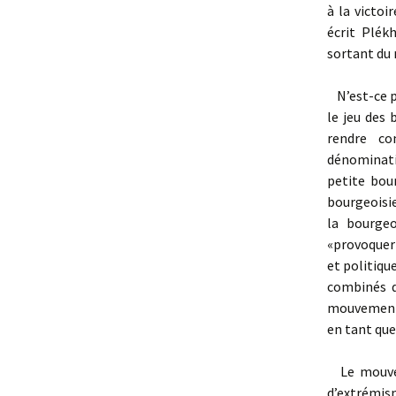
à la victoi
écrit Plék
sortant du 
N’est-ce pa
le jeu des 
rendre co
dénominati
petite bour
bourgeoisie
la bourgeo
«provoquer
et politiqu
combinés d
mouvement 
en tant que
Le mouveme
d’extrémis