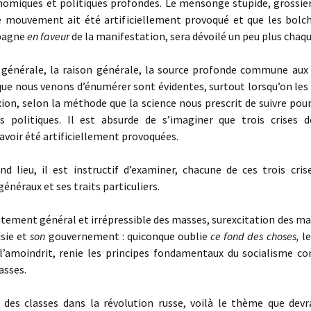
nomiques et politiques profondes. Le mensonge stupide, grossier,
e mouvement ait été artificiellement provoqué et que les bolch
pagne
en faveur
de la manifestation, sera dévoilé un peu plus chaqu
énérale, la raison générale, la source profonde commune aux t
que nous venons d’énumérer sont évidentes, surtout lorsqu’on les
ion, selon la méthode que la science nous prescrit de suivre pour
 politiques. Il est absurde de s’imaginer que trois crises 
avoir été artificiellement provoquées.
lieu, il est instructif d’examiner, chacune de ces trois cris
généraux et ses traits particuliers.
ment général et irrépressible des masses, surexcitation des ma
isie et
son
gouvernement : quiconque oublie
ce fond des choses,
l
 l’amoindrit, renie les principes fondamentaux du socialisme co
asses.
es classes dans la révolution russe, voilà le thème que devr