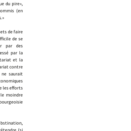
ue du pire»,
 commis (en
s.»
ets de faire
ficile de se
er par des
essé par la
tariat et la
ariat contre
 ne saurait
économiques
 les efforts
 le moindre
bourgeoisie
bstination,
étendre (si