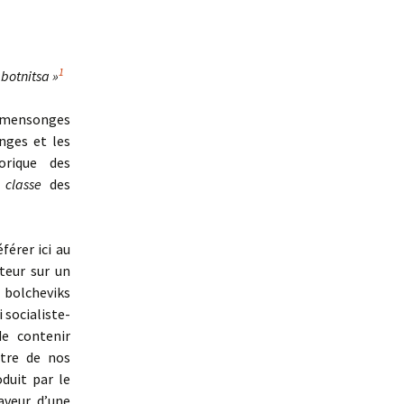
1
abotnitsa »
s mensonges
nges et les
orique des
e classe
des
érer ici au
cteur sur un
s bolcheviks
 socialiste-
de contenir
tre de nos
duit par le
aveur d’une