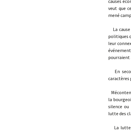
causes éco
veut que c
mené cam
La cause g
politiques 
leur connex
événements
pourraient 
En second 
caractères 
Mécontente
la bourgeo
silence ou
lutte des cl
La lutte d