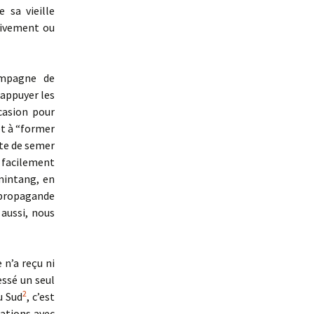
 sa vieille
ativement ou
ampagne de
 appuyer les
casion pour
et à “former
nte de semer
 facilement
omintang, en
a propagande
aussi, nous
 n’a reçu ni
ssé un seul
2
u Sud
, c’est
rations avec