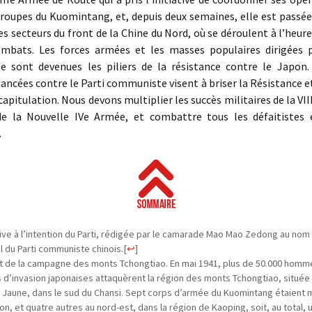
troupes du Kuomintang, et, depuis deux semaines, elle est passée
es secteurs du front de la Chine du Nord, où se déroulent à l’heure 
ombats. Les forces armées et les masses populaires dirigées p
 sont devenues les piliers de la résistance contre le Japon.
ancées contre le Parti communiste visent à briser la Résistance e
a capitulation. Nous devons multiplier les succès militaires de la VI
e la Nouvelle IVe Armée, et combattre tous les défaitistes 
.
ive à l’intention du Parti, rédigée par le camarade Mao Mao Zedong au nom
l du Parti communiste chinois.
[
↩
]
git de la campagne des monts Tchongtiao. En mai 1941, plus de 50.000 hom
 d’invasion japonaises attaquèrent la région des monts Tchongtiao, située
 Jaune, dans le sud du Chansi. Sept corps d’armée du Kuomintang étaient
ion, et quatre autres au nord-est, dans la région de Kaoping, soit, au total, u