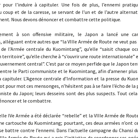
pour l’induire à capituler. Une fois de plus, l’ennemi pratique
u coup et de la caresse, se servant de l’un et de l’autre altern
ent. Nous devons dénoncer et combattre cette politique.
èlement à son offensive militaire, le Japon a lancé une c
alléguant entre autres que “la VIIIe Armée de Route ne veut pas
 de l’Armée centrale du Kuomintang”, qu’elle “saisit chaque oc
 territoire”, qu’elle cherche à “s’ouvrir une route internationale” 
uvernement central”. C’est par ce moyen perfide que le Japon te
e entre le Parti communiste et le Kuomintang, afin d’amener plus
à capituler. L’Agence centrale d’Information et la presse du Ku
ot pour mot ces mensonges, n’hésitent pas à se faire l’écho de l
iste du Japon; leurs desseins sont des plus suspects. Tout cela 
énoncer et le combattre.
lle IVe Armée a été déclarée “rebelle” et la VIIIe Armée de Route
une cartouche du Kuomintang; pourtant, ces deux armées n’ont ce
se battre contre l’ennemi. Dans l’actuelle campagne du Chansi d
IIIe Armée de Route qui a pris l’initiative de coordonner ses opé