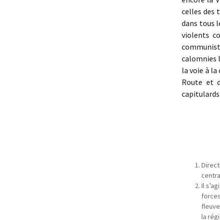
celles des 
dans tous l
violents c
communiste
calomnies l
la voie à l
Route et d
capitulards
Direct
centra
Il s’a
forces
fleuve
la rég