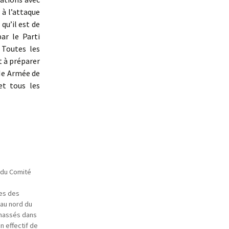
 à l’attaque
qu’il est de
ar le Parti
 Toutes les
t à préparer
IIe Armée de
et tous les
 du Comité
mes des
 au nord du
 massés dans
n effectif de