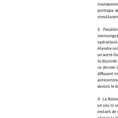
manœuvrer 
politique d
simultaném
3. Parall
mensonges, 
opérations
étendre son
un autre Go
la discord
ce dernier 
diffusant m
anticommun
devons le d
4. La Nouve
un sou ni 
instant de 
encore la V