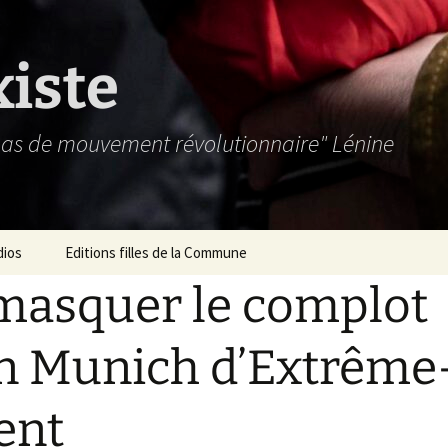
xiste
 pas de mouvement révolutionnaire" Lénine
dios
Editions filles de la Commune
asquer le complot
n Munich d’Extrême
ent