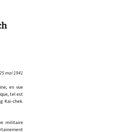
ch
25 mai 1941
ine, en vue
que, tel est
g Kaï-chek.
e militaire
rtainement