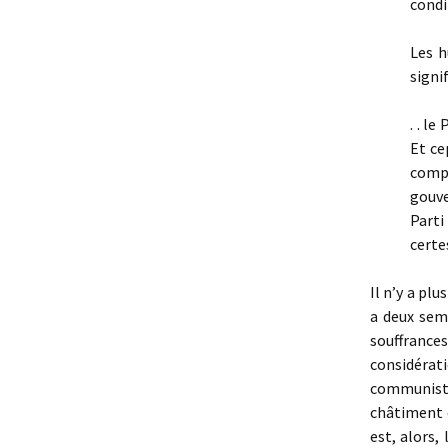
condi
Les h
signi
. . l
Et ce
comp
gouve
Parti
certe
Il n’y a plu
a deux sem
souffranc
considérat
communiste
châtiment d
est, alors,