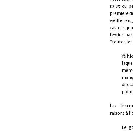
salut du p
première dé
vieille ren
cas ces jo
février pa
“toutes les 
Yé Ki
laque
même
manqu
direc
point
Les “Instr
raisons à l
Le g