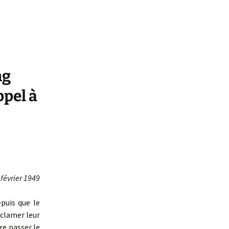
ng
ppel à
 février 1949
puis que le
oclamer leur
re passer le