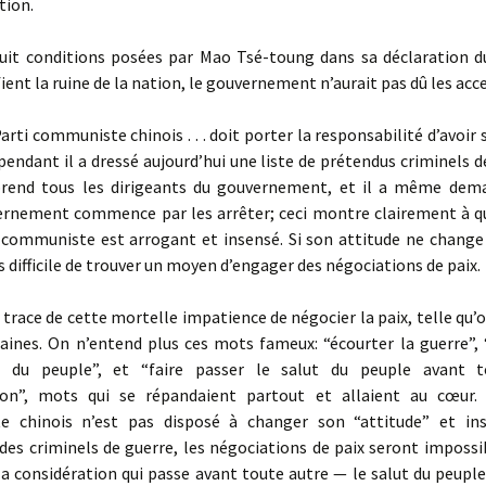
tion.
uit conditions posées par Mao Tsé-toung dans sa déclaration du
fient la ruine de la nation, le gouvernement n’aurait pas dû les acc
e Parti communiste chinois . . . doit porter la responsabilité d’avoir 
pendant il a dressé aujourd’hui une liste de prétendus criminels d
rend tous les dirigeants du gouvernement, et il a même dem
rnement commence par les arrêter; ceci montre clairement à qu
 communiste est arrogant et insensé. Si son attitude ne change 
s difficile de trouver un moyen d’engager des négociations de paix.
s trace de cette mortelle impatience de négocier la paix, telle qu’on
aines. On n’entend plus ces mots fameux: “écourter la guerre”, “
es du peuple”, et “faire passer le salut du peuple avant t
ion”, mots qui se répandaient partout et allaient au cœur. 
 chinois n’est pas disposé à changer son “attitude” et ins
es criminels de guerre, les négociations de paix seront impossi
 la considération qui passe avant toute autre — le salut du peuple