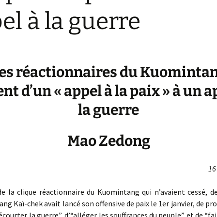
el à la guerre
es réactionnaires du Kuominta
nt d’un « appel à la paix » à un a
la guerre
Mao Zedong
16
de la clique réactionnaire du Kuomintang qui n’avaient cessé, de
ang Kaï-chek avait lancé son offensive de paix le 1er janvier, de pr
écourter la guerre”, d’“alléger les souffrances du peuple” et de “fai