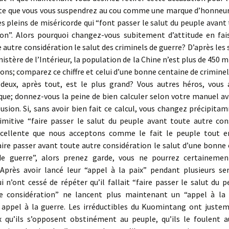
te que vous vous suspendrez au cou comme une marque d’honneur
pleins de miséricorde qui “font passer le salut du peuple avant
ion”. Alors pourquoi changez-vous subitement d’attitude en fai
 autre considération le salut des criminels de guerre? D’après les 
nistère de l’Intérieur, la population de la Chine n’est plus de 450 m
ions; comparez ce chiffre et celui d’une bonne centaine de criminel
 deux, après tout, est le plus grand? Vous autres héros, vous 
que; donnez-vous la peine de bien calculer selon votre manuel av
usion. Si, sans avoir bien fait ce calcul, vous changez précipit
imitive “faire passer le salut du peuple avant toute autre cons
cellente que nous acceptons comme le fait le peuple tout en
ire passer avant toute autre considération le salut d’une bonne
de guerre”, alors prenez garde, vous ne pourrez certaineme
 Après avoir lancé leur “appel à la paix” pendant plusieurs se
ui n’ont cessé de répéter qu’il fallait “faire passer le salut du 
e considération” ne lancent plus maintenant un “appel à la 
 appel à la guerre. Les irréductibles du Kuomintang ont justem
 qu’ils s’opposent obstinément au peuple, qu’ils le foulent a