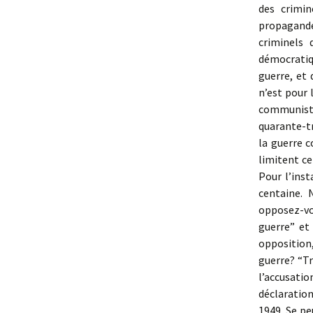
des crimin
propagande
criminels 
démocratiq
guerre, et 
n’est pour 
communiste
quarante-t
la guerre 
limitent ce
Pour l’ins
centaine. 
opposez-vo
guerre” et 
opposition
guerre? “Tr
l’accusat
déclaration
1949. Se pe