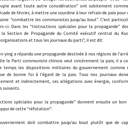
euple avant toute autre considération” ont subitement comme
cade de février, à mettre une sourdine à leur refrain de paix pour
gaine: “combattre les communistes jusqu’au bout”. C’est particu
urs-ci. Dans les “Instructions spéciales pour la propagande” do
r la Section de Propagande du Comité exécutif central du K
organisations et tous les journaux du parti”, il est dit:
en-ying a répandu une propagande destinée à nos régions de l’arri
lle le Parti communiste chinois veut sincèrement la paix; il a 
 temps les dispositions militaires du gouvernement comme r
e de bonne foi à l’égard de la paix. Tous nos journaux doive
tement et indirectement, ces allégations avec énergie, confo
s suivants.
uctions spéciales pour la propagande” donnent ensuite un bo
’appui de cette “réfutation”:
ouvernement doit combattre jusqu’au bout plutôt que de cap