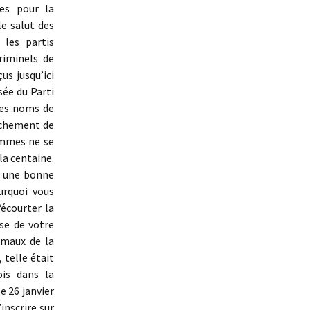
les pour la
e salut des
 les partis
riminels de
us jusqu’ici
sée du Parti
les noms de
nchement de
ommes ne se
la centaine.
à une bonne
urquoi vous
écourter la
use de votre
 maux de la
 telle était
is dans la
e 26 janvier
inscrire sur