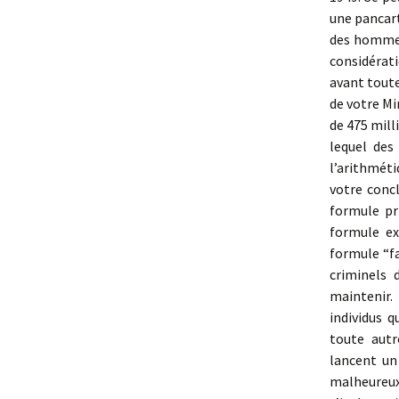
une pancar
des hommes 
considérat
avant toute
de votre Mi
de 475 mill
lequel des
l’arithméti
votre concl
formule pr
formule ex
formule “fa
criminels 
maintenir.
individus q
toute autr
lancent un
malheureux