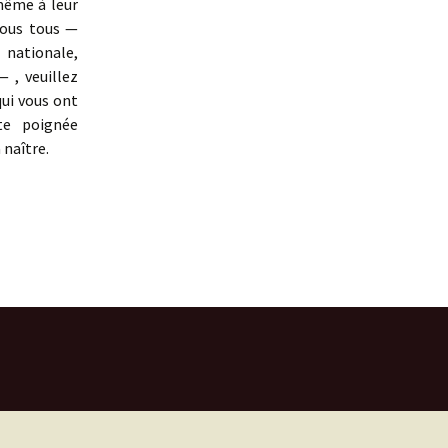
 même à leur
vous tous —
 nationale,
 , veuillez
qui vous ont
te poignée
 naître.