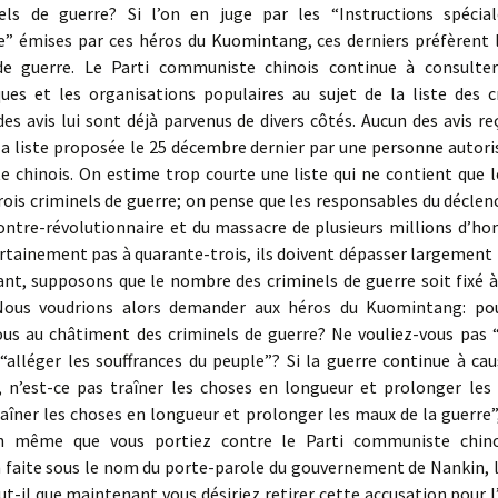
els de guerre? Si l’on en juge par les “Instructions spécia
” émises par ces héros du Kuomintang, ces derniers préfèrent l
de guerre. Le Parti communiste chinois continue à consulter
ues et les organisations populaires au sujet de la liste des c
des avis lui sont déjà parvenus de divers côtés. Aucun des avis reç
la liste proposée le 25 décembre dernier par une personne autori
 chinois. On estime trop courte une liste qui ne contient que 
rois criminels de guerre; on pense que les responsables du décle
contre-révolutionnaire et du massacre de plusieurs millions d’h
rtainement pas à quarante-trois, ils doivent dépasser largement 
tant, supposons que le nombre des criminels de guerre soit fixé 
Nous voudrions alors demander aux héros du Kuomintang: po
us au châtiment des criminels de guerre? Ne vouliez-vous pas “
“alléger les souffrances du peuple”? Si la guerre continue à ca
, n’est-ce pas traîner les choses en longueur et prolonger les
aîner les choses en longueur et prolonger les maux de la guerre”,
ion même que vous portiez contre le Parti communiste chino
 faite sous le nom du porte-parole du gouvernement de Nankin, l
ut-il que maintenant vous désiriez retirer cette accusation pour l’