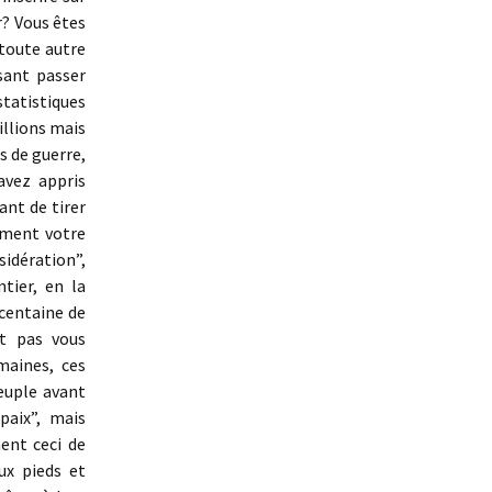
? Vous êtes
 toute autre
sant passer
statistiques
illions mais
s de guerre,
avez appris
ant de tirer
amment votre
idération”,
tier, en la
 centaine de
nt pas vous
maines, ces
peuple avant
paix”, mais
ent ceci de
ux pieds et