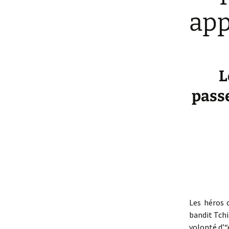
app
L
passe
Les héros 
bandit Tchi
volonté d’“