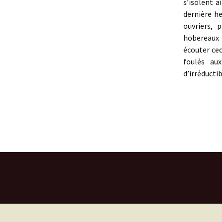
s’isolent a
dernière h
ouvriers, 
hobereaux 
écouter cec
foulés au
d’irréducti