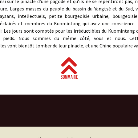
insi sur le pinacle d’une pagode et qu’ils ne se repentiront pas,
eure. Larges masses du peuple du bassin du Yangtsé et du Sud, 
paysans, intellectuels, petite bourgeoisie urbaine, bourgeoisie
éclairés et membres du Kuomintang qui avez une conscience —
i: Les jours sont comptés pour les irréductibles du Kuomintang 
x pieds. Nous sommes du même côté, vous et nous. Cet
bles vont bientôt tomber de leur pinacle, et une Chine populaire va