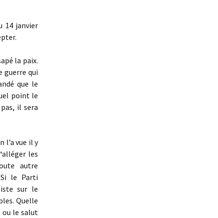
 14 janvier
epter.
sapé la paix.
e guerre qui
andé que le
el point le
pas, il sera
 l’a vue il y
alléger les
oute autre
Si le Parti
iste sur le
bles. Quelle
 ou le salut