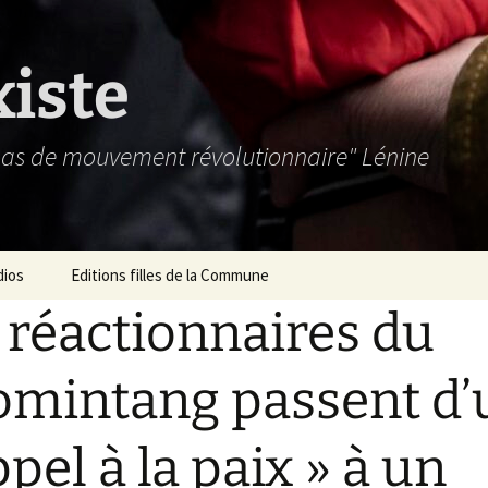
xiste
 pas de mouvement révolutionnaire" Lénine
dios
Editions filles de la Commune
 réactionnaires du
mintang passent d’
ppel à la paix » à un