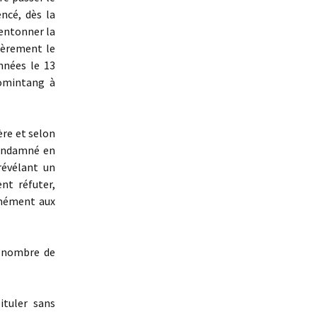
ncé, dès la
 entonner la
lièrement le
nnées le 13
uomintang à
ère et selon
condamné en
évélant un
nt réfuter,
rmément aux
n nombre de
ituler sans