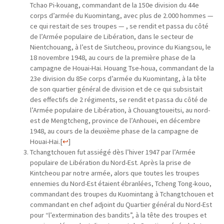
Tchao Pi-kouang, commandant de la 150e division du 44e
corps d’armée du Kuomintang, avec plus de 2.000 hommes —
ce qui restait de ses troupes — , se rendit et passa du côté
de l’Armée populaire de Libération, dans le secteur de
Nientchouang, à l’est de Siutcheou, province du Kiangsou, le
18 novembre 1948, au cours de la première phase de la
campagne de Houai-Hai. Houang Tse-houa, commandant de la
23e division du 85e corps d’armée du Kuomintang, à la tête
de son quartier général de division et de ce qui subsistait
des effectifs de 2 régiments, se rendit et passa du côté de
l’Armée populaire de Libération, à Chouangtoueitsi, au nord-
est de Mengtcheng, province de l’Anhouei, en décembre
1948, au cours de la deuxième phase de la campagne de
Houai-Hai.
[
↩
]
Tchangtchouen fut assiégé dès l’hiver 1947 par l’Armée
populaire de Libération du Nord-Est. Après la prise de
Kintcheou par notre armée, alors que toutes les troupes
ennemies du Nord-Est étaient ébranlées, Tcheng Tong-kouo,
commandant des troupes du Kuomintang à Tchangtchouen et
commandant en chef adjoint du Quartier général du Nord-Est
pour “l’extermination des bandits”, à la tête des troupes et