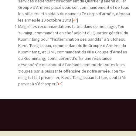
services dépendant directement du Quartier général du Ier
Groupe d’Armées placé sous son commandement et de tous
les officiers et soldats du nouveau 7e corps d’armée, déposa
les armes le 19 octobre 1948.
[
↩
]
Malgré les recommandations faites dans ce message, Tou
Yu-ming, commandant en chef adjoint du Quartier général du
Kuomintang pour “l’extermination des bandits” à Siutcheou,
Kieou Tsing-tsiuan, commandant du IIe Groupe d’Armées du
Kuomintang, et Li Mi, commandant du XIIIe Groupe d’Armées
du Kuomintang, continuèrent d’offrir une résistance
désespérée qui aboutit à l’anéantissement de toutes leurs
troupes par la puissante offensive de notre armée. Tou Yu-
ming fut fait prisonnier, Kieou Tsing-tsiuan fut tué, seul Li Mi
parvint à s’échapper.
[
↩
]