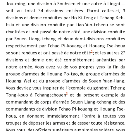
Jou-ming, une division à Souhsien et une autre à Lingpi —
soit au total 34 divisions entières. Parmi celles-ci, 3
divisions et demie conduites par Ho Ki-feng et Tchang Keh-
hsia et une division conduite par Liao Yun-tcheou se sont
révoltées et ont passé de notre côté, une division conduite
par Souen Liang-tcheng et deux demi-divisions conduites
respectivement par Tchao Pi-kouang et Houang Tse-houa
2
se sont rendues et ont passé de notre côté
; et les autres 27
divisions et demie ont été complètement anéanties par
notre armée. Vous avez vu de vos propres yeux la fin du
groupe d’armées de Houang Po-tao, du groupe d’armées de
Houang Wei et du groupe d’armées de Souen Yuan-liang.
Vous devriez vous inspirer de l’exemple du général Tcheng
3
Tong-kouo à Tchangtchouen
et du présent exemple du
commandant de corps d’armée Souen Liang-tcheng et des
commandants de division Tchao Pi-kouang et Houang Tse-
houa, en donnant immédiatement l’ordre à toutes vos
troupes de déposer les armes et de cesser toute résistance.
Vous tous, des of?ciers supérieurs aux simples soldats, vous