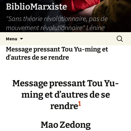
Aller
BiblioMarxiste
au
"Sans théorie révolutionnaire, pas de
contenu
mouvement révolutionnaire" Lénine
Recherc
Menu
Message pressant Tou Yu-ming et
d’autres de se rendre
Message pressant Tou Yu-
ming et d’autres de se
1
rendre
Mao Zedong