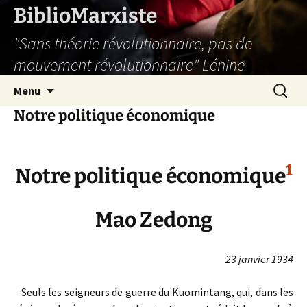
Aller
BiblioMarxiste
au
"Sans théorie révolutionnaire, pas de
contenu
mouvement révolutionnaire" Lénine
Recherc
Menu
Notre politique économique
1
Notre politique économique
Mao Zedong
23 janvier 1934
Seuls les seigneurs de guerre du Kuomintang, qui, dans les