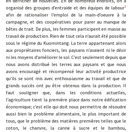
en défricher de nouvelles. En de nombreux endroits, on a
3
organisé des groupes d’entraide et des équipes de labour
afin de rationaliser l’em­ploi de la main-d’oeuvre à la
campagne, et des coopératives pour parer au manque de
bêtes de trait. De plus, les femmes participent en masse au
travail de production. Rien de tout cela n’aurait été possible
sous le régime du Kuomintang. La terre appartenant alors
aux proprié­taires fonciers, les paysans n’avaient ni le désir
ni les moyens d’amé­liorer le sol. C’est seulement depuis que
nous avons distribué les terres aux paysans et que nous
avons encouragé et récompensé leur activité productrice
qu’ils se sont mis avec enthousiasme au travail et que de
grands succès ont pu être obtenus dans la production. Il
faut souligner que, dans les conditions actuelles,
l’agriculture tient la pre­mière place dans notre édification
économique; c’est elle qui doit nous permettre de résoudre
aussi bien le problème alimentaire, le plus important de
tous, que le problème des matières premières telles que le
coton, le chanvre, la canne à sucre et le bambou,