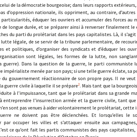
celui de la démocratie bourgeoise; dans leurs rapports extérieurs,
as d’oppression nationale, ils oppriment, au contraire, d’autres
 particularités, éduquer les ouvriers et accumuler des forces au
e de longue durée, et se préparer ainsi à renverser finalement le
hes du parti du prolétariat dans les pays capitalistes. Là, il s’agi
lutte légale, de se servir de la tribune parlementaire, de recouri
 et politiques, d’organiser des syndicats et d’éduquer les ouvri
rganisation sont légales, les formes de la lutte, non sanglan
la guerre). Dans la question de la guerre, le parti communiste l
e impérialiste menée par son pays; si une telle guerre éclate, sa po
te du gouvernement réactionnaire de son propre pays. Il ne veut 
2
a guerre civile à laquelle il se prépare
. Mais tant que la bourgeois
duite à l’impuissance, tant que le prolétariat dans sa grande ma
à entreprendre l’insurrection armée et la guerre civile, tant qu
’en sont pas venues à aider volontairement le prolétariat, cette 
uerre ne doivent pas être déclenchées. Et lorsqu’elles le so
par occuper les villes et s’attaquer ensuite aux campagnes
C’est ce qu’ont fait les partis communistes des pays capitalistes, 