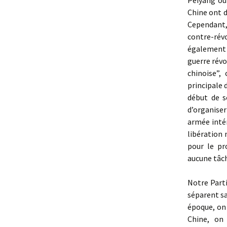
Peiyang ou
Chine ont d
Cependant,
contre-révo
également 
guerre révo
chinoise”,
principale d
début de s
d’organise
armée intér
libération 
pour le pr
aucune tâch
Notre Parti
séparent sa
époque, on
Chine, on