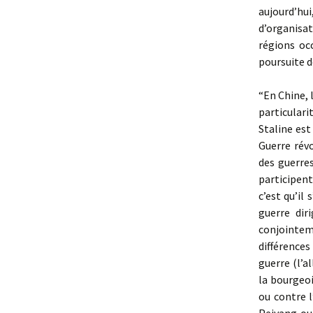
aujourd’hui
d’organisa
régions oc
poursuite d
“En Chine, 
particulari
Staline est
Guerre rév
des guerres
participent
c’est qu’il
guerre dir
conjointe
différences
guerre (l’a
la bourgeoi
ou contre l