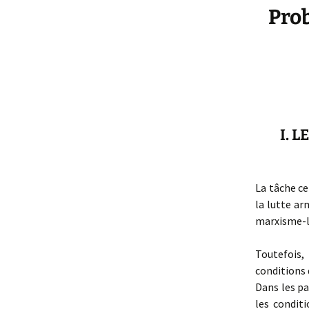
Prob
I. 
La tâche ce
la lutte ar
marxisme-l
Toutefois,
conditions 
Dans les pa
les conditi