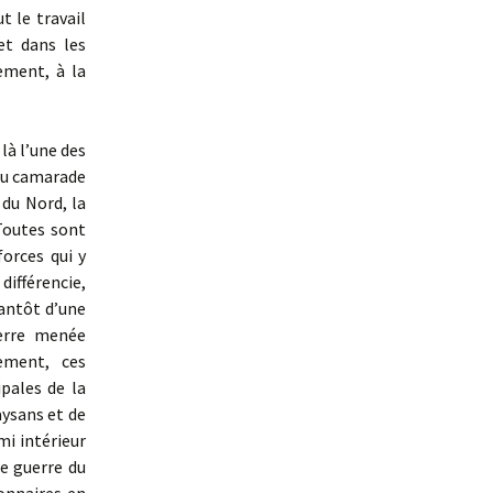
t le travail
et dans les
ement, à la
là l’une des
 du camarade
 du Nord, la
Toutes sont
forces qui y
différencie,
tantôt d’une
uerre menée
ement, ces
ipales de la
aysans et de
mi intérieur
de guerre du