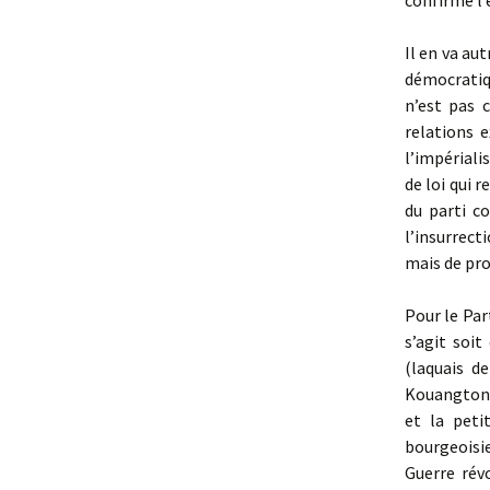
confirme l’
Il en va aut
démocratiq
n’est pas 
relations e
l’impérialis
de loi qui r
du parti c
l’insurrect
mais de pro
Pour le Par
s’agit soit
(laquais d
Kouangto
et la peti
bourgeoisi
Guerre rév