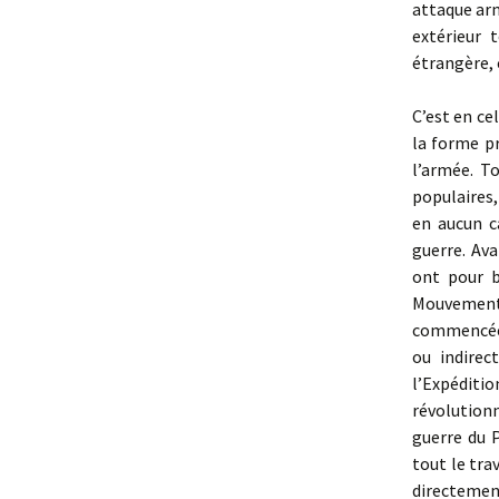
attaque arm
extérieur 
étrangère, 
C’est en cel
la forme pr
l’armée. T
populaires
en aucun c
guerre. Ava
ont pour b
Mouvement 
commencée,
ou indirec
l’Expédit
révolutionn
guerre du 
tout le tra
directement