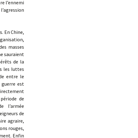
tre l’ennemi
l’agression
es. En Chine,
rganisation,
 des masses
e sauraient
érêts de la
s les luttes
de entre le
 guerre est
directement
 période de
de l’armée
seigneurs de
re agraire,
ions rouges,
ement. Enfin