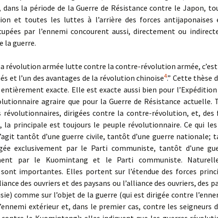
, dans la période de la Guerre de Résistance contre le Japon, tou
tion et toutes les luttes à l’arrière des forces antijaponaises 
cupées par l’ennemi concourent aussi, directement ou indirect
e la guerre.
la révolution armée lutte contre la contre-révolution armée, c’est 
4
tés et l’un des avantages de la révolution chinoise
.” Cette thèse
 entièrement exacte. Elle est exacte aussi bien pour l’Expédition
olutionnaire agraire que pour la Guerre de Résistance actuelle. 
 révolutionnaires, dirigées contre la contre-révolution, et, des 
, la principale est toujours le peuple révolutionnaire. Ce qui les 
 s’agit tantôt d’une guerre civile, tantôt d’une guerre nationale; 
igée exclusivement par le Parti communiste, tantôt d’une g
ment par le Kuomintang et le Parti communiste. Naturell
 sont importantes. Elles portent sur l’étendue des forces princ
lliance des ouvriers et des paysans ou l’alliance des ouvriers, des p
sie) comme sur l’objet de la guerre (qui est dirigée contre l’enne
’ennemi extérieur et, dans le premier cas, contre les seigneurs 