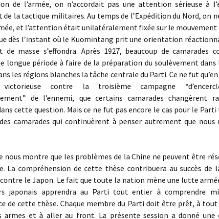
tion de l’armée, on n’accordait pas une attention sérieuse à l’
t de la tactique militaires. Au temps de l’Expédition du Nord, on n
mée, et l’attention était unilatéralement fixée sur le mouvement 
que dès l’instant où le Kuomintang prit une orientation réactionna
 de masse s’effondra. Après 1927, beaucoup de camarades co
 longue période à faire de la préparation du soulèvement dans l
dans les régions blanches la tâche centrale du Parti. Ce ne fut qu’en
 victorieuse contre la troisième campagne “d’encerc
ssement” de l’ennemi, que certains camarades changèrent ra
dans cette question. Mais ce ne fut pas encore le cas pour le Parti 
t des camarades qui continuèrent à penser autrement que nous
.
e nous montre que les problèmes de la Chine ne peuvent être rés
e. La compréhension de cette thèse contribuera au succès de l
contre le Japon. Le fait que toute la nation mène une lutte armé
rs japonais apprendra au Parti tout entier à comprendre m
ce de cette thèse. Chaque membre du Parti doit être prêt, à tou
s armes et à aller au front. La présente session a donné une 