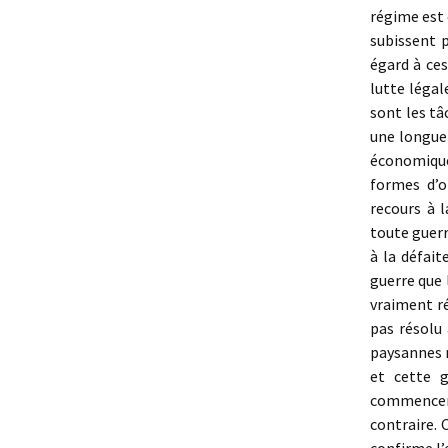
régime est 
subissent p
égard à ces
lutte légal
sont les tâc
une longue 
économiques
formes d’o
recours à 
toute guerr
à la défai
guerre que l
vraiment ré
pas résolu 
paysannes n
et cette g
commencer 
contraire. 