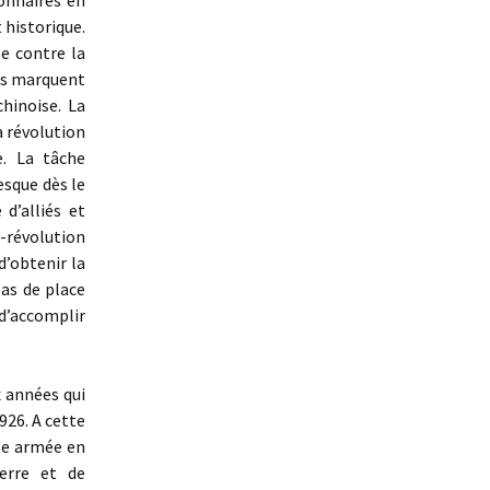
onnaires en
 historique.
e contre la
les marquent
hinoise. La
a révolution
e. La tâche
resque dès le
d’alliés et
-révolution
d’obtenir la
pas de place
d’accomplir
x années qui
926. A cette
te armée en
erre et de