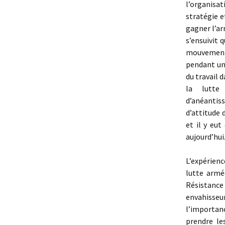
l’organisa
stratégie e
gagner l’ar
s’ensuivit 
mouvement
pendant une
du travail 
la lutte
d’anéanti
d’attitude 
et il y eu
aujourd’hui
L’expérienc
lutte armé
Résistance 
envahisseu
l’importan
prendre le