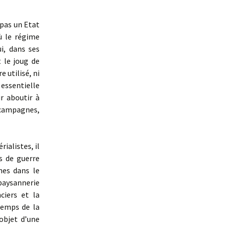
t pas un Etat
ù le régime
i, dans ses
t le joug de
e utilisé, ni
e essentielle
r aboutir à
s campagnes,
ialistes, il
rs de guerre
nes dans le
 paysannerie
ciers et la
temps de la
objet d’une