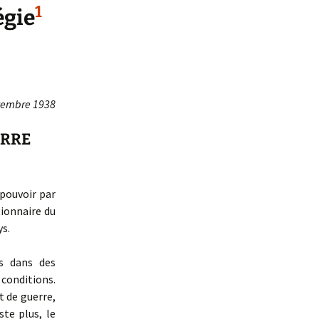
1
égie
vembre 1938
ERRE
 pouvoir par
tionnaire du
s.
és dans des
 conditions.
t de guerre,
ste plus, le