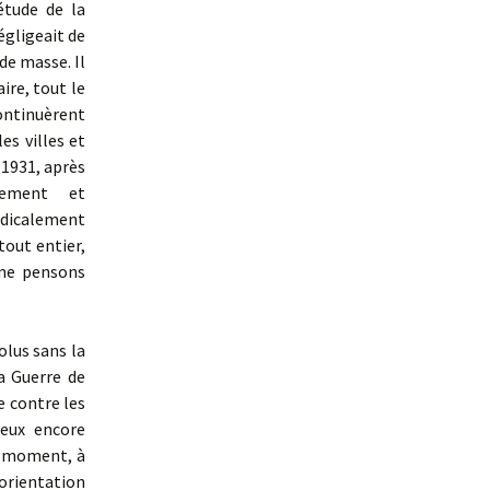
étude de la
égligeait de
de masse. Il
ire, tout le
ntinuèrent
es villes et
 1931, après
lement et
dicalement
tout entier,
 ne pensons
olus sans la
a Guerre de
e contre les
ieux encore
t moment, à
orientation