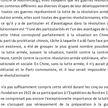
 contre le Kuomintang); elles indiquent que les guerres révoluti
es contenus différents aux diverses étapes de leur développement
 toutes ces guerres représentent la lutte de la révolution armé
lution armée, elles sont toutes des guerres révolutionnaires, el
ce qu’il y a de particulier et d’avantageux dans la révolution c
lutionnaire est “l’une des particularités et l’un des avantages de l
 cette thèse correspond parfaitement à la situation en Chin
u parti du prolétariat chinois, tâche à laquelle il a dû faire face p
on existence, a été de grouper le plus grand nombre possible 
r la lutte armée, suivant la situation, tantôt contre la contre
ieure, tantôt contre la contre-révolution armée extérieure, afin 
nationale et sociale. En Chine, sans la lutte armée, il n’y aurait 
olétariat et le Parti communiste, et il leur serait impossible 
e révolutionnaire.
 n’a pas suffisamment compris cette vérité durant les cinq ou si
 fondation en 1921 de sa participation à l’Expédition du Nord en 1
 ne comprenait pas encore l’exceptionnelle importance de la lut
 ne s’occupait pas sérieusement de la préparation à la gu