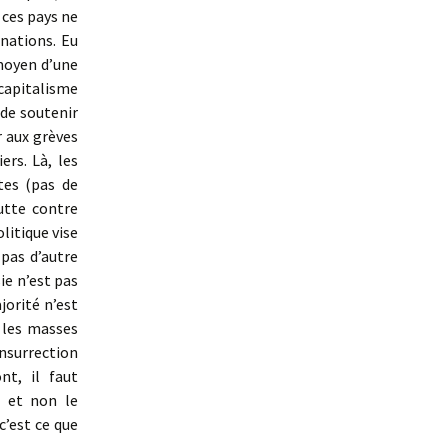
 ces pays ne
 nations. Eu
 moyen d’une
 capitalisme
t de soutenir
r aux grèves
ers. Là, les
tes (pas de
utte contre
litique vise
pas d’autre
ie n’est pas
jorité n’est
e les masses
insurrection
nt, il faut
, et non le
c’est ce que