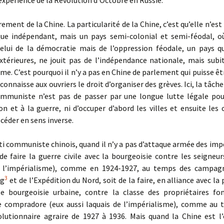
expérience de la Révolution d’Octobre en Russie.
rement de la Chine. La particularité de la Chine, c’est qu’elle n’es
ue indépendant, mais un pays semi-colonial et semi-féodal, o
celui de la démocratie mais de l’oppression féodale, un pays qu
xtérieures, ne jouit pas de l’indépendance nationale, mais subi
me. C’est pourquoi il n’y a pas en Chine de parlement qui puisse êtr
econnaisse aux ouvriers le droit d’organiser des grèves. Ici, la tâch
ommuniste n’est pas de passer par une longue lutte légale pou
ion et à la guerre, ni d’occuper d’abord les villes et ensuite le
céder en sens inverse.
ti communiste chinois, quand il n’y a pas d’attaque armée des impér
 de faire la guerre civile avec la bourgeoisie contre les seigneu
e l’impérialisme), comme en 1924-1927, au temps des campag
3
ng
et de l’Expédition du Nord, soit de la faire, en alliance avec la
te bourgeoisie urbaine, contre la classe des propriétaires fon
e compradore (eux aussi laquais de l’impérialisme), comme au 
olutionnaire agraire de 1927 à 1936. Mais quand la Chine est l’