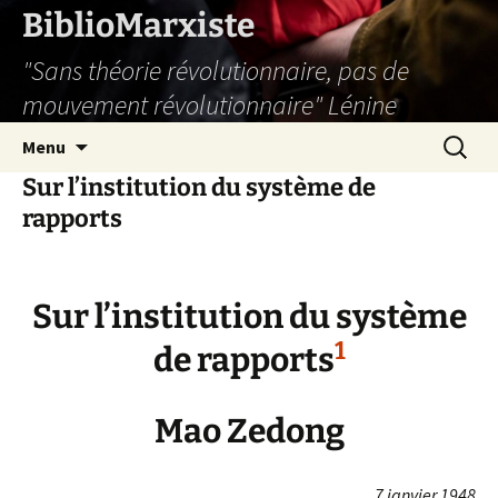
Aller
BiblioMarxiste
au
"Sans théorie révolutionnaire, pas de
contenu
mouvement révolutionnaire" Lénine
Recherc
Menu
Sur l’institution du système de
rapports
Sur l’institution du système
1
de rapports
Mao Zedong
7 janvier 1948