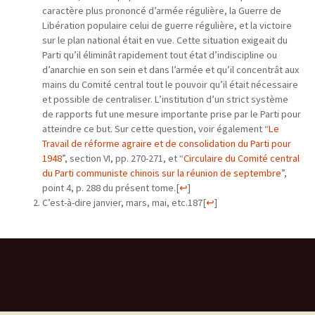
caractère plus prononcé d’armée régulière, la Guerre de
Libération populaire celui de guerre régulière, et la victoire
sur le plan national était en vue. Cette situation exigeait du
Parti qu’il éliminât rapidement tout état d’indiscipline ou
d’anarchie en son sein et dans l’armée et qu’il concentrât aux
mains du Comité central tout le pouvoir qu’il était nécessaire
et possible de centraliser. L’institution d’un strict système
de rapports fut une mesure importante prise par le Parti pour
atteindre ce but. Sur cette question, voir également “
Le
Travail de réforme agraire et de consolidation du Parti pour
1948
”, section VI, pp. 270-271, et “
Circulaire du Comité central
du Parti communiste chinois sur la réunion de septembre
”,
point 4, p. 288 du présent tome.
[
↩
]
C’est-à-dire janvier, mars, mai, etc.187
[
↩
]