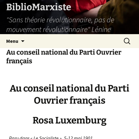
Aller
BiblioMarxiste
au
"Sans théorie révolutionnaire, pas de
contenu
mouvement révolutionnaire" Lénine
Recherc
Menu
Au conseil national du Parti Ouvrier
français
Au conseil national du Parti
Ouvrier français
Rosa Luxemburg
Paru dans « Le Socialiste », 5-12 mai 1901