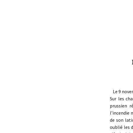
Le 9 novemb
Sur les cha
prussien r
l’incendie 
de son lat
oublié les 