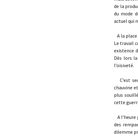
de la produ
du mode de
actuel qui n
A la place 
Le travail 
existence 
Dès lors la
l’oisiveté.
C’est seul
chauvine et
plus souill
cette guerre
A l’heure p
des rempart
dilemme pr