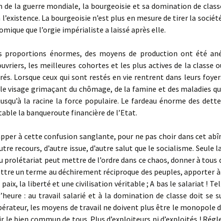
 de la guerre mondiale, la bourgeoisie et sa domination de clas
 l’existence. La bourgeoisie n’est plus en mesure de tirer la sociét
mique que l’orgie impérialiste a laissé après elle.
proportions énormes, des moyens de production ont été anéa
ouvriers, les meilleures cohortes et les plus actives de la classe o
és. Lorsque ceux qui sont restés en vie rentrent dans leurs foyers
 le visage grimaçant du chômage, de la famine et des maladies q
jusqu’à la racine la force populaire. Le fardeau énorme des dett
table la banqueroute financière de l’Etat.
per à cette confusion sanglante, pour ne pas choir dans cet abîm
utre recours, d’autre issue, d’autre salut que le socialisme. Seule 
 prolétariat peut mettre de l’ordre dans ce chaos, donner à tous d
ettre un terme au déchirement réciproque des peuples, apporter à
paix, la liberté et une civilisation véritable ; A bas le salariat ! Te
l’heure : au travail salarié et à la domination de classe doit se s
pérateur, les moyens de travail ne doivent plus être le monopole d
r le bien commun de tous. Plus d’exploiteurs ni d’exploités ! Ré