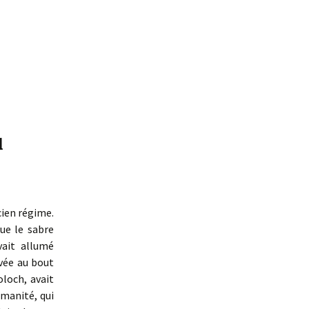
d
cien régime.
que le sabre
vait allumé
ivée au bout
loch, avait
umanité, qui