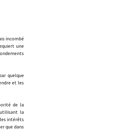
mais incombé
equiert une
fondements
par quelque
ndre et les
orité de la
utilisant la
es intérêts
her que dans