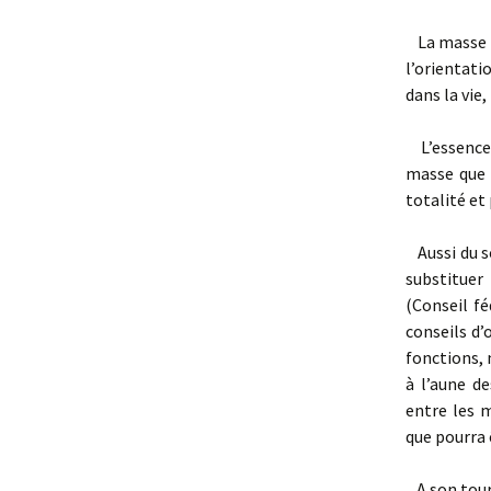
La masse d
l’orientat
dans la vie,
L’essence d
masse que 
totalité et
Aussi du s
substituer
(Conseil fé
conseils d’
fonctions, 
à l’aune d
entre les m
que pourra ê
A son tour,