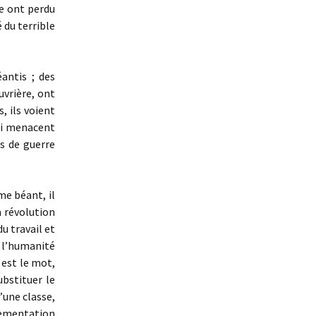
se ont perdu
é du terrible
ntis ; des
uvrière, ont
, ils voient
ui menacent
es de guerre
e béant, il
la révolution
u travail et
 l’humanité
l est le mot,
ubstituer le
’une classe,
glementation