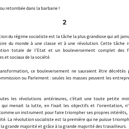
ou retombée dans la barbarie !
2
ion du régime socialiste est la tâche la plus grandiose qui ait ja
toire du monde à une classe et à une révolution. Cette tâche r
ation totale de l’Etat et un bouleversement complet des 
 et sociaux de la société.
sformation, ce bouleversement ne sauraient être décrétés 
commission ou Parlement : seules les masses peuvent les entrepre
s les révolutions antérieures, c’était une toute petite min
qui menait la lutte, en fixait les objectifs et l’orientation, n’
comme un instrument pour faire triompher ses propres intérêts, l
ité. La révolution socialiste est la première qui ne puisse triomp
e la grande majorité et grâce à la grande majorité des travailleurs.