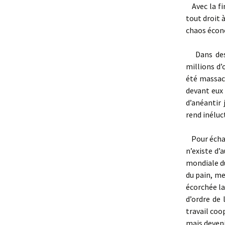
Avec la fin
tout droit à
chaos écono
Dans des 
millions d’
été massacr
devant eux
d’anéantir 
rend inéluc
Pour échap
n’existe d’a
mondiale du
du pain, m
écorchée la 
d’ordre de 
travail coo
mais deveni