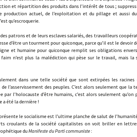
ction et répartition des produits dans l’intérêt de tous ; suppressi
 production actuel, de l’exploitation et du pillage et aussi 
’est qu’escroquerie.
des patrons et de leurs esclaves salariés, des travailleurs coopérat
cesse d’être un tourment pour quiconque, parce qu’il est le devoir d
digne et humaine pour quiconque remplit ses obligations envers 
 faim n’est plus la malédiction qui pèse sur le travail, mais la
ement dans une telle société que sont extirpées les racines 
 de l’asservissement des peuples. C’est alors seulement que la t
ée par l’holocauste d’être humains, c’est alors seulement qu’on p
 a été la dernière !
résente le socialisme est l’ultime planche de salut de l’humanit
s croulants de la société capitalistes on voit briller en lettre
ophétique du
Manifeste du Parti communiste
: