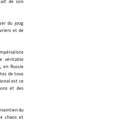
lait de son
ser du joug
vriers et de
mpérialiste
e véritable
, en Russie
tes de tous
ional est ce
ions et des
 maintien du
le chaos et