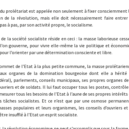
u prolétariat est appelée non seulement à fixer consciemment l’
ion de la révolution, mais elle doit nécessairement faire entre
 pas à pas, par son activité propre, le socialisme.
e la société socialiste réside en ceci : la masse laborieuse cess
l’on gouverne, pour vivre elle-même la vie politique et économi
 pour l’orienter par une détermination consciente et libre.
ommet de l’Etat à la plus petite commune, la masse prolétarienn
 aux organes de la domination bourgeoise dont elle a hérité
déral), parlements, conseils municipaux, ses propres organes de 
ouvriers et de soldats. Il lui faut occuper tous les postes, contrôle
mesurer tous les besoins de l’Etat à l’aune de ses propres intérêts 
es tâches socialistes. Et ce n’est que par une osmose permanent
asses populaires et leurs organismes, les conseils d’ouvriers et
tre insufflé à l’Etat un esprit socialiste.
 la révolution économique ne peut s’accomplir que sous la forme