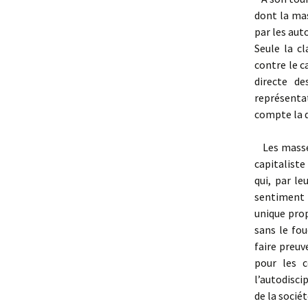
dont la mas
par les aut
Seule la c
contre le c
directe d
représenta
compte la d
Les masses
capitalist
qui, par le
sentiment 
unique propr
sans le fou
faire preuv
pour les c
l’autodisci
de la sociét