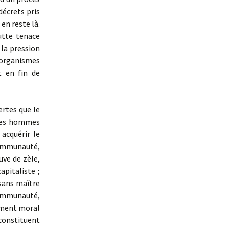
décrets pris
en reste là.
utte tenace
 la pression
organismes
t en fin de
rtes que le
 des hommes
 acquérir le
communauté,
euve de zèle,
apitaliste ;
 sans maître
communauté,
dement moral
 constituent