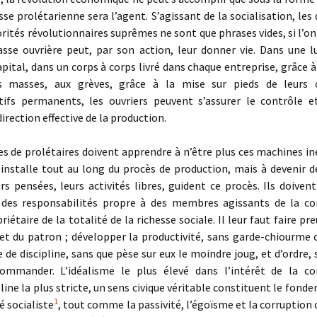
se prolétarienne sera l’agent. S’agissant de la socialisation, les 
orités révolutionnaires suprêmes ne sont que phrases vides, si l’on 
lasse ouvrière peut, par son action, leur donner vie. Dans une l
apital, dans un corps à corps livré dans chaque entreprise, grâce à
es masses, aux grèves, grâce à la mise sur pieds de leurs 
tifs permanents, les ouvriers peuvent s’assurer le contrôle e
irection effective de la production.
 de prolétaires doivent apprendre à n’être plus ces machines ine
e installe tout au long du procès de production, mais à devenir
urs pensées, leurs activités libres, guident ce procès. Ils doivent
des responsabilités propre à des membres agissants de la 
iétaire de la totalité de la richesse sociale. Il leur faut faire pr
et du patron ; développer la productivité, sans garde-chiourme c
e de discipline, sans que pèse sur eux le moindre joug, et d’ordre,
ommander. L’idéalisme le plus élevé dans l’intérêt de la 
pline la plus stricte, un sens civique véritable constituent le fon
1
é socialiste
, tout comme la passivité, l’égoïsme et la corruption