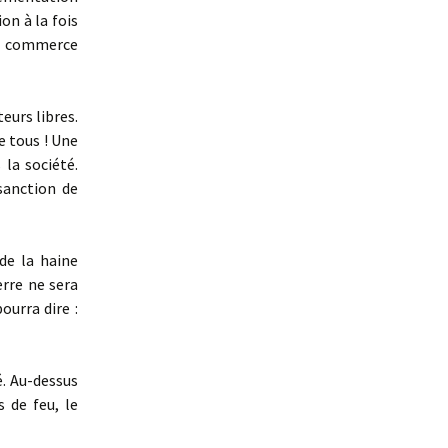
on à la fois
du commerce
eurs libres.
e tous ! Une
la société.
 sanction de
de la haine
erre ne sera
ourra dire :
é. Au-dessus
s de feu, le