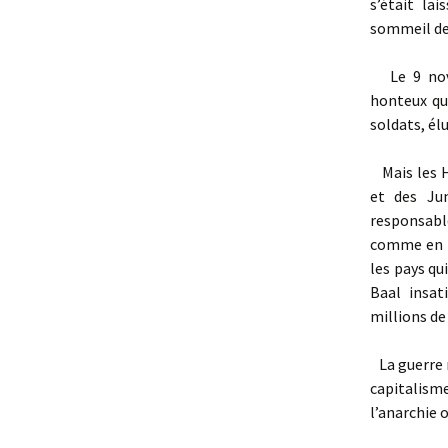
s’était la
sommeil de 
Le 9 novem
honteux qui
soldats, élu
Mais les H
et des Jun
responsabl
comme en A
les pays qu
Baal insat
millions de
La guerre m
capitalism
l’anarchie o