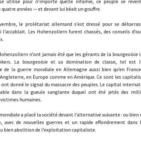
issé utilisé pour n’importe quelle infamie, ce peuple se réveil
quatre années — et devant lui béait un gouffre.
bre, le prolétariat allemand s’est dressé pour se débarras
 l’accablait. Les Hohenzollern furent chassés, des conseils d’ou
s.
ohenzollern n’ont jamais été que les gérants de la bourgeoisie i
kers. La bourgeoisie et sa domination de classe, tel est l
e de la guerre mondiale en Allemagne aussi bien qu’en France
ngleterre, en Europe comme en Amérique. Ce sont les capitalis
i ont donné le signal du massacre des peuples. Le capital internat
iable dans la gueule sanglante duquel ont été jetés des mill
 victimes humaines.
ondiale a placé la société devant l’alternative suivante : ou bien
e, avec de nouvelles guerres et un rapide effondrement dans 
u bien abolition de l’exploitation capitaliste.