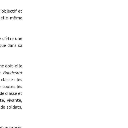
objectif et
r elle-même
e d’être une
que dans sa
e doit-elle
 :
Bundesrat
classe : les
r toutes les
de classe et
e, vivante,
 de soldats,
 d’un procès