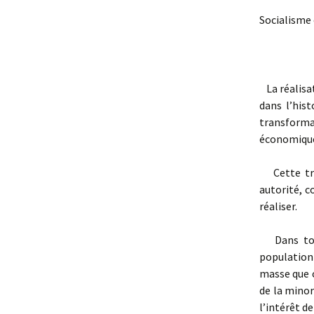
Socialisme 
La réalisat
dans l’his
transform
économiques
Cette tran
autorité, 
réaliser.
Dans toute
population 
masse que 
de la minor
l’intérêt d