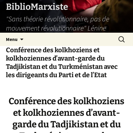
Aller
BiblioMarxiste
au
"Sans théorie révolutionnaire, pas de
contenu
mouvement révolutionnaire" Lénine
Recherc
Menu
Conférence des kolkhoziens et
kolkhoziennes d’avant-garde du
Tadjikistan et du Turkménistan avec
les dirigeants du Parti et de l’Etat
Conférence des kolkhoziens
et kolkhoziennes d’avant-
garde du Tadjikistan et du