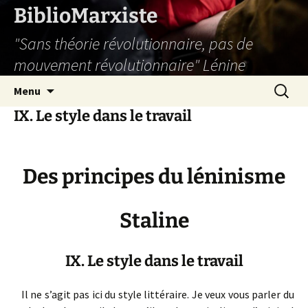
Aller
BiblioMarxiste
au
"Sans théorie révolutionnaire, pas de
contenu
mouvement révolutionnaire" Lénine
Recherc
Menu
IX. Le style dans le travail
Des principes du léninisme
Staline
IX. Le style dans le travail
Il ne s’agit pas ici du style littéraire. Je veux vous parler du