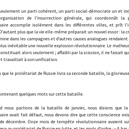
seulement un parti cohérent, un parti social-démocrate un et indi
’organisation de l’insurrection générale, qui coordonnât la 
aire accomplie isolément dans les différentes villes, et prît l’i
 D’autant plus que la vie elle-même préparait un nouvel essor : la c
famine dans les campagnes et d’autres causes analogues rendaient
plus inévitable une nouvelle explosion révolutionnaire. Le malheur,
constituait alors seulement ; affaibli par la scission, il ne faisait 
t travaillait à son unification.
 que le prolétariat de Russie livra sa seconde bataille, la glorieuse
ntenant quelques mots sur cette bataille.
nous parlions de la bataille de janvier, nous disions que la
aire avait fait défaut, nous devons dire que cette conscience exis
e de décembre. Onze mois de tempête révolutionnaire avaient s
eux au prolétariat de Russie en lutte, et les mots d’ordre : « A bas