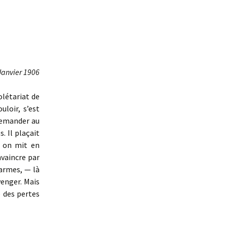
Janvier 1906
olétariat de
loir, s’est
 demander au
s. Il plaçait
s on mit en
nvaincre par
 armes, — là
venger. Mais
é des pertes