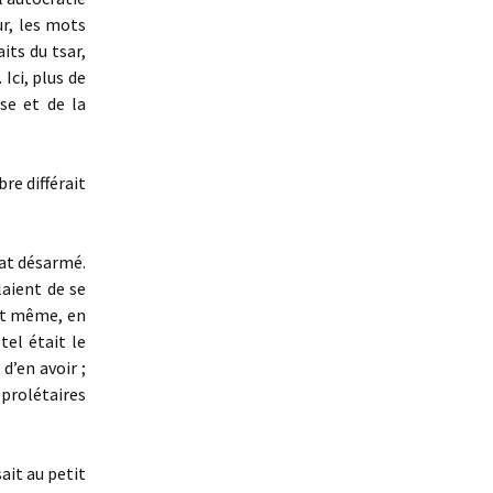
ur, les mots
aits du tsar,
Ici, plus de
se et de la
re différait
bat désarmé.
aient de se
 et même, en
tel était le
d’en avoir ;
 prolétaires
ait au petit