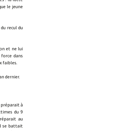
que le jeune
 du recul du
on et ne lui
 force dans
x faibles.
an dernier.
 préparait à
ictimes du 9
réparait au
l se battait