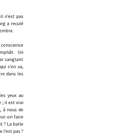
il n’est pas
urg a reculé
cembre.
e conscience
iomphât. Un
sar sanglant
qui s’en va,
cre dans les
les yeux au
 il est vrai
s, à nous de
eut-on faire
t ? La balle
e l’est pas ?