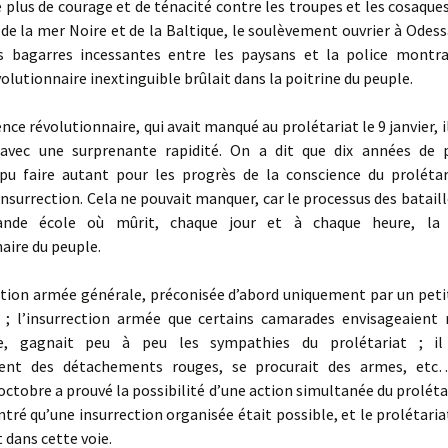
 plus de courage et de ténacité contre les troupes et les cosaques
de la mer Noire et de la Baltique, le soulèvement ouvrier à Odess
les bagarres incessantes entre les paysans et la police montra
lutionnaire inextinguible brûlait dans la poitrine du peuple.
ce révolutionnaire, qui avait manqué au prolétariat le 9 janvier, il
avec une surprenante rapidité. On a dit que dix années de
 pu faire autant pour les progrès de la conscience du prolétar
insurrection. Cela ne pouvait manquer, car le processus des bataill
ande école où mûrit, chaque jour et à chaque heure, la 
aire du peuple.
tion armée générale, préconisée d’abord uniquement par un peti
t ; l’insurrection armée que certains camarades envisageaien
me, gagnait peu à peu les sympathies du prolétariat ; il 
ment des détachements rouges, se procurait des armes, etc
octobre a prouvé la possibilité d’une action simultanée du prolétari
tré qu’une insurrection organisée était possible, et le prolétari
dans cette voie.