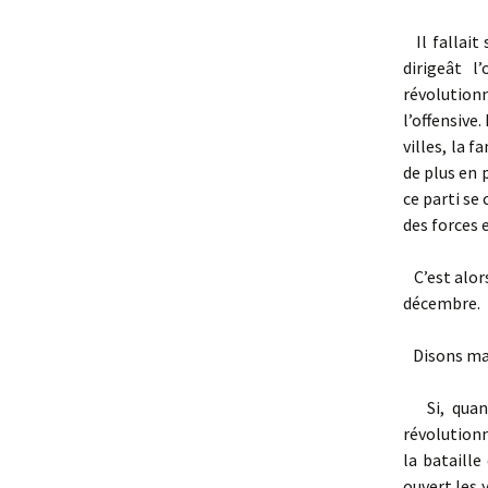
Il fallait 
dirigeât l
révolutionn
l’offensive.
villes, la 
de plus en 
ce parti se 
des forces e
C’est alors
décembre.
Disons mai
Si, quand 
révolutionn
la bataill
ouvert les y