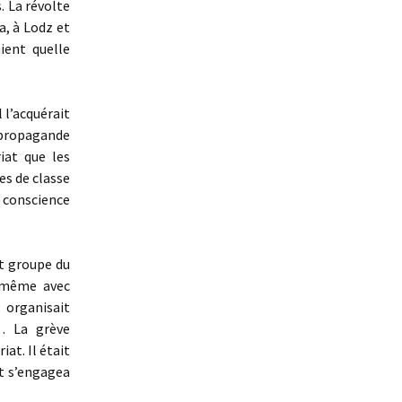
. La révolte
a, à Lodz et
ient quelle
 l’acquérait
 propagande
iat que les
es de classe
conscience
t groupe du
t même avec
organisait
… La grève
at. Il était
at s’engagea