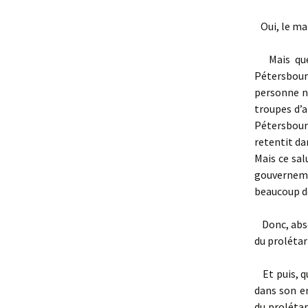
Oui, le man
Mais que p
Pétersbour
personne n’
troupes d’a
Pétersbourg
retentit dan
Mais ce sal
gouvernemen
beaucoup de
Donc, abse
du prolétar
Et puis, qu
dans son en
du prolétar