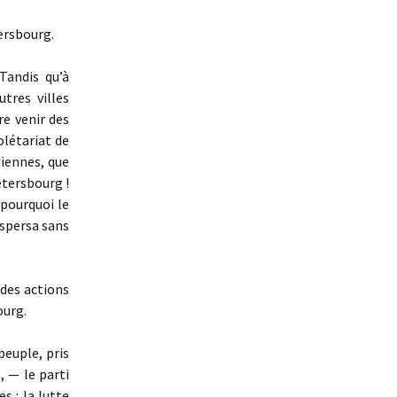
ersbourg.
Tandis qu’à
tres villes
re venir des
olétariat de
diennes, que
Pétersbourg !
 pourquoi le
ispersa sans
des actions
ourg.
peuple, pris
, — le parti
s : la lutte