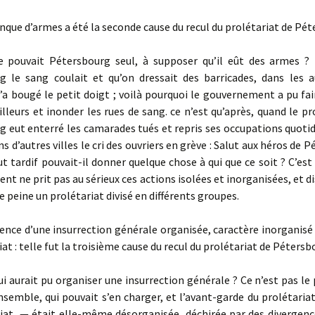
que d’armes a été la seconde cause du recul du prolétariat de Pét
ouvait Pétersbourg seul, à supposer qu’il eût des armes ? 
g le sang coulait et qu’on dressait des barricades, dans les au
a bougé le petit doigt ; voilà pourquoi le gouvernement a pu fai
illeurs et inonder les rues de sang. ce n’est qu’après, quand le pr
 eut enterré les camarades tués et repris ses occupations quoti
s d’autres villes le cri des ouvriers en grève : Salut aux héros de 
ut tardif pouvait-il donner quelque chose à qui que ce soit ? C’est
t ne prit pas au sérieux ces actions isolées et inorganisées, et d
 peine un prolétariat divisé en différents groupes.
nce d’une insurrection générale organisée, caractère inorganisé 
iat : telle fut la troisième cause du recul du prolétariat de Pétersb
i aurait pu organiser une insurrection générale ? Ce n’est pas le 
semble, qui pouvait s’en charger, et l’avant-garde du prolétariat
iat, — était elle-même désorganisée, déchirée par des divergence