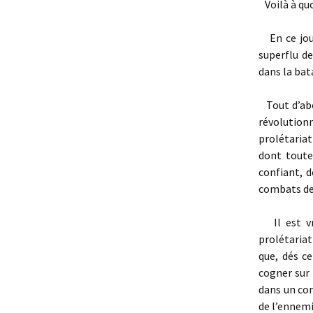
Voilà à quoi
En ce jour 
superflu de
dans la bata
Tout d’abor
révolution
prolétariat
dont toute 
confiant, d
combats de
Il est vra
prolétariat
que, dés ce
cogner sur 
dans un com
de l’ennemi 