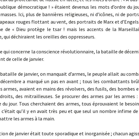
épublique démocratique ! » étaient devenus les mots d’ordre du jo
masses. Ici, plus de bannières religieuses, ni d’icônes, ni de portr
apeaux rouges flottant au vent, des portraits de Marx et d’Engels. 
e de « Dieu protège le tsar ! mais les accents de la Marseillai
, qui déchiraient les oreilles des oppresseurs.
 qui concerne la conscience révolutionnaire, la bataille de décemb
t de celle de janvier.
bataille de janvier, on manquait d’armes, le peuple allait au com
e décembre a marqué un pas en avant ; tous les combattants brûl
s armes, avaient en mains des révolvers, des fusils, des bombes
droits, des mitrailleuses. Se procurer des armes par les armes : 
 du jour. Tous cherchaient des armes, tous éprouvaient le besoin 
 c’était qu’il y en avait très peu et que seul un nombre infime de
battre les armes à la main.
ion de janvier était toute sporadique et inorganisée ; chacun agiss