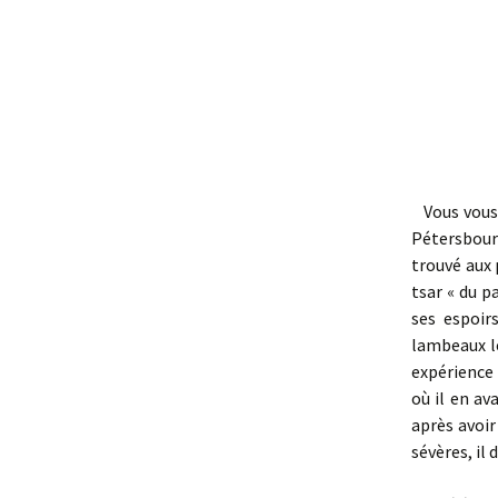
Vous vous r
Pétersbour
trouvé aux 
tsar « du pa
ses espoir
lambeaux le
expérience 
où il en av
après avoir
sévères, il 