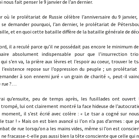
 nous fait penser le 9 janvier de l’an dernier.
où le prolétariat de Russie célèbre l’anniversaire du 9 janvier, 
 se demander pourquoi, l’an dernier, le prolétariat de Pétersbo
ille, et en quoi cette bataille diffère de la bataille générale de dé
d, il a reculé parce qu’il ne possédait pas encore le minimum d
naire absolument indispensable pour que l’insurrection tr
 qui s’en va, la prière aux lèvres et l’espoir au coeur, trouver le t
l’existence repose sur l’oppression du peuple ; un prolétariat 
emander à son ennemi juré « un grain de charité », peut-il vain
 rue ?…
i qu’ensuite, peu de temps après, les fusillades ont ouvert 
 trompé, lui ont clairement montré la face hideuse de l’autocratie ;
 moment, il s’est écrié avec colère : « Le tsar a cogné sur nou
le tsar ! » Mais on est bien avancé si l’on n’a pas d’armes : que p
bat de rue lorsqu’on a les mains vides, même si l’on est conscien
ne fracasse-t-elle pas aussi bien la tête consciente que celle qui n