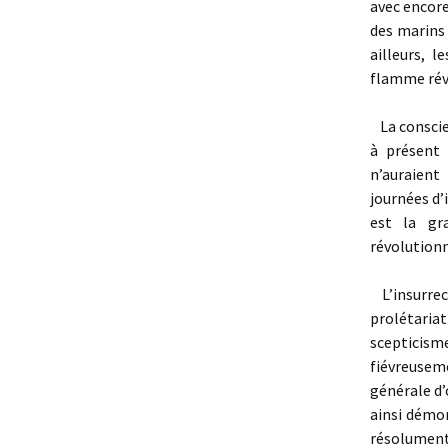
avec encore
des marins 
ailleurs, 
flamme révo
La conscien
à présent 
n’auraient
journées d’
est la gr
révolutionn
L’insurrec
prolétaria
scepticis
fiévreuse
générale d’
ainsi démon
résolument 