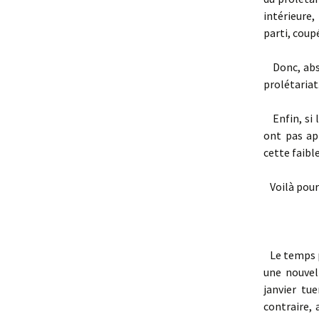
intérieure,
parti, coup
Donc, absen
prolétariat
Enfin, si l
ont pas ap
cette faible
Voilà pourq
Le temps pa
une nouvell
janvier tu
contraire, 