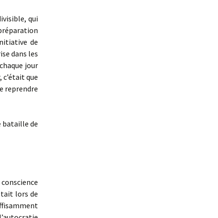
visible, qui
préparation
nitiative de
rise dans les
 chaque jour
 c’était que
que reprendre
 bataille de
 conscience
tait lors de
uffisamment
 l’autocratie