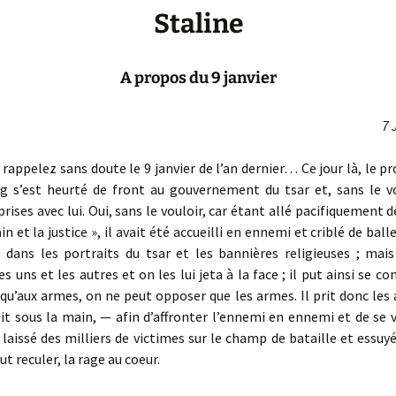
Staline
A propos du 9 janvier
7 
appelez sans doute le 9 janvier de l’an dernier… Ce jour là, le pr
g s’est heurté de front au gouvernement du tsar et, sans le vou
prises avec lui. Oui, sans le vouloir, car étant allé pacifiquement
in et la justice », il avait été accueilli en ennemi et criblé de balle
s dans les portraits du tsar et les bannières religieuses ; mai
s uns et les autres et on les lui jeta à la face ; il put ainsi se co
qu’aux armes, on ne peut opposer que les armes. Il prit donc les
ait sous la main, — afin d’affronter l’ennemi en ennemi et de se 
 laissé des milliers de victimes sur le champ de bataille et essuy
dut reculer, la rage au coeur.