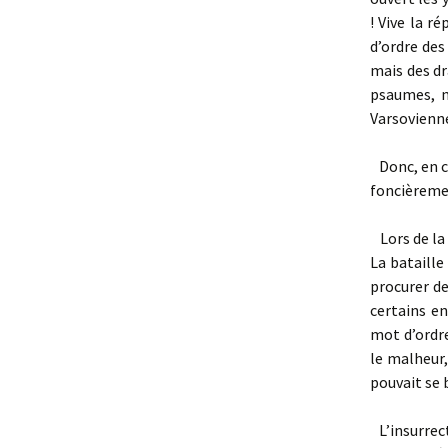
! Vive la r
d’ordre des 
mais des dr
psaumes, n
Varsovienne
Donc, en ce
foncièremen
Lors de la 
La bataill
procurer de
certains en
mot d’ordre
le malheur,
pouvait se 
L’insurrect