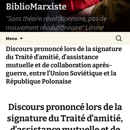
Aller
BiblioMarxiste
au
"Sans théorie révolutionnaire, pas de
contenu
mouvement révolutionnaire" Lénine
Recherc
Menu
Discours prononcé lors de la signature
du Traité d’amitié, d’assistance
mutuelle et de collaboration après-
guerre, entre l’Union Soviétique et la
République Polonaise
Discours prononcé lors de la
signature du Traité d’amitié,
d’assistance mutuelle et de