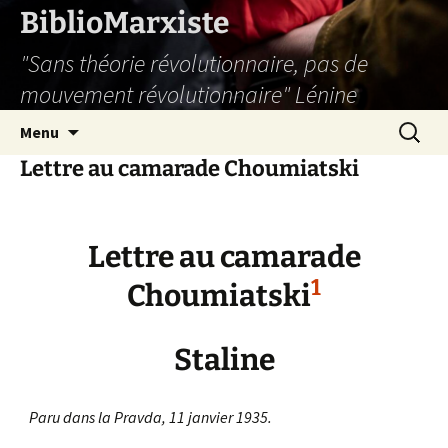
Aller
BiblioMarxiste
au
"Sans théorie révolutionnaire, pas de
contenu
mouvement révolutionnaire" Lénine
Recherc
Menu
Lettre au camarade Choumiatski
Lettre au camarade
1
Choumiatski
Staline
Paru dans la Pravda, 11 janvier 1935.