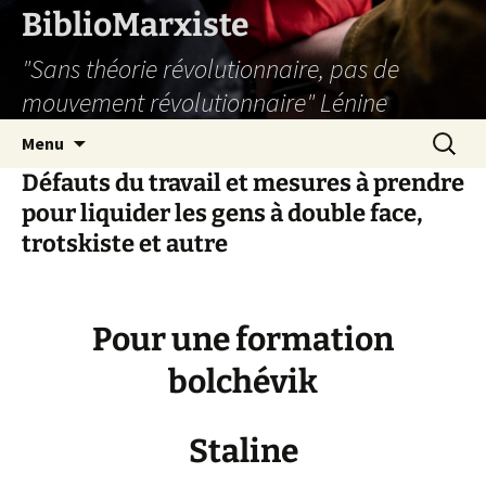
Aller
BiblioMarxiste
au
"Sans théorie révolutionnaire, pas de
contenu
mouvement révolutionnaire" Lénine
Recherc
Menu
Défauts du travail et mesures à prendre
pour liquider les gens à double face,
trotskiste et autre
Pour une formation
bolchévik
Staline