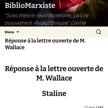
Aller
BiblioMarxiste
au
"Sans théorie révolutionnaire, pas de
contenu
mouvement révolutionnaire" Lénine
Recherc
Menu
Réponse à la lettre ouverte de M.
Wallace
Réponse à la lettre ouverte de
M. Wallace
Staline
17 mai 1948