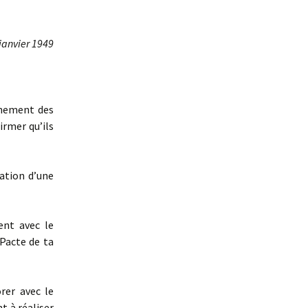
janvier 1949
rnement des
rmer qu’ils
ation d’une
ent avec le
Pacte de ta
rer avec le
t à réaliser