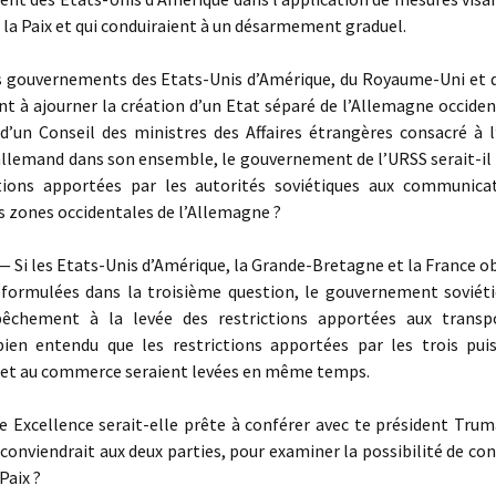
 la Paix et qui conduiraient à un désarmement graduel.
s gouvernements des Etats-Unis d’Amérique, du Royaume-Uni et d
t à ajourner la création d’un Etat séparé de l’Allemagne occiden
 d’un Conseil des ministres des Affaires étrangères consacré à 
llemand dans son ensemble, le gouvernement de l’URSS serait-il p
ctions apportées par les autorités soviétiques aux communica
es zones occidentales de l’Allemagne ?
Si les Etats-Unis d’Amérique, la Grande-Bretagne et la France o
 formulées dans la troisième question, le gouvernement soviéti
êchement à la levée des restrictions apportées aux transpo
bien entendu que les restrictions apportées par les trois pui
 et au commerce seraient levées en même temps.
 Excellence serait-elle prête à conférer avec te président Trum
 conviendrait aux deux parties, pour examiner la possibilité de con
Paix ?