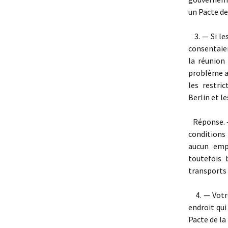
un Pacte de
3. — Si le
consentaien
la réunion
problème a
les restri
Berlin et l
Réponse. — 
conditions
aucun emp
toutefois 
transports
4. — Votre
endroit qui
Pacte de la 