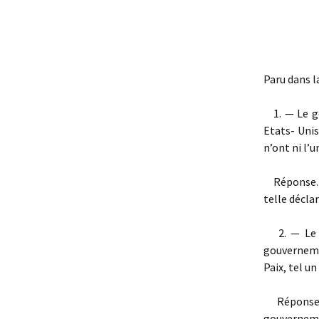
Paru dans l
1. — Le go
Etats- Uni
n’ont ni l’u
Réponse. —
telle décla
2. — Le go
gouverneme
Paix, tel u
Réponse. —
gouvernemen