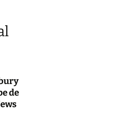
al
sbury
pe de
News