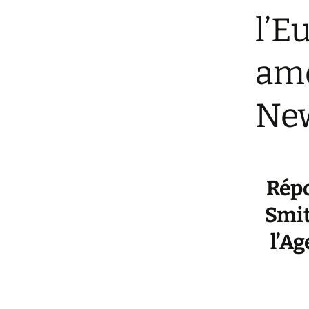
l’E
amé
New
Répo
Smit
l’A