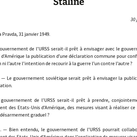
Staline
30 
a Pravda, 31 janvier 1949.
uvernement de l’URSS serait-il prêt à envisager avec le gouve
s d’Amérique la publication d’une déclaration commune pour confi
n ni l’autre l’intention de recourir à la guerre l’un contre l’autre ?
 Le gouvernement soviétique serait prêt à envisager la public
ration.
uvernement de l’URSS serait-il prêt à prendre, conjointem
nt des Etats-Unis d’Amérique, des mesures visant à réaliser ce 
n désarmement gradueI ?
 Bien entendu, le gouvernement de l’URSS pourrait collabo
t des Etats-Unis d’Amérique dans l’application de mesures visan