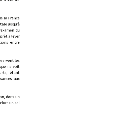
e la France
tale jusqu’à
l’examen du
rêt à lever
tions entre
bservent les
que ne voit
rts, étant
ssances aux
an, dans un
clure un tel