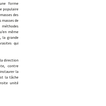
t une forme
ue populaire
s masses des
es masses de
es méthodes
 qu’en même
, la grande
rasites qui
la direction
te, contre
instaurer la
st la tâche
roite unité