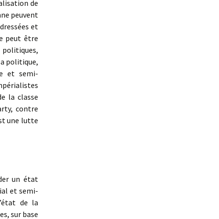
alisation de
enne peuvent
edressées et
e peut être
politiques,
a politique,
le et semi-
mpérialistes
de la classe
rty, contre
st une lutte
der un état
ial et semi-
’état de la
es, sur base