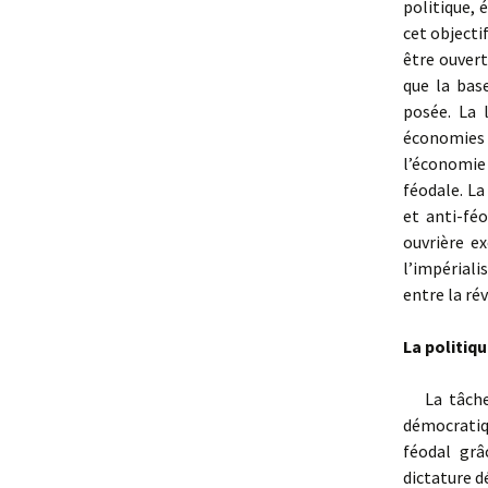
politique, 
cet objecti
être ouvert
que la bas
posée. La 
économies p
l’économie
féodale. La
et anti-féo
ouvrière e
l’impériali
entre la ré
La politiq
La tâche c
démocratiqu
féodal grâ
dictature d