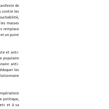
anifeste de
 contre les
ouchabilité,
e les masses
les remplace
l et un point
ste et anti-
e populaire
naire anti-
’éduquer les
lutionnaire
impérialiste
e politique,
 etc et à sa