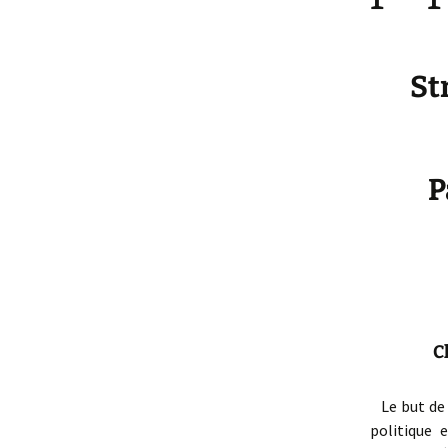
St
P
C
Le but de l
politique 