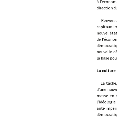
à l’économi
direction 
Renverser 
capitaux i
nouvel état
de l’économ
démocratiq
nouvelle d
la base pou
La culture
La tâche, 
d’une nouve
masse en d
l’idéologi
anti-impér
démocratiq