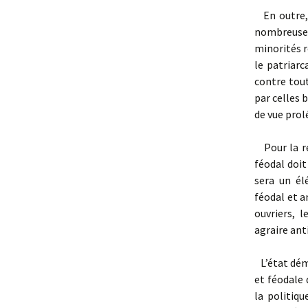
En outre, 
nombreuses
minorités r
le patriarc
contre tout
par celles b
de vue prol
Pour la réu
féodal doi
sera un él
féodal et a
ouvriers, 
agraire ant
L’état démo
et féodale 
la politiqu