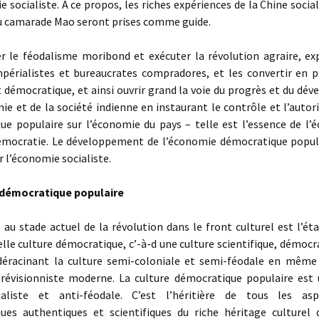
e socialiste. A ce propos, les riches expériences de la Chine social
du camarade Mao seront prises comme guide.
le féodalisme moribond et exécuter la révolution agraire, exp
mpérialistes et bureaucrates compradores, et les convertir en p
 démocratique, et ainsi ouvrir grand la voie du progrès et du d
ie et de la société indienne en instaurant le contrôle et l’autori
ue populaire sur l’économie du pays – telle est l’essence de l’
émocratie. Le développement de l’économie démocratique popul
r l’économie socialiste.
 démocratique populaire
au stade actuel de la révolution dans le front culturel est l’ét
lle culture démocratique, c’-à-d une culture scientifique, démocr
éracinant la culture semi-coloniale et semi-féodale en mêm
e révisionniste moderne. La culture démocratique populaire est 
ialiste et anti-féodale. C’est l’héritière de tous les asp
ues authentiques et scientifiques du riche héritage culturel