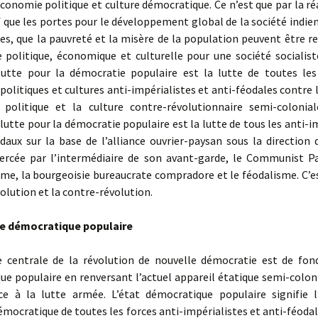
économie politique et culture démocratique. Ce n’est que par la ré
f que les portes pour le développement global de la société indi
es, que la pauvreté et la misère de la population peuvent être r
e politique, économique et culturelle pour une société socialist
lutte pour la démocratie populaire est la lutte de toutes les 
olitiques et cultures anti-impérialistes et anti-féodales contre l
 politique et la culture contre-révolutionnaire semi-colonia
 lutte pour la démocratie populaire est la lutte de tous les anti-i
daux sur la base de l’alliance ouvrier-paysan sous la direction 
xercée par l’intermédiaire de son avant-garde, le Communist Pa
sme, la bourgeoisie bureaucrate compradore et le féodalisme. C’e
volution et la contre-révolution.
ue démocratique populaire
entrale de la révolution de nouvelle démocratie est de fon
e populaire en renversant l’actuel appareil étatique semi-colon
ce à la lutte armée. L’état démocratique populaire signifie l
émocratique de toutes les forces anti-impérialistes et anti-féodal