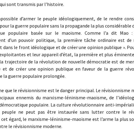
ui sont transmis par l’histoire.
ossible d’armer le peuple idéologiquement, de le rendre cons
 pour la guerre populaire sans la propagande la plus considérable d
que populaire basée sur le maoïsme. Comme l’a dit Mao :
nt d’un pouvoir politique, la première tâche ordinaire est de s
it dans le front idéologique et de créer une opinion publique ». Po
 exploitantes et leur appareil d’état, la première et plus éminent
la trajectoire de la révolution de nouvelle démocratie est de me
e et de créer une opinion publique en faveur de la guerre révo
de la guerre populaire prolongée.
 que le révisionnisme est le danger principal. Le révisionnisme
ncipaux ennemis du marxisme-léninisme-maoïsme, de l’idéolog
démocratique populaire. La culture révolutionnaire anti-impériali
 peuple ne peut pas être instaurée sans lutter contre le ré
 cet égard, le marxisme-léninisme-maoïsme est l’arme la plus sol
tre le révisionnisme moderne.