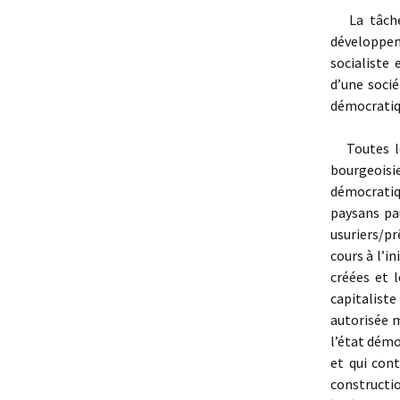
La tâche p
développem
socialiste
d’une socié
démocratiqu
Toutes les
bourgeoisi
démocratiqu
paysans pau
usuriers/p
cours à l’i
créées et 
capitaliste
autorisée m
l’état démo
et qui con
constructio