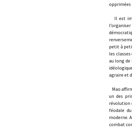
opprimées q
Il est imp
l’organiser
démocrati
renverseme
petit à pet
les classes
au long de 
idéologiqu
agraire et 
Mao affirme
un des pri
révolution 
féodale du
moderne. A
combat con