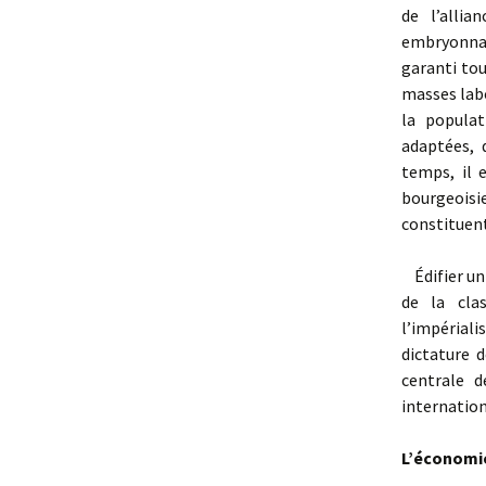
de l’allia
embryonnair
garanti tou
masses labo
la populat
adaptées, 
temps, il 
bourgeoisi
constituent
Édifier un 
de la cla
l’impériali
dictature 
centrale d
internation
L’économi