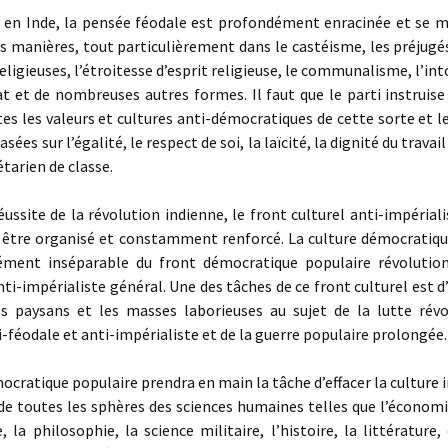
en Inde, la pensée féodale est profondément enracinée et se m
 manières, tout particulièrement dans le castéisme, les préjugés
eligieuses, l’étroitesse d’esprit religieuse, le communalisme, l’int
at et de nombreuses autres formes. Il faut que le parti instruis
es les valeurs et cultures anti-démocratiques de cette sorte et 
asées sur l’égalité, le respect de soi, la laïcité, la dignité du travai
étarien de classe.
ssite de la révolution indienne, le front culturel anti-impériali
t être organisé et constamment renforcé. La culture démocratiqu
ément inséparable du front démocratique populaire révolution
nti-impérialiste général. Une des tâches de ce front culturel est d
les paysans et les masses laborieuses au sujet de la lutte révo
i-féodale et anti-impérialiste et de la guerre populaire prolongée.
cratique populaire prendra en main la tâche d’effacer la culture 
de toutes les sphères des sciences humaines telles que l’économi
e, la philosophie, la science militaire, l’histoire, la littérature,