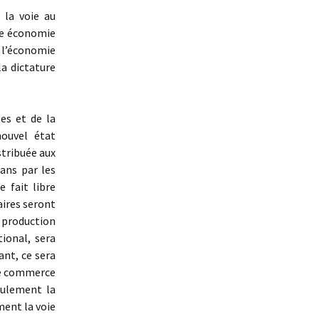
 la voie au
ne économie
 l’économie
la dictature
es et de la
nouvel état
stribuée aux
sans par les
 fait libre
aires seront
 production
tional, sera
ant, ce sera
 le commerce
eulement la
ment la voie