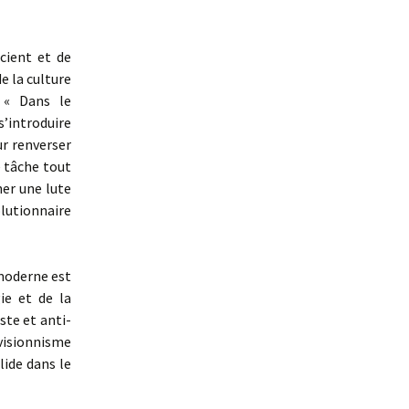
cient et de
e la culture
 « Dans le
’introduire
ur renverser
e tâche tout
ner une lute
lutionnaire
 moderne est
ie et de la
ste et anti-
visionnisme
ide dans le