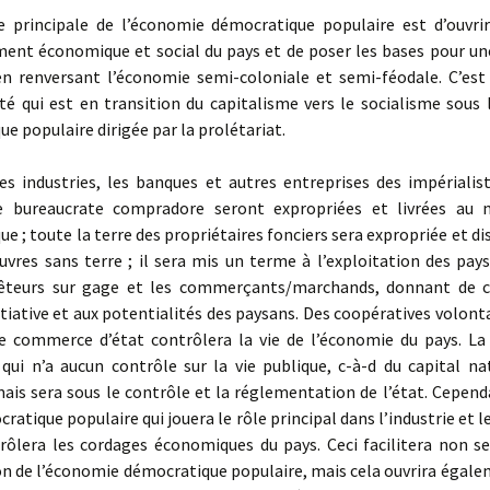
rincipale de l’économie démocratique populaire est d’ouvrir
ent économique et social du pays et de poser les bases pour u
 en renversant l’économie semi-coloniale et semi-féodale. C’est
té qui est en transition du capitalisme vers le socialisme sous 
e populaire dirigée par la prolétariat.
 industries, les banques et autres entreprises des impérialist
e bureaucrate compradore seront expropriées et livrées au 
e ; toute la terre des propriétaires fonciers sera expropriée et di
vres sans terre ; il sera mis un terme à l’exploitation des pay
rêteurs sur gage et les commerçants/marchands, donnant de ce
nitiative et aux potentialités des paysans. Des coopératives volont
le commerce d’état contrôlera la vie de l’économie du pays. La
 qui n’a aucun contrôle sur la vie publique, c-à-d du capital na
ais sera sous le contrôle et la réglementation de l’état. Cepend
cratique populaire qui jouera le rôle principal dans l’industrie et
trôlera les cordages économiques du pays. Ceci facilitera non s
n de l’économie démocratique populaire, mais cela ouvrira égale