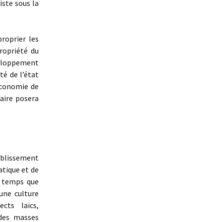
iste sous la
roprier les
ropriété du
éveloppement
té de l’état
économie de
aire posera
ablissement
atique et de
e temps que
une culture
ects laïcs,
 des masses