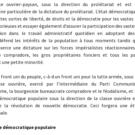
nce ouvrier-paysan, sous la direction du prolétariat et es
e particulière de la dictature du prolétariat. L’état démocratiq
tes sortes de liberté, de droits et la démocratie pour les vaste
rieuses et essayer également d’assurer la participation des vast
ion dans le travail administratif quotidien en adoptant d
défend les intérêts de la population à tous moments tandis
exerce une dictature sur les forces impérialistes réactionnaires
e compradore, les gros propriétaires fonciers et tous les pa
 une petite minorité.
front uni du peuple, c-à-d un front uni pour la lutte armée, sous 
sse ouvrière, exercé par l’intermédiaire du Parti Communis
sme, la bourgeoisie bureaucrate compradore et le féodalisme, et 
démocratique populaire sous la direction de la classe ouvrière e
e la révolution de nouvelle démocratie. Ceci forgera une ét
ale.
e démocratique populaire