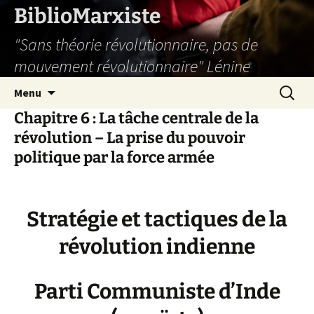
Aller
BiblioMarxiste
au
"Sans théorie révolutionnaire, pas de
contenu
mouvement révolutionnaire" Lénine
Recherc
Menu
Chapitre 6 : La tâche centrale de la
révolution – La prise du pouvoir
politique par la force armée
Stratégie et tactiques de la
révolution indienne
Parti Communiste d’Inde