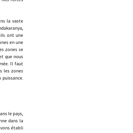
ns la vaste
dakaranya,
ils ont une
ones en une
es zones se
 et que nous
mée. Il faut
s les zones
n puissance.
ans le pays,
nne dans la
avons établi