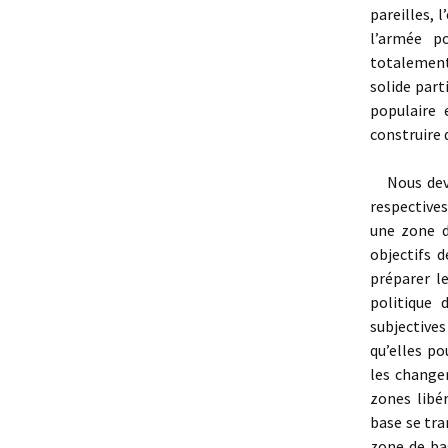
pareilles, 
l’armée p
totalement 
solide part
populaire 
construire 
Nous devon
respectives
une zone d
objectifs 
préparer l
politique 
subjective
qu’elles p
les change
zones libé
base se tra
zone de bas