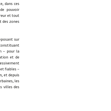
te, dans ces
de pouvoir
reur et tout
t des zones
eposant sur
constituant
on – pour la
ation et de
ressivement
t fiables –
n, et depuis
rbaines, les
s villes des