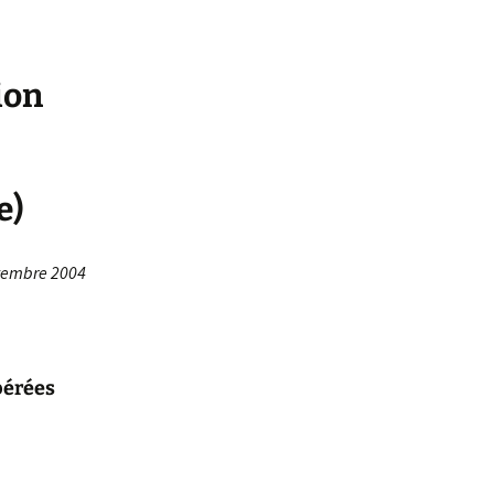
ion
e)
tembre 2004
bérées