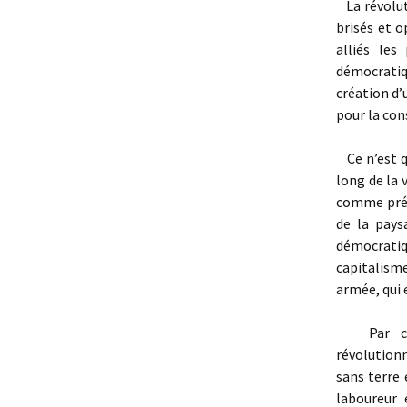
La révoluti
brisés et 
alliés les
démocratiq
création d’
pour la con
Ce n’est qu
long de la 
comme prése
de la pays
démocrati
capitalisme
armée, qui 
Par cons
révolution
sans terre 
laboureur 