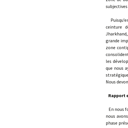
subjectives
Puisqu’en 
ceinture 
Jharkhand,
grande imp
zone conti
consolident
les dévelop
que nous a
stratégique
Nous devons
Rapport en
En nous fon
nous avons
phase prése