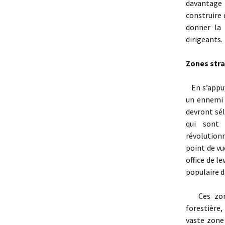
davantage 
construire 
donner la 
dirigeants.
Zones stra
En s’appuya
un ennemi 
devront sél
qui sont 
révolution
point de vu
office de l
populaire d
Ces zone 
forestière
vaste zone 