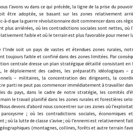
l’avons vu dans ce qui précède, la ligne de la prise du pouvoir
oit être adoptée, se basant sur les zones relativement arri
-à-d que la guerre révolutionnaire doit commencer dans ces régi
t plus arriérées, où les contradictions sociales sont nettes, où l
relativement faible et où le terrain est plus favorable pour mener la
’Inde soit un pays de vastes et étendues zones rurales, notr
t toujours faible et confiné dans des zones limitées. Par conséqu
ction centrale dresse un plan stratégique détaillé consistant en 
, le déploiement des cadres, les préparatifs idéologiques – p
onnels – militaires, la concentration des dirigeants, la coordin
e parti ne peut pas commencer immédiatement à travailler dans
les du pays, dans le cadre de notre stratégie, les comités d’é
main le travail planifié dans les zones rurales et forestières selo
 Nous devons d’abord nous concentrer sur ces zones où l’exploita
paroxysme ; où les contradictions sociales, économiques et
nt ; où la lutte de classe s’avive ; où l’ennemi est relativement fai
géographiques (montagnes, collines, forêts et autre terrain fav