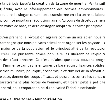
e la période jusqu’à la création de la zone de guérilla. Par la sui
guérilla, avec le développement des formes embryonnaires 
opulaire, le slogan central sera transformé en « La terre au labou
 au comité populaire révolutionnaire ». Au cours du développemen
 en zones de base, ce dernier slogan adoptera la forme principale.
u’en prenant la révolution agraire comme un axe et en nous r
campagne que nous pouvons stimuler et organiser les paysans – 
 majorité de la population et le principal allié de la révoluti
t créer une puissante armée populaire les libérant de l’exploit
on des réactionnaires. Ce n’est qu’ainsi que nous pouvons prog
r l’immense campagne en zones de base autosuffisantes, solides e
stion militaire, politique, économique et culturel de la révolutio
e base, donner des coups efficaces et puissants contre les zones u
rativement plus fortes de l’ennemi, et libérer petit à petit le
ennemi, nous emparant ainsi du pouvoir à l’échelle nationale.
ase – autres zones – leur corrélation