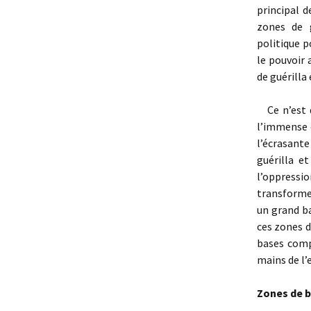
principal d
zones de 
politique p
le pouvoir
de guérilla
Ce n’est q
l’immense 
l’écrasante
guérilla e
l’oppressi
transforme
un grand ba
ces zones d
bases compa
mains de l’
Zones de b