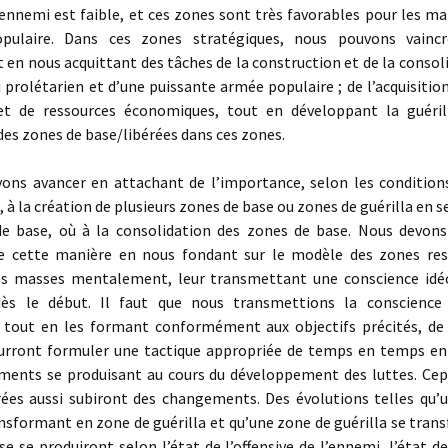
l’ennemi est faible, et ces zones sont très favorables pour les 
opulaire. Dans ces zones stratégiques, nous pouvons vaincr
en nous acquittant des tâches de la construction et de la consol
i prolétarien et d’une puissante armée populaire ; de l’acquisitio
et de ressources économiques, tout en développant la guéril
des zones de base/libérées dans ces zones.
s avancer en attachant de l’importance, selon les condition
, à la création de plusieurs zones de base ou zones de guérilla en s
e base, où à la consolidation des zones de base. Nous devons 
de cette manière en nous fondant sur le modèle des zones res
es masses mentalement, leur transmettant une conscience idé
dès le début. Il faut que nous transmettions la conscience
s tout en les formant conformément aux objectifs précités, de 
ourront formuler une tactique appropriée de temps en temps en 
ments se produisant au cours du développement des luttes. Cep
rées aussi subiront des changements. Des évolutions telles qu’
nsformant en zone de guérilla et qu’une zone de guérilla se tra
e se produiront selon l’état de l’offensive de l’ennemi, l’état d