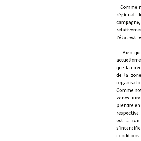
Comme nous 
régional d
campagne, c
relativemen
l’état est 
Bien que l
actuellemen
que la dire
de la zone
organisati
Comme notr
zones rura
prendre en 
respective.
est à son 
s’intensifie
conditions 