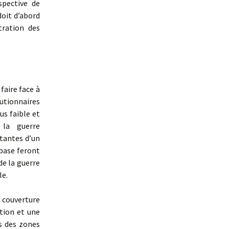
spective de
doit d’abord
tration des
faire face à
utionnaires
us faible et
 la guerre
tantes d’un
 base feront
de la guerre
le.
couverture
tion et une
ns des zones