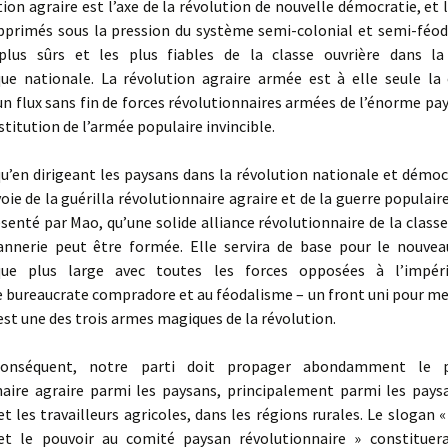
on agraire est l’axe de la révolution de nouvelle démocratie, et 
opprimés sous la pression du système semi-colonial et semi-féoda
 plus sûrs et les plus fiables de la classe ouvrière dans la
ue nationale. La révolution agraire armée est à elle seule la 
un flux sans fin de forces révolutionnaires armées de l’énorme pa
stitution de l’armée populaire invincible.
’en dirigeant les paysans dans la révolution nationale et démoc
voie de la guérilla révolutionnaire agraire et de la guerre populai
nté par Mao, qu’une solide alliance révolutionnaire de la classe
annerie peut être formée. Elle servira de base pour le nouvea
que plus large avec toutes les forces opposées à l’impéri
 bureaucrate compradore et au féodalisme – un front uni pour me
est une des trois armes magiques de la révolution.
équent, notre parti doit propager abondamment le 
naire agraire parmi les paysans, principalement parmi les pays
et les travailleurs agricoles, dans les régions rurales. Le slogan «
et le pouvoir au comité paysan révolutionnaire » constituer