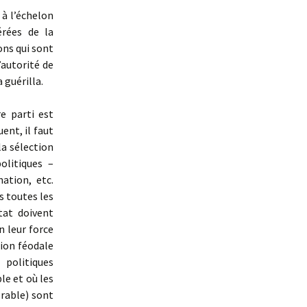
 à l’échelon
érées de la
ons qui sont
’autorité de
 guérilla.
e parti est
ent, il faut
la sélection
olitiques –
ation, etc.
 toutes les
tat doivent
n leur force
tion féodale
 politiques
ble et où les
orable) sont