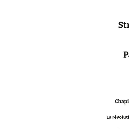
St
P
Chapi
La révolut