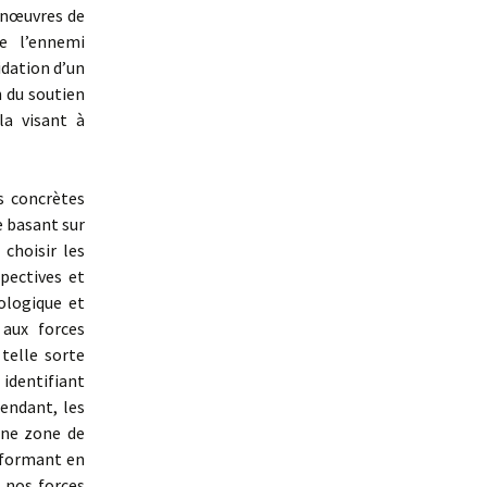
manœuvres de
e l’ennemi
idation d’un
n du soutien
la visant à
s concrètes
e basant sur
choisir les
pectives et
ologique et
 aux forces
telle sorte
identifiant
endant, les
une zone de
nsformant en
e nos forces