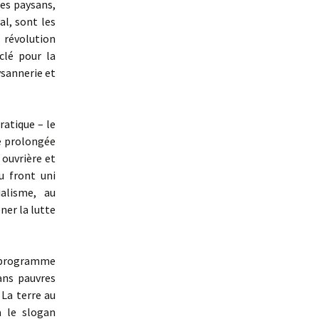
les paysans,
l, sont les
 révolution
clé pour la
ysannerie et
ratique – le
re prolongée
 ouvrière et
u front uni
alisme, au
ner la lutte
programme
ans pauvres
 La terre au
a le slogan