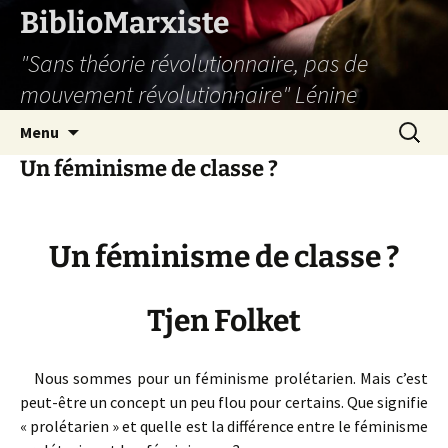
Aller
BiblioMarxiste
au
"Sans théorie révolutionnaire, pas de
contenu
mouvement révolutionnaire" Lénine
Recherc
Menu
Un féminisme de classe ?
Un féminisme de classe ?
Tjen Folket
Nous sommes pour un féminisme prolétarien. Mais c’est
peut-être un concept un peu flou pour certains. Que signifie
« prolétarien » et quelle est la différence entre le féminisme