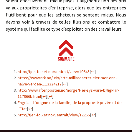
soient effectivement mieux payés. L’augmentation des prix
va aux propriétaires d’entreprise, alors que les entreprises
l’utilisent pour que les acheteurs se sentent mieux. Nous
devons voir à travers de telles illusions et combattre le
système qui facilite ce type d’exploitation des travailleurs.
http://tjen-folket.no/sentralt/view/10645
[
↩
]
https://www.nrk.no/urix/atte-milliardaerer-eier-mer-enn-
halve-verden-1.13324217
[
↩
]
http://www.aftenposten.no/norge/Her-sys-vare-billigklar-
117966b.html
[
↩
]
[
↩
]
Engels – L’origine de la famille, de la propriété privée et de
l’État
[
↩
]
http://tjen-folket.no/Sentralt/view/12255
[
↩
]