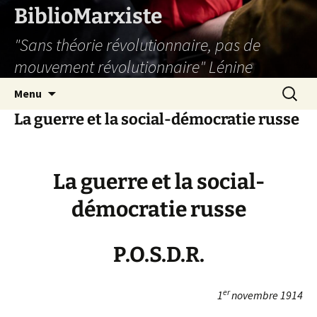
Aller
BiblioMarxiste
au
"Sans théorie révolutionnaire, pas de
contenu
mouvement révolutionnaire" Lénine
Recherc
Menu
La guerre et la social-démocratie russe
La guerre et la social-
démocratie russe
P.O.S.D.R.
er
1
novembre 1914