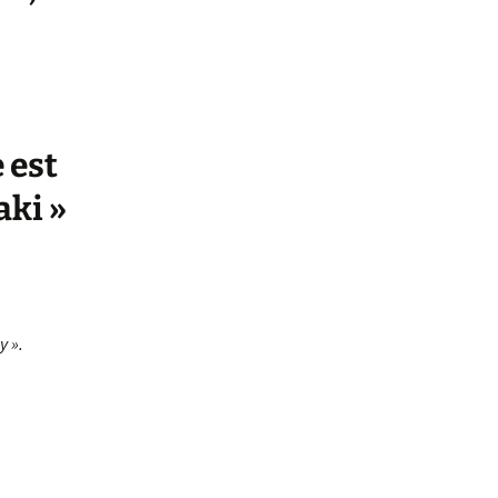
 est
aki »
y ».