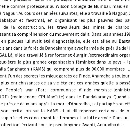
nelle comme professeur au Wilson College de Mumbai, mais en 1
Nagpur. Au cours des années suivantes, elle a travaillé à Nagpur,
Jabalpur et Yavatmal, en organisant les plus pauvres des pa
rs de la construction, les travailleurs des mines de char
ssant sa compréhension du mouvement dalit. Dans les années 19
 en plaques lui avait été diagnostiquée, elle est allée au Bast
is ans dans la forêt de Dandakaranya avec l’armée de guérilla de l
A). Là, elle a travaillé à renforcer et élargir l’extraordinaire orga
ut-être la plus grande organisation féministe dans le pays – la
hila Sanghatan (KAMS) qui comprend plus de 90.000 membres. 
t l’un des secrets les mieux gardés de l’Inde. Anuradha a toujours
plus enrichissantes de sa vie étaient ces années qu’elle a pass
de People’s war (Parti communiste d’Inde marxiste-léninis
NDT) (maintenant CPI-Maoïste) dans le Dandakaranya. Quand je
e près de deux ans après la mort d’Anuradha, j’ai partagé son ef
 son excitation sur la KAMS et ai dû repenser certaines de 
superficielles concernant les femmes et la lutte armée. Dans un 
collection, écrivant sous le pseudonyme d’Avanti, Anuradha dit :