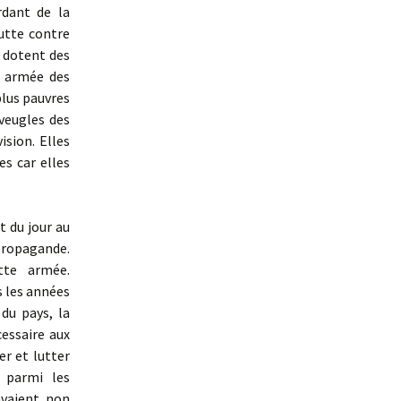
rdant de la
lutte contre
e dotent des
e armée des
plus pauvres
aveugles des
ision. Elles
es car elles
 du jour au
propagande.
tte armée.
s les années
du pays, la
cessaire aux
er et lutter
 parmi les
avaient non