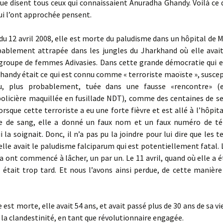
que disent tous ceux qui connaissaient Anuradha Ghandy. Voilà ce
ui l’ont approchée pensent.
du 12 avril 2008, elle est morte du paludisme dans un hôpital de 
obablement attrapée dans les jungles du Jharkhand où elle avai
 groupe de femmes Adivasies. Dans cette grande démocratie qui es
andy était ce qui est connu comme « terroriste maoïste », suscep
ou, plus probablement, tuée dans une fausse «rencontre» (e
policière maquillée en fusillade NDT), comme des centaines de se
Lorsque cette terroriste a eu une forte fièvre et est allé à l’hôpita
e de sang, elle a donné un faux nom et un faux numéro de t
 la soignait. Donc, il n’a pas pu la joindre pour lui dire que les t
lle avait le paludisme falciparum qui est potentiellement fatal.
 ont commencé à lâcher, un par un. Le 11 avril, quand où elle a 
il était trop tard. Et nous l’avons ainsi perdue, de cette manière
 est morte, elle avait 54 ans, et avait passé plus de 30 ans de sa vi
 la clandestinité, en tant que révolutionnaire engagée.