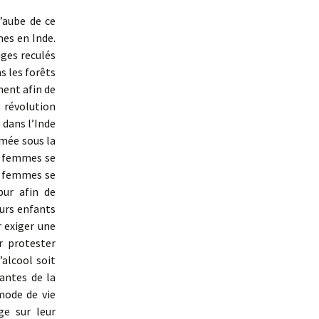
’aube de ce
mes en Inde.
ages reculés
s les forêts
ment afin de
 révolution
dans l’Inde
imée sous la
de femmes se
es femmes se
pur afin de
urs enfants
r exiger une
r protester
’alcool soit
antes de la
mode de vie
ge sur leur