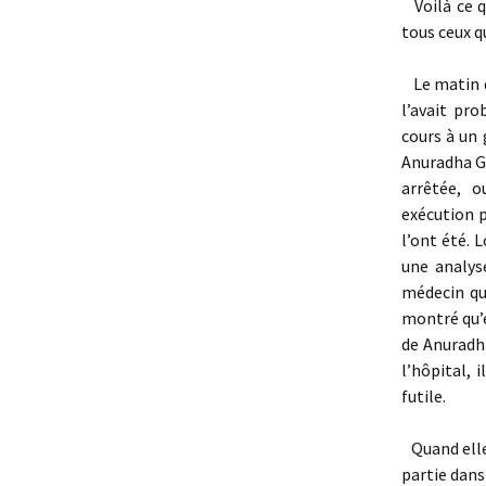
Voilà ce 
tous ceux q
Le matin 
l’avait pr
cours à un
Anuradha Gh
arrêtée, 
exécution 
l’ont été. 
une analys
médecin qui
montré qu’e
de Anuradha
l’hôpital, 
futile.
Quand elle
partie dans