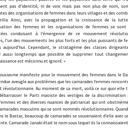
ent pas d’identité, ni de voix mais pas non plus de nom, so
ntes des organisations de femmes dans leurs villages et des com
rilla. Ainsi, avec la propagation et la croissance de la lutt
sation des femmes et les organisations de femmes se sont
rcées conduisant à l’émergence de ce mouvement révolutio
, l’un des mouvements les plus forts et les plus puissants de 
s aujourd’hui. Cependant, le stratagème des classes dirigeant
r aussi longtemps que possible de supprimer tout changeme
aissance est méconnu et ignoré. »
ousiasme manifeste pour le mouvement des femmes dans le D
 rendue aveugle aux problèmes que les camarades femmes rencontr
révolutionnaire. Au moment de sa mort, voilà ce sur quoi elle tr
barrasser le Parti maoïste des vestiges de la discrimination 
 femmes et des diverses nuances de patriarcat qui ont obstinéme
camarades masculins qui se sont nommés révolutionnaires. Quand j
s le Bastar, beaucoup de camarades se souvenaient d’elle avec u
nte. Camarade Janaki était le nom sous lequel ils la connaissaient.