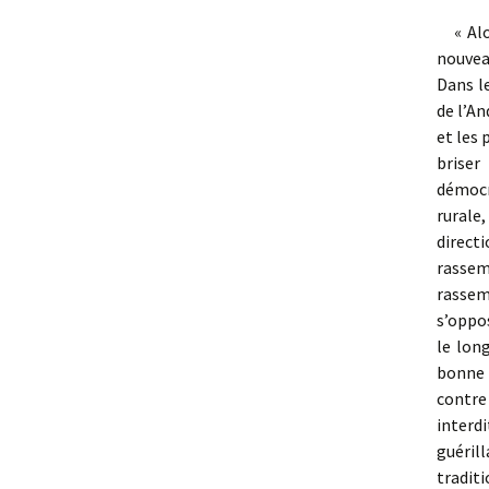
« Al
nouvea
Dans le
de l’An
et les
briser
démocr
rurale
direct
rassem
rassem
s’oppo
le long
bonne 
contre 
interd
guéril
tradit