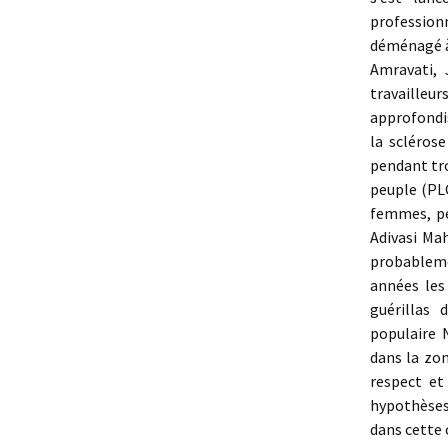
profession
déménagé à 
Amravati, 
travailleu
approfondi
la sclérose
pendant tro
peuple (PLG
femmes, pe
Adivasi Ma
probablemen
années les 
guérillas 
populaire 
dans la zon
respect et
hypothèses 
dans cette 