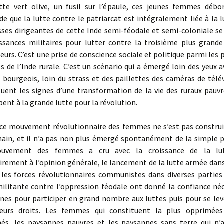
tte vert olive, un fusil sur l’épaule, ces jeunes femmes débo
de que la lutte contre le patriarcat est intégralement liée à la 
asses dirigeantes de cette Inde semi-féodale et semi-coloniale s
ssances militaires pour lutter contre la troisième plus grand
eurs. C’est une prise de conscience sociale et politique parmi les 
 de l’Inde rurale. C’est un scénario qui a émergé loin des yeux 
 bourgeois, loin du strass et des paillettes des caméras de télév
tuent les signes d’une transformation de la vie des ruraux pauvr
pent à la grande lutte pour la révolution.
 ce mouvement révolutionnaire des femmes ne s’est pas construit
ain, et il n’a pas non plus émergé spontanément de la simple 
uvement des femmes a cru avec la croissance de la lu
irement à l’opinion générale, le lancement de la lutte armée dan
 les forces révolutionnaires communistes dans diverses parties 
militante contre l’oppression féodale ont donné la confiance né
nes pour participer en grand nombre aux luttes puis pour se lev
eurs droits. Les femmes qui constituent la plus opprimées
és, les paysannes pauvres et les paysannes sans terre qui n’