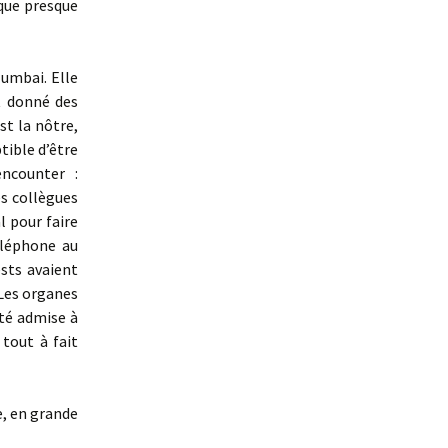
 que presque
Mumbai. Elle
t donné des
t la nôtre,
tible d’être
ncounter :
s collègues
l pour faire
éléphone au
ests avaient
 Les organes
été admise à
 tout à fait
e, en grande