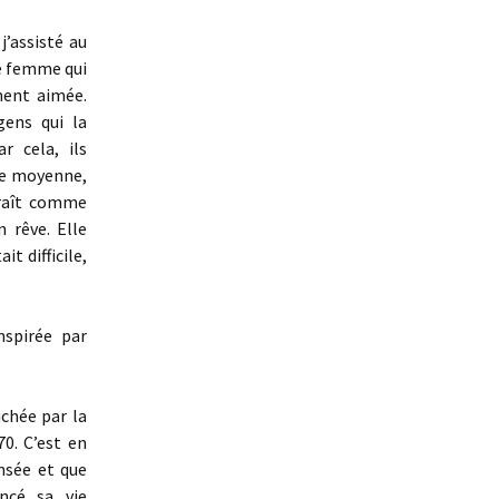
’assisté au
ne femme qui
ment aimée.
gens qui la
r cela, ils
sse moyenne,
araît comme
 rêve. Elle
it difficile,
nspirée par
chée par la
0. C’est en
ensée et que
ncé sa vie