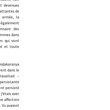
nt devenues
battantes de
e armée, la
 également
nnaire des
femmes dans
es qui vont
nt et toute
andakaranya
ent dans le
availlait –
persistante
nt persisté
’étais avec
ne affection
 Ils avaient