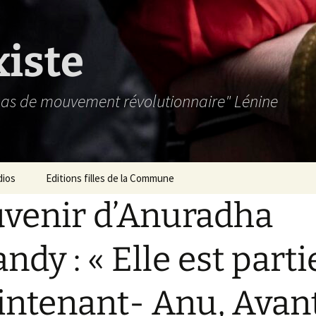
xiste
 pas de mouvement révolutionnaire" Lénine
dios
Editions filles de la Commune
venir d’Anuradha
ndy : « Elle est parti
ntenant- Anu, Avant