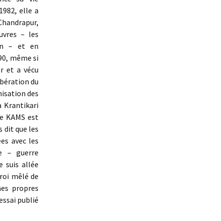
982, elle a
 Chandrapur,
uvres – les
bon – et en
90, même si
ar et a vécu
ibération du
nisation des
 Krantikari
Le KAMS est
 dit que les
ées avec les
te – guerre
 suis allée
froi mêlé de
mes propres
essai publié