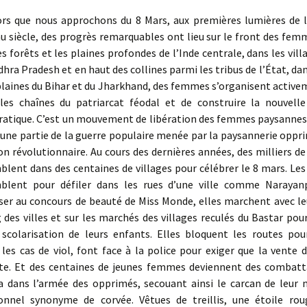
ors que nous approchons du 8 Mars, aux premières lumières de l
u siècle, des progrès remarquables ont lieu sur le front des fem
s forêts et les plaines profondes de l’Inde centrale, dans les vill
dhra Pradesh et en haut des collines parmi les tribus de l’État, dan
 plaines du Bihar et du Jharkhand, des femmes s’organisent active
 les chaînes du patriarcat féodal et de construire la nouvelle
atique. C’est un mouvement de libération des femmes paysannes 
, une partie de la guerre populaire menée par la paysannerie oppr
ion révolutionnaire. Au cours des dernières années, des milliers 
blent dans des centaines de villages pour célébrer le 8 mars. L
blent pour défiler dans les rues d’une ville comme Narayan
ser au concours de beauté de Miss Monde, elles marchent avec le
 des villes et sur les marchés des villages reculés du Bastar pou
scolarisation de leurs enfants. Elles bloquent les routes pou
les cas de viol, font face à la police pour exiger que la vente d
ite. Et des centaines de jeunes femmes deviennent des combatt
la dans l’armée des opprimés, secouant ainsi le carcan de leur 
ionnel synonyme de corvée. Vêtues de treillis, une étoile rou