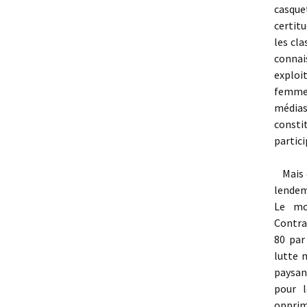
casque
certitu
les cl
connai
exploit
femmes
médias
consti
partici
Mais
lendem
Le mo
Contra
80 par
lutte 
paysan
pour l
opprim