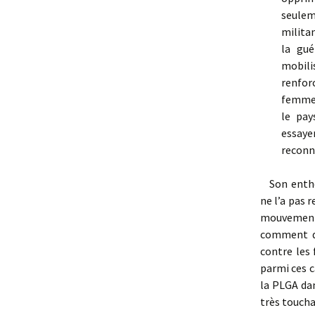
seulem
milita
la gué
mobili
renfo
femmes
le pay
essaye
reconn
Son enth
ne l’a pas
mouvement 
comment dé
contre les
parmi ces 
la PLGA dan
très toucha