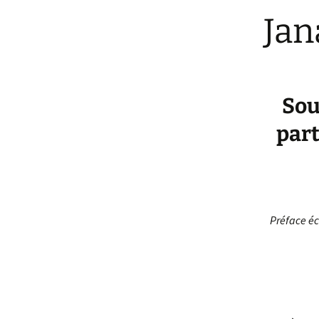
Jan
Sou
part
Préface écr