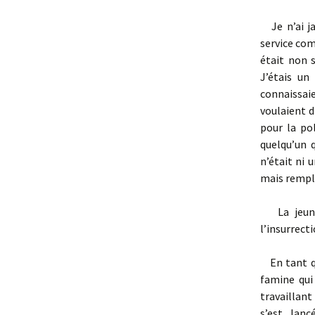
Je n’ai 
service com
était non 
J’étais un
connaissai
voulaient d
pour la po
quelqu’un 
n’était ni u
mais rempl
La jeu
l’insurrect
En tant 
famine qui
travaillant
s’est lan