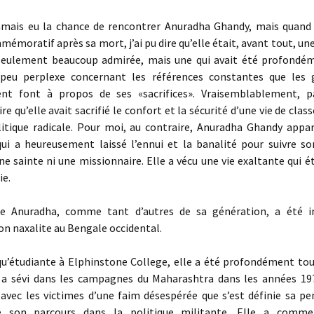
jamais eu la chance de rencontrer Anuradha Ghandy, mais quand j
mémoratif après sa mort, j’ai pu dire qu’elle était, avant tout, u
seulement beaucoup admirée, mais une qui avait été profondé
 peu perplexe concernant les références constantes que les 
ent font à propos de ses «sacrifices». Vraisemblablement, pa
ire qu’elle avait sacrifié le confort et la sécurité d’une vie de cla
litique radicale. Pour moi, au contraire, Anuradha Ghandy app
qui a heureusement laissé l’ennui et la banalité pour suivre son
ne sainte ni une missionnaire. Elle a vécu une vie exaltante qui éta
ie.
ne Anuradha, comme tant d’autres de sa génération, a été i
ion naxalite au Bengale occidental.
qu’étudiante à Elphinstone College, elle a été profondément tou
 a sévi dans les campagnes du Maharashtra dans les années 197
 avec les victimes d’une faim désespérée que s’est définie sa p
cé son parcours dans la politique militante. Elle a comme