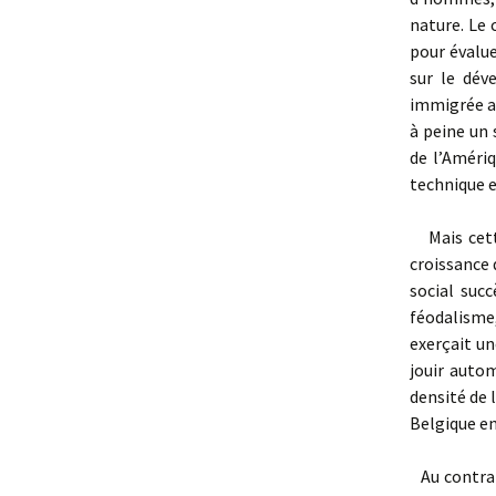
nature. Le 
pour évalue
sur le déve
immigrée au
à peine un 
de l’Améri
technique e
Mais cette
croissance 
social suc
féodalisme
exerçait un
jouir auto
densité de 
Belgique en
Au contra