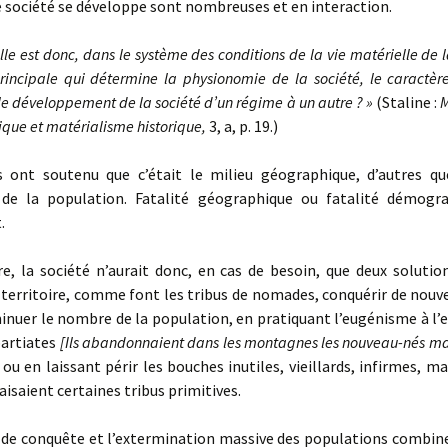
 société se développe sont nombreuses et en interaction.
lle est donc, dans le système des conditions de la vie matérielle de l
principale qui détermine la physionomie de la société, le caractè
 le développement de la société d’un régime à un autre ? »
(Staline :
M
ique et matérialisme historique,
3, a, p. 19.)
nt soutenu que c’était le milieu géographique, d’autres que
 de la population. Fatalité géographique ou fatalité démogr
.
, la société n’aurait donc, en cas de besoin, que deux solution
territoire, comme font les tribus de nomades, conquérir de nouve
inuer le nombre de la population, en pratiquant l’eugénisme à l
partiates
[
Ils abandonnaient dans les montagnes les nouveau-nés m
, ou en laissant périr les bouches inutiles, vieillards, infirmes, ma
isaient certaines tribus primitives.
de conquête et l’extermination massive des populations combine