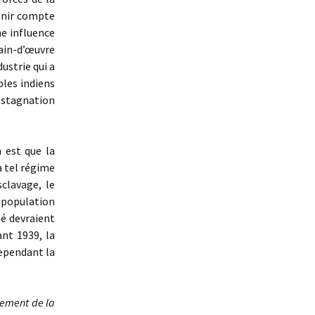
tenir compte
ne influence
main-d’œuvre
ustrie qui a
ples indiens
 stagnation
 est que la
à tel régime
clavage, le
 population
té devraient
nt 1939, la
cependant la
vement de la