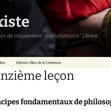
xiste
 pas de mouvement révolutionnaire" Lénine
dios
Editions filles de la Commune
nzième leçon
ncipes fondamentaux de philoso