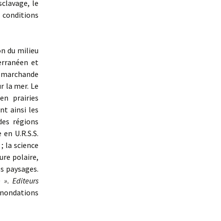
sclavage, le
 conditions
on du milieu
erranéen et
 marchande
r la mer. Le
en prairies
nt ainsi les
des régions
en U.R.S.S.
; la science
ure polaire,
es paysages.
 ». Editeurs
inondations