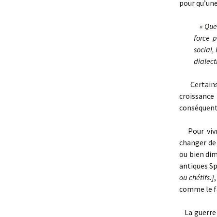
pour qu’une
« Que
force 
social,
dialect
Certains o
croissance
conséquent
Pour vivre
changer de 
ou bien dim
antiques S
ou chétifs.
]
comme le fa
La guerre 