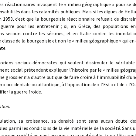
s réactionnaires invoquent le « milieu géographique » pour se d
nsabilités dans les calamités publiques. Mais si les digues de Holl
1953, c’est que la bourgeoisie réactionnaire refusait de distrai
guerre pour les entretenir ; si, en Grèce, des populations en
ns secours contre les séismes, et en Italie contre les inondatio
e classe de la bourgeoisie et non le « milieu géographique » qui en 
te.
iens sociaux-démocrates qui veulent dissimuler le véritabl
nt social prétendent expliquer l’histoire par le « milieu géogra
e grossier n’a d’autre but que de faire croire à l’immuabilité d’un
on » occidentale ou atlantique, à l’opposition de « l’Est » et de « l’O
ifier la guerre froide.
ation.
tion, sa croissance, sa densité sont sans aucun doute de
les parmi les conditions de la vie matérielle de la société. San
ucune société ne peut assurer sa vie matérielle, tenir tête aux 