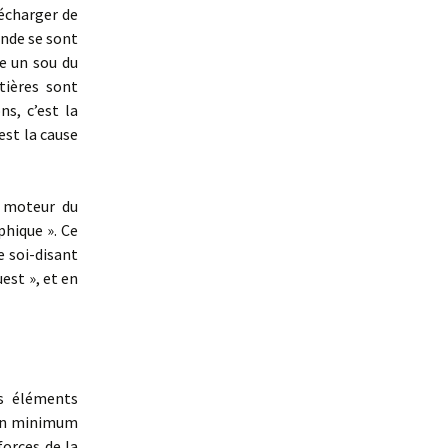
écharger de
ande se sont
re un sou du
tières sont
ns, c’est la
est la cause
e moteur du
phique ». Ce
e soi-disant
uest », et en
s éléments
s un minimum
forces de la