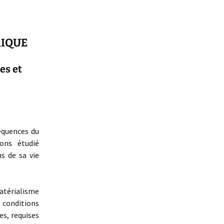
RIQUE
es et
équences du
vons étudié
s de sa vie
atérialisme
s conditions
s, requises