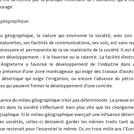
 usage.
u géographique.
géographique, la nature qui environne la société, avec son 
naturelles, ses facilités de communications, ses sols, est sans n
écessaire et permanente de la vie matérielle de la société. Il est é
son développement : il le favorise ou le ralentit. La facilité d’extr
 Angleterre a favorisé le développement de l’industrie dans 
la présence d’une zone marécageuse qui exige des travaux d’assè
 désertique qui exige l’irrigation, ou encore l’absence du pétro
es qui peuvent freiner le développement d’une contrée.
uence du milieu géographique n’est pas
déterminante.
La preuve en
s dans la société s’effectuent bien plus vite que les changeme
raphique. Si le milieu géographique exerçait une influence déte
des sociétés, celles-ci devraient garder les mêmes traits tant q
e resterait pour l’essentiel le même. Or, en trois mille ans l’Eu