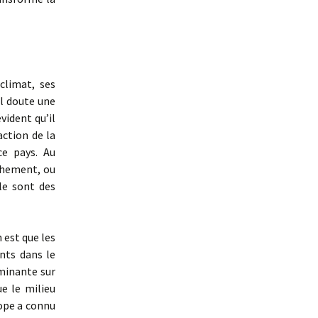
climat, ses
ul doute une
vident qu’il
action de la
ce pays. Au
chement, ou
le sont des
 est que les
nts dans le
rminante sur
ue le milieu
rope a connu