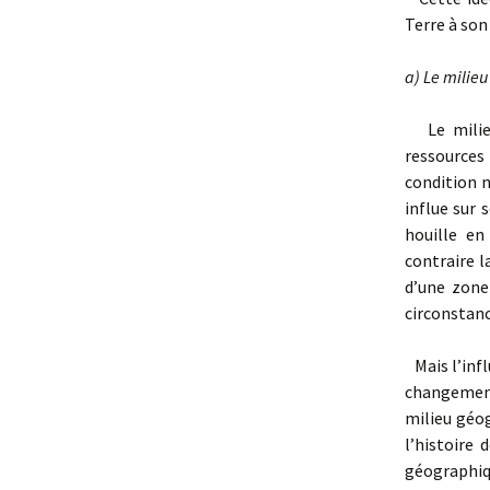
Terre à son
a)
Le milie
Le milieu 
ressources 
condition n
influe sur 
houille en
contraire 
d’une zone
circonstanc
Mais l’infl
changement
milieu géog
l’histoire 
géographiqu