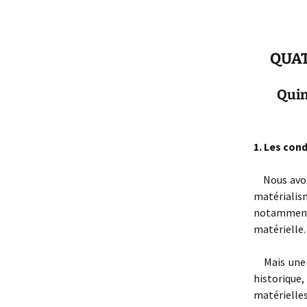
QUAT
Quin
1. Les cond
Nous avons
matérialis
notamment 
matérielle.
Mais une q
historique,
matérielle