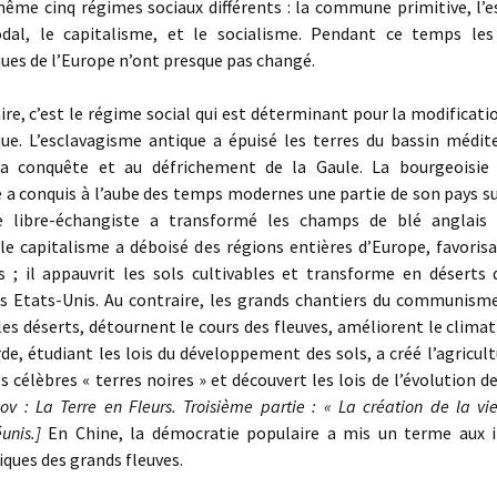
ême cinq régimes sociaux différents : la commune primitive, l’e
dal, le capitalisme, et le socialisme. Pendant ce temps les
ues de l’Europe n’ont presque pas changé.
e, c’est le régime social qui est déterminant pour la modificati
ue. L’esclavagisme antique a épuisé les terres du bassin médit
la conquête et au défrichement de la Gaule. La bourgeoisie
 a conquis à l’aube des temps modernes une partie de son pays su
e libre-échangiste a transformé les champs de blé anglais 
 le capitalisme a déboisé des régions entières d’Europe, favorisa
s ; il appauvrit les sols cultivables et transforme en déserts 
es Etats-Unis. Au contraire, les grands chantiers du communisme 
 les déserts, détournent le cours des fleuves, améliorent le climat 
de, étudiant les lois du développement des sols, a créé l’agricult
s célèbres « terres noires » et découvert les lois de l’évolution d
ov : La Terre en Fleurs. Troisième partie : « La création de la vie
unis.
]
En Chine, la démocratie populaire a mis un terme aux 
ques des grands fleuves.