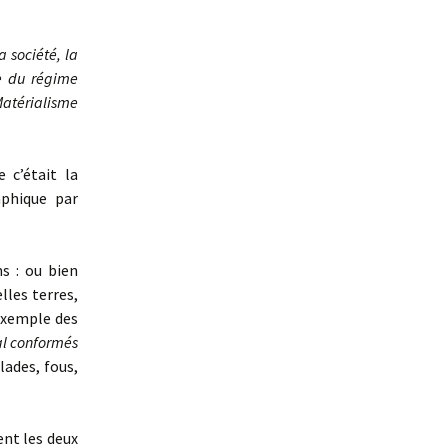
a société, la
re du régime
atérialisme
 c’était la
aphique par
s : ou bien
lles terres,
’exemple des
al conformés
lades, fous,
nt les deux