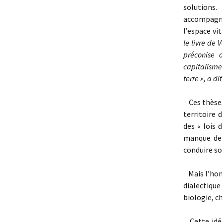
solutions
accompagna
l’espace vi
le livre de 
préconise 
capitalisme 
terre », a di
Ces thèses
territoire 
des « lois 
manque de 
conduire so
Mais l’homm
dialectique 
biologie, c
Cette idée