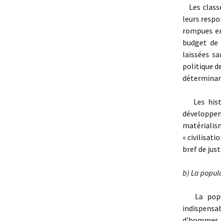
Les classe
leurs respo
rompues en 
budget de 
laissées sa
politique d
déterminan
Les histor
développeme
matérialism
« civilisati
bref de just
b) La popul
La popula
indispensab
d’hommes, a