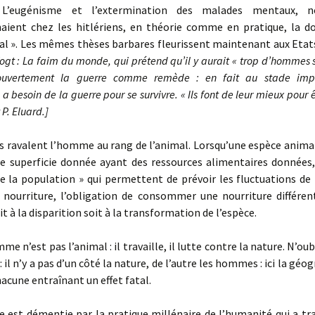
. L’eugénisme et l’extermination des malades mentaux, 
ient chez les hitlériens, en théorie comme en pratique, la do
tal ». Les mêmes thèses barbares fleurissent maintenant aux Etat
Vogt : La faim du monde, qui prétend qu’il y aurait « trop d’hommes s
ouvertement la guerre comme remède : en fait au stade impér
a besoin de la guerre pour se survivre. « Ils font de leur mieux pour ê
t P. Eluard.
]
 ravalent l’homme au rang de l’animal. Lorsqu’une espèce animale
de superficie donnée ayant des ressources alimentaires données, 
de la population » qui permettent de prévoir les fluctuations de 
nourriture, l’obligation de consommer une nourriture différen
it à la disparition soit à la transformation de l’espèce.
e n’est pas l’animal : il travaille, il lutte contre la nature. N’oub
: il n’y a pas d’un côté la nature, de l’autre les hommes : ici la géog
hacune entraînant un effet fatal.
 est démentie par la pratique millénaire de l’humanité qui a tr