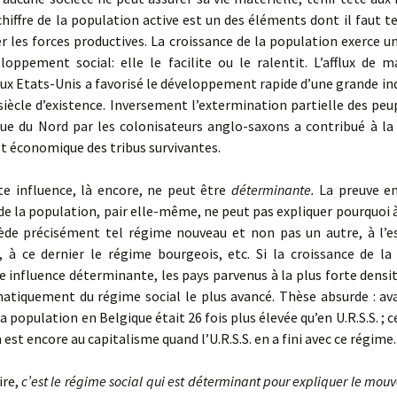
chiffre de la population active est un des éléments dont il faut 
r les forces productives. La croissance de la population exerce u
loppement social: elle le facilite ou le ralentit. L’afflux de 
x Etats-Unis a favorisé le développement rapide d’une grande ind
siècle d’existence. Inversement l’extermination partielle des peu
que du Nord par les colonisateurs anglo-saxons a contribué à la
t économique des tribus survivantes.
 influence, là encore, ne peut être
déterminante.
La preuve en
de la population, pair elle-même, ne peut pas expliquer pourquoi 
cède précisément tel régime nouveau et non pas un autre, à l’es
, à ce dernier le régime bourgeois, etc. Si la croissance de la
e influence déterminante, les pays parvenus à la plus forte densi
matiquement du régime social le plus avancé. Thèse absurde : ava
la population en Belgique était 26 fois plus élevée qu’en U.R.S.S. ; 
 est encore au capitalisme quand l’U.R.S.S. en a fini avec ce régime.
ire,
c’est le régime social qui est déterminant pour expliquer le mou