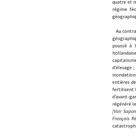
quatre et m
régime féo
géographiq
Au contrair
géographiq
poussé à 
hollandaise
capitalism
d’élevage ;
inondation
entières d
fertilisent
d’avant-gar
régénéré le
[
Voir Sapon
Français Ré
catastrophi