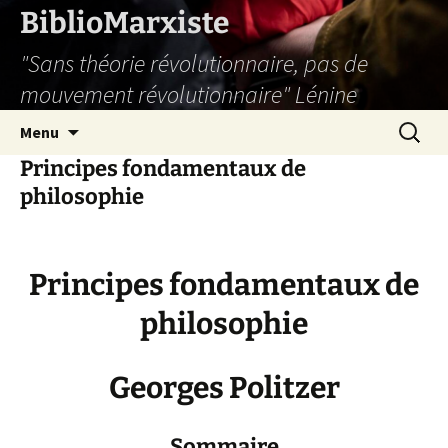
Aller
BiblioMarxiste
au
"Sans théorie révolutionnaire, pas de
contenu
mouvement révolutionnaire" Lénine
Recherc
Menu
Principes fondamentaux de
philosophie
Principes fondamentaux de
philosophie
Georges Politzer
Sommaire