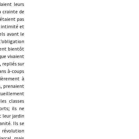
aient leurs
a crainte de
’étaient pas
 intimité et
els avant le
’obligation
ent bientôt
que vivaient
 repliés sur
sans à-coups
lièrement à
s, prenaient
ecueillement
les classes
rts; ils ne
 leur jardin
nité. Ils se
 révolution
iarcal, mais