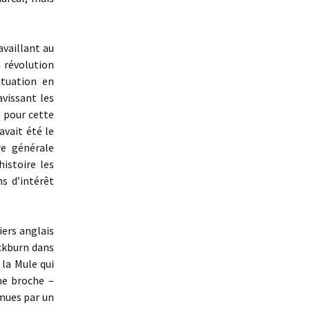
vaillant au
a révolution
ituation en
avissant les
t pour cette
avait été le
re générale
histoire les
s d’intérêt
ers anglais
ckburn dans
e la Mule
qui
une broche –
 mues par un