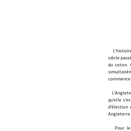
L’histoire
siècle pass
du coton. 
simultané
commence s
L’Angleterr
qu’elle s’e
d’élection
Angleterre 
Pour le m