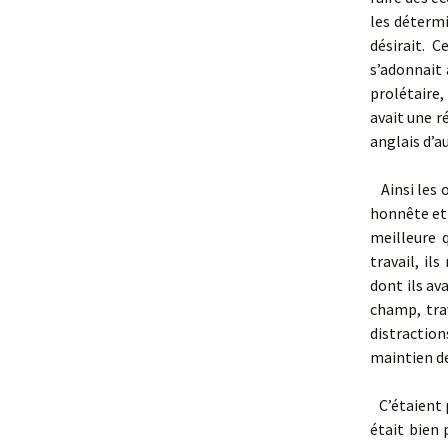
les détermi
désirait. C
s’adonnait 
prolétaire, 
avait une ré
anglais d’a
Ainsi les o
honnête et 
meilleure q
travail, il
dont ils ava
champ, trav
distractions
maintien de
C’étaient p
était bien 