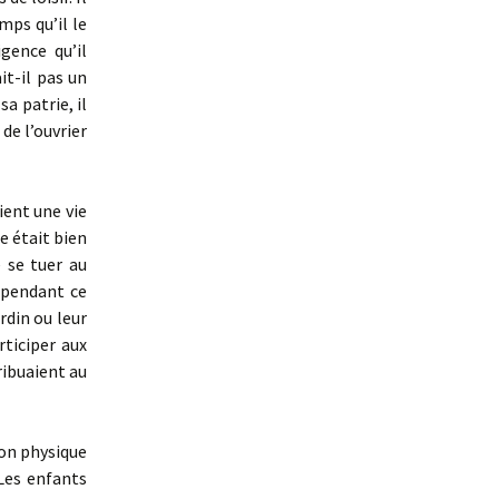
mps qu’il le
igence qu’il
it-il pas un
sa patrie, il
 de l’ouvrier
ient une vie
e était bien
e se tuer au
cependant ce
ardin ou leur
rticiper aux
tribuaient au
ion physique
 Les enfants