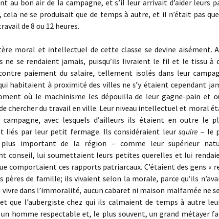
nt au bon air de la campagne, et s’il leur arrivait d’aider leurs 
l, cela ne se produisait que de temps à autre, et il n’était pas qu
ravail de 8 ou 12 heures.
re moral et intellectuel de cette classe se devine aisément. A 
ils ne se rendaient jamais, puisqu’ils livraient le fil et le tissu 
 contre paiement du salaire, tellement isolés dans leur campa
ui habitaient à proximité des villes ne s’y étaient cependant ja
oment où le machinisme les dépouilla de leur gagne-pain et où
e chercher du travail en ville. Leur niveau intellectuel et moral ét
 campagne, avec lesquels d’ailleurs ils étaient en outre le p
 liés par leur petit fermage. Ils considéraient leur
squire
– le 
 plus important de la région – comme leur supérieur natur
 conseil, lui soumettaient leurs petites querelles et lui rendai
ue comportaient ces rapports patriarcaux. C’étaient des gens « r
s pères de famille; ils vivaient selon la morale, parce qu’ils n’av
 vivre dans l’immoralité, aucun cabaret ni maison malfamée ne s
et que l’aubergiste chez qui ils calmaient de temps à autre leur
un homme respectable et, le plus souvent, un grand métayer fa