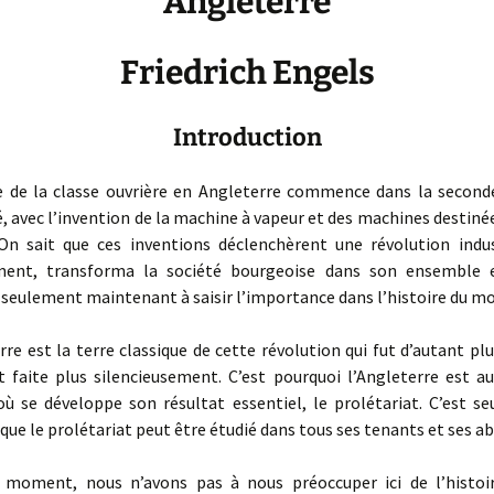
Angleterre
Friedrich Engels
Introduction
 de la classe ouvrière en Angleterre commence dans la second
é, avec l’invention de la machine à vapeur et des machines destinée
On sait que ces inventions déclenchèrent une révolution indust
ment, transforma la société bourgeoise dans son ensemble 
eulement mainte­nant à saisir l’importance dans l’histoire du m
e est la terre classique de cette révolution qui fut d’autant pl
st faite plus silencieusement. C’est pourquoi l’Angleterre est au
 où se développe son résultat essentiel, le prolétariat. C’est s
que le prolétariat peut être étudié dans tous ses tenants et ses a
oment, nous n’avons pas à nous préoccuper ici de l’histoir