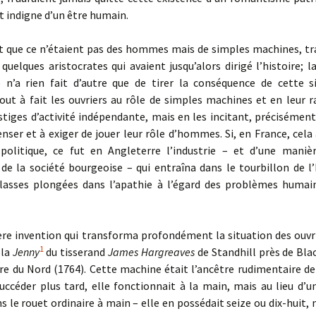
 indigne d’un être humain.
t que ce n’étaient pas des hommes mais de simples machines, tra
s quelques aristocrates qui avaient jusqu’alors dirigé l’histoire; l
lle n’a rien fait d’autre que de tirer la conséquence de cette s
out à fait les ouvriers au rôle de simples machines et en leur r
stiges d’activité indépendante, mais en les incitant, précisémen
enser et à exiger de jouer leur rôle d’hommes. Si, en France, cela 
 politique, ce fut en Angle­terre l’industrie – et d’une maniè
 de la société bourgeoise – qui entraî­na dans le tourbillon de l’
classes plongées dans l’apathie à l’égard des problèmes humain
e invention qui transforma profondément la situation des ouvri
1
 la
Jenny
du tisserand
James Hargreaves
de Standhill
près de Bla
re du Nord (1764). Cette machine était l’ancêtre rudimentaire d
succéder plus tard, elle fonctionnait à la main, mais au lieu d’
le rouet ordinaire à main – elle en possédait seize ou dix-huit,