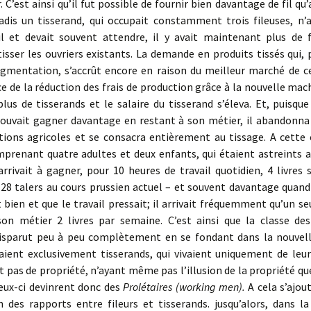
r. C’est ainsi qu’il fut possible de fournir bien davantage de fil qu
jadis un tisserand, qui occupait constamment trois fileuses, n’a
il et devait sou­vent attendre, il y avait maintenant plus de f
isser les ouvriers exis­tants. La demande en produits tissés qui, p
ugmentation, s’accrût encore en raison du meilleur marché de ce
 de la réduction des frais de produc­tion grâce à la nouvelle mac
lus de tisserands et le salaire du tisserand s’éleva. Et, puisque
pouvait gagner davantage en restant à son métier, il abandonna
tions agricoles et se consacra entièrement au tissage. A cette
prenant quatre adultes et deux enfants, qui étaient astreints a
arrivait à gagner, pour 10 heures de travail quotidien, 4 livres 
28 talers au cours prussien actuel – et souvent davantage quand 
bien et que le travail pressait; il arrivait fréquemment qu’un se
on métier 2 livres par semaine. C’est ainsi que la classe des
disparut peu à peu complètement en se fondant dans la nouvell
aient exclusivement tisse­rands, qui vivaient uniquement de leur
 pas de propriété, n’ayant même pas l’illusion de la propriété qu
eux-ci devinrent donc des
Prolétaires (working men).
A cela s’ajou
n des rapports entre fileurs et tisserands. jusqu’alors, dans l