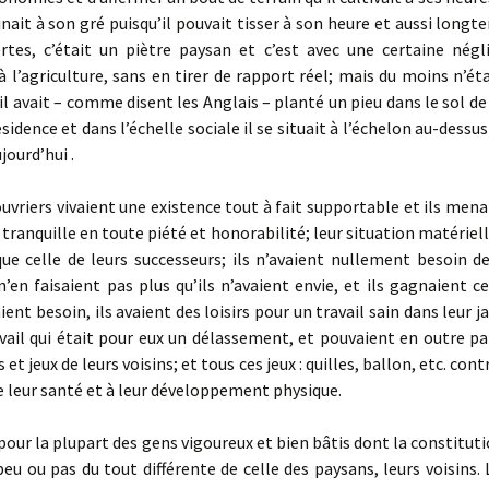
nait à son gré puisqu’il pouvait tisser à son heure et aussi longte
ertes, c’était un piètre paysan et c’est avec une certaine négl
à l’agriculture, sans en tirer de rapport réel; mais du moins n’éta
il avait – comme disent les Anglais – planté un pieu dans le sol de 
sidence et dans l’échelle sociale il se situait à l’échelon au-dessus
ujourd’hui
.
uvriers vivaient une existence tout à fait supportable et ils mena
tranquille en toute piété et honorabilité; leur situation matériell
ue celle de leurs successeurs; ils n’avaient nullement besoin d
s n’en faisaient pas plus qu’ils n’avaient envie, et ils gagnaient 
ient besoin, ils avaient des loisirs pour un travail sain dans leur j
ail qui était pour eux un délassement, et pouvaient en outre pa
 et jeux de leurs voisins; et tous ces jeux : quilles, ballon, etc. con
 leur santé et à leur développement physique.
our la plupart des gens vigoureux et bien bâtis dont la constitut
peu ou pas du tout différente de celle des paysans, leurs voisins.