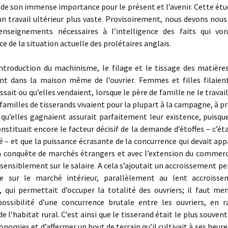
 de son immense importance pour le présent et l’avenir. Cette étude
un travail ultérieur plus vaste. Provisoirement, nous devons nous
ensei­gne­ments nécessaires à l’intelligence des faits qui von
ce de la situation actuelle des prolétaires anglais.
troduction du machinisme, le filage et le tissage des matière
ient dans la maison même de l’ouvrier. Femmes et filles filaient
sait ou qu’elles vendaient, lorsque le père de famille ne le travaill
amilles de tisserands vivaient pour la plupart à la campagne, à p
e qu’elles gagnaient assurait parfaitement leur existence, puisq
onstituait encore le facteur décisif de la demande d’étoffes – c’é
 – et que la puissance écrasante de la concurrence qui devait app
la conquête de marchés étrangers et avec l’extension du commerc
sensiblement sur le salaire. A cela s’ajoutait un accroissement 
e sur le marché intérieur, parallèlement au lent accroisse
, qui permettait d’occuper la totalité des ouvriers; il faut me
possibilité d’une concurren­ce brutale entre les ouvriers, en r
de l’habitat rural. C’est ainsi que le tisserand était le plus souve
onomies et d’affermer un bout de terrain qu’il cultivait à ses heures 