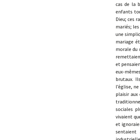
cas de la 
enfants tou
Dieu; ces r
mariés; les
une simplic
mariage ét
morale du 
remettaient
et pensaien
eux-mêmes, 
brutaux. I
l’église, n
plaisir aux
traditionn
sociales p
vivaient qu
et ignoraie
sentaient 
industriell