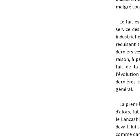
malgré tout
Le fait es
ser­vice de
indus­trie
réduisant t
derniers ve
raison, à p
fait de la
l’évolution
dernières 
général.
La premièr
d’alors, fut
le Lancashi
devait lui 
comme dans 