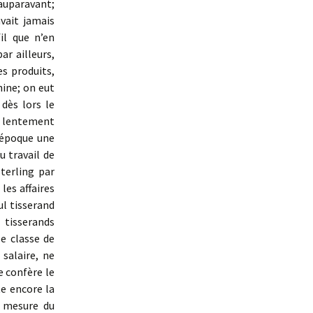
’auparavant;
vait jamais
il que n’en
ar ailleurs,
s produits,
hine; on eut
 dès lors le
 lente­ment
 époque une
u travail de
sterling par
les affaires
ul tisserand
 tisserands
e classe de
 salaire, ne
e confère le
te encore la
a mesure du