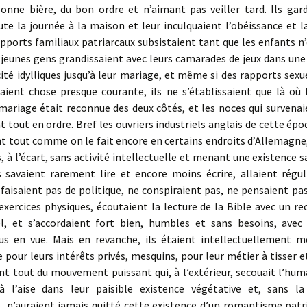
bonne bière, du bon ordre et n’aimant pas veiller tard. Ils gard
te la journée à la maison et leur inculquaient l’obéissance et l
apports familiaux patriarcaux subsistaient tant que les enfants n
 jeunes gens grandissaient avec leurs camarades de jeux dans une
ité idylliques jusqu’à leur mariage, et même si des rapports sexu
aient chose presque courante, ils ne s’établissaient que là où l
mariage était reconnue des deux côtés, et les noces qui survenai
 tout en ordre. Bref les ouvriers industriels anglais de cette épo
t tout comme on le fait encore en certains endroits d’Allemagne,
à l’écart, sans activité intellectuelle et menant une existence 
ls savaient rarement lire et encore moins écrire, allaient régu
e faisaient pas de politique, ne conspiraient pas, ne pen­saient pa
 exercices physiques, écoutaient la lecture de la Bible avec un r
el, et s’accordaient fort bien, humbles et sans besoins, avec 
lus en vue. Mais en revanche, ils étaient intellectuellement mo
e pour leurs intérêts privés, mesquins, pour leur métier à tisser et
nt tout du mouvement puissant qui, à l’extérieur, secouait l’huma
à l’aise dans leur paisible existence végétative et, sans la
e, n’auraient jamais quitté cette existence d’un romantisme patr