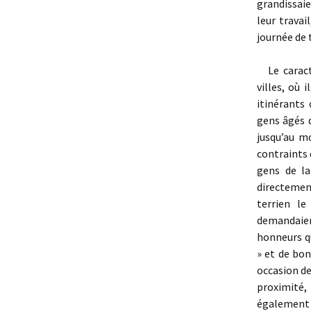
grandissaie
leur travai
journée de t
Le caractè
villes, où 
itinérants
gens âgés q
jusqu’au m
contraints d
gens de la
directement
terrien le
demandaient
honneurs q
» et de bon
occasion de
proximité, 
également 