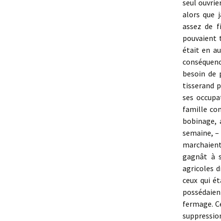
seul ouvrie
alors que 
assez de f
pouvaient t
était en a
conséquence
besoin de p
tisserand 
ses occupa
famille com
bobi­nage, 
semaine, – 
marchaient 
gagnât à s
agricoles 
ceux qui ét
possédaient
fermage. C
suppressio