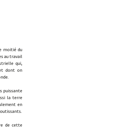
e moitié du
s au travail
rielle qui,
et dont on
onde.
us puissante
ssi la terre
eulement en
boutissants.
e de cette