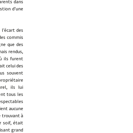
parents dans
estion d’une
l’écart des
à des commis
gne que des
mais rendus,
 ils furent
ait celui des
lus souvent
propriétaire
el, ils lui
ent tous les
espectables
aient aucune
e trouvant à
 soif, était
isant grand