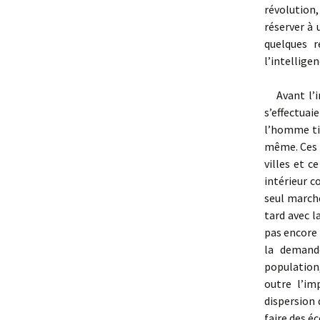
révolution,
réserver à 
quelques r
l’intelligen
Avant l’in
s’effec­tua
l’homme tis
même. Ces f
villes et c
intérieur c
seul marché
tard avec 
pas encore 
la demand
population
outre l’im
dispersion 
faire des éc