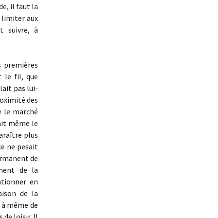
, il faut la
 limiter aux
t suivre, à
s premières
 le fil, que
ait pas lui-
roximité des
ue le marché
tait même le
araître plus
e ne pesait
permanent de
ment de la
ntionner en
aison de la
nt à même de
de loisir. Il