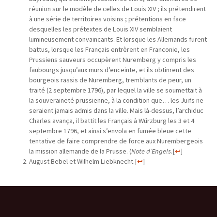
réunion sur le modèle de celles de Louis XIV ; ils prétendirent
à une série de territoires voisins ; prétentions en face
desquelles les prétextes de Louis XIV semblaient
lumineusement convaincants. Et lorsque les Allemands furent
battus, lorsque les Français entrèrent en Franconie, les
Prussiens sauveurs occupèrent Nuremberg y compris les
faubourgs jusqu’aux murs d’enceinte, et ils obtinrent des
bourgeois rassis de Nuremberg, tremblants de peur, un
traité (2 septembre 1796), par lequel la ville se soumettait à
la souveraineté prussienne, à la condition que… les Juifs ne
seraient jamais admis dans la ville. Mais là-dessus, l’archiduc
Charles avança, il battit les Français à Würzburg les 3 et 4
septembre 1796, et ainsi s’envola en fumée bleue cette
tentative de faire comprendre de force aux Nurembergeois
la mission allemande de la Prusse. (
Note d’Engels
.
[
↩
]
August Bebel et Wilhelm Liebknecht.
[
↩
]