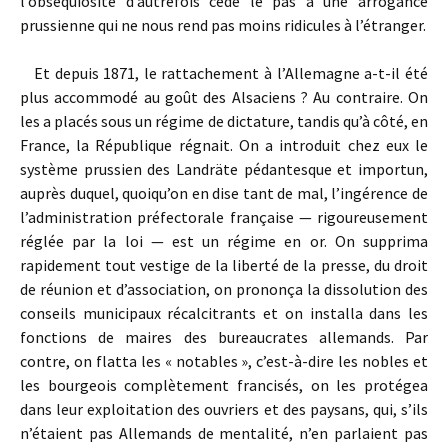
l’obséquiosité d’autrefois cède le pas à une arrogance
prussienne qui ne nous rend pas moins ridicules à l’étranger.
Et depuis 1871, le rattachement à l’Allemagne a-t-il été
plus accommodé au goût des Alsaciens ? Au contraire. On
les a placés sous un régime de dictature, tandis qu’à côté, en
France, la République régnait. On a introduit chez eux le
système prussien des Landräte pédantesque et importun,
auprès duquel, quoiqu’on en dise tant de mal, l’ingérence de
l’administration préfectorale française — rigoureusement
réglée par la loi — est un régime en or. On supprima
rapidement tout vestige de la liberté de la presse, du droit
de réunion et d’association, on prononça la dissolution des
conseils municipaux récalcitrants et on installa dans les
fonctions de maires des bureaucrates allemands. Par
contre, on flatta les « notables », c’est-à-dire les nobles et
les bourgeois complètement francisés, on les protégea
dans leur exploitation des ouvriers et des paysans, qui, s’ils
n’étaient pas Allemands de mentalité, n’en parlaient pas