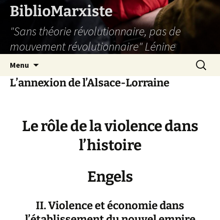
Aller
BiblioMarxiste
au
"Sans théorie révolutionnaire, pas de
contenu
mouvement révolutionnaire" Lénine
Recherc
Menu
L’annexion de l’Alsace-Lorraine
Le rôle de la violence dans
l’histoire
Engels
II. Violence et économie dans
l’établissement du nouvel empire