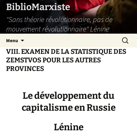
Aller
BiblioMarxiste
au
"Sans théorie révolutionnaire, pas de
contenu
mouvement révolutionnaire" Lénine
Recherc
Menu
VIII. EXAMEN DE LA STATISTIQUE DES
ZEMSTVOS POUR LES AUTRES
PROVINCES
Le développement du
capitalisme en Russie
Lénine