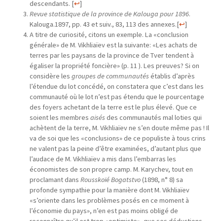
descendants.
[
↩
]
Revue statistique de la province de Kalouga pour 1896
.
Kalouga.1897, pp. 43 et suiv., 83, 113 des annexes.
[
↩
]
A titre de curiosité, citons un exemple. La «conclusion
générale» de M. Vikhliaïev est la suivante: «Les achats de
terres par les paysans de la province de Tver tendent à
égaliser la propriété foncière» (p. 11 ). Les preuves? Si on
considère les
groupes de communautés
établis d’après
l’étendue du lot concédé, on constatera que c’est dans les
communauté où le lot n’est pas étendu que le pourcentage
des foyers achetant de la terre est le plus élevé. Que ce
soient les membres
aisés
des communautés mal loties qui
achètent de la terre, M. Vikhliaïev ne s’en doute même pas ! Il
va de soi que les «conclusions» de ce populiste à tous crins
ne valent pas la peine d’être examinées, d’autant plus que
l’audace de M. Vikhliaïev a mis dans l’embarras les
économistes de son propre camp. M. Karychev, tout en
proclamant dans
Rousskoïé Bogatstvo
(1898, n° 8) sa
profonde sympathie pour la manière dont M. Vikhliaïev
«s’oriente dans les problèmes posés en ce moment à
l’économie du pays», n’en est pas moins obligé de