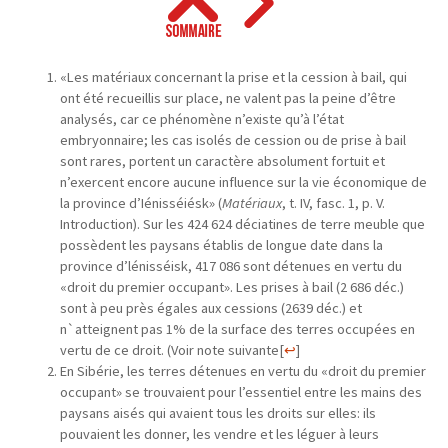
«Les matériaux concernant la prise et la cession à bail, qui
ont été recueillis sur place, ne valent pas la peine d’être
analysés, car ce phénomène n’existe qu’à l’état
embryonnaire; les cas isolés de cession ou de prise à bail
sont rares, portent un caractère absolument fortuit et
n’exercent encore aucune influence sur la vie économique de
la province d’Iénisséiésk» (
Matériaux
, t. IV, fasc. 1, p. V.
Introduction). Sur les 424 624 déciatines de terre meuble que
possèdent les paysans établis de longue date dans la
province d’lénisséisk, 417 086 sont détenues en vertu du
«droit du premier occupant». Les prises à bail (2 686 déc.)
sont à peu près égales aux cessions (2639 déc.) et
n`atteignent pas 1% de la surface des terres occupées en
vertu de ce droit. (Voir note suivante
[
↩
]
En Sibérie, les terres détenues en vertu du «droit du premier
occupant» se trouvaient pour l’essentiel entre les mains des
paysans aisés qui avaient tous les droits sur elles: ils
pouvaient les donner, les vendre et les léguer à leurs