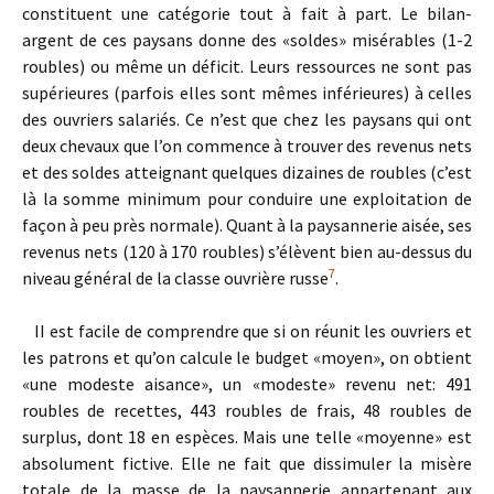
constituent une catégorie tout à fait à part. Le bilan-
argent de ces paysans donne des «soldes» misérables (1-2
roubles) ou même un déficit. Leurs ressources ne sont pas
supérieures (parfois elles sont mêmes inférieures) à celles
des ouvriers salariés. Ce n’est que chez les paysans qui ont
deux chevaux que l’on commence à trouver des revenus nets
et des soldes atteignant quelques dizaines de roubles (c’est
là la somme minimum pour conduire une exploitation de
façon à peu près normale). Quant à la paysannerie aisée, ses
revenus nets (120 à 170 roubles) s’élèvent bien au-dessus du
7
niveau général de la classe ouvrière russe
.
II est facile de comprendre que si on réunit les ouvriers et
les patrons et qu’on calcule le budget «moyen», on obtient
«une modeste aisance», un «modeste» revenu net: 491
roubles de recettes, 443 roubles de frais, 48 roubles de
surplus, dont 18 en espèces. Mais une telle «moyenne» est
absolument fictive. Elle ne fait que dissimuler la misère
totale de la masse de la paysannerie appartenant aux