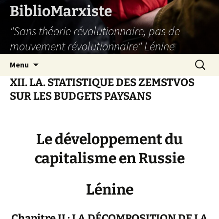
Aller
BiblioMarxiste
au
"Sans théorie révolutionnaire, pas de
contenu
mouvement révolutionnaire" Lénine
Recherc
Menu
XII. LA. STATISTIQUE DES ZEMSTVOS
SUR LES BUDGETS PAYSANS
Le développement du
capitalisme en Russie
Lénine
Chapitre II : LA DÉCOMPOSITION DE LA