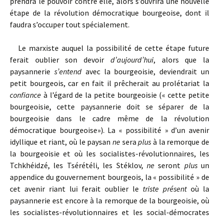
prendra le pouvoir contre elle, alors s’ouvrira une nouvelle
étape de la révolution démocratique bourgeoise, dont il
faudra s’occuper tout spécialement.
Le marxiste auquel la possibilité de cette étape future
ferait oublier son devoir
d’aujourd’hui
, alors que la
paysannerie
s’entend
avec la bourgeoisie, deviendrait un
petit bourgeois, car en fait il prêcherait au prolétariat la
confiance
à l’égard de la petite bourgeoisie (« cette petite
bourgeoisie, cette paysannerie doit se séparer de la
bourgeoisie dans le cadre même de la révolution
démocratique bourgeoise»). La « possibilité » d’un avenir
idyllique et riant, où le paysan
ne
sera
plus
à la remorque de
la bourgeoisie et où les socialistes-révolutionnaires, les
Tchkhéidzé, les Tsérétéli, les Stéklov,
ne
seront
plus
un
appendice du gouvernement bourgeois, la « possibilité » de
cet avenir riant lui ferait oublier le
triste présent
où la
paysannerie est encore à la remorque de la bourgeoisie, où
les socialistes-révolutionnaires et les social-démocrates