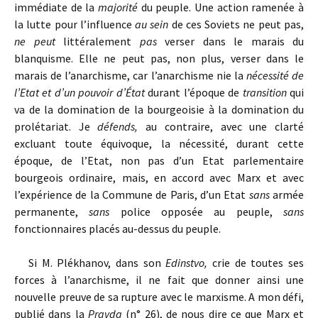
immédiate de la
majorité
du peuple. Une action ramenée à
la lutte pour l’influence
au sein
de ces Soviets ne peut pas,
ne peut
littéralement
pas
verser dans le marais du
blanquisme. Elle ne peut pas, non plus, verser dans le
marais de l’anarchisme, car l’anarchisme nie la
nécessité de
l’Etat et d’un pouvoir d’État
durant l’époque de
transition
qui
va de la domination de la bourgeoisie à la domination du
prolétariat. Je
défends,
au contraire, avec une clarté
excluant toute équivoque, la nécessité, durant cette
époque, de l’Etat, non pas d’un Etat parlementaire
bourgeois ordinaire, mais, en accord avec Marx et avec
l’expérience de la Commune de Paris, d’un Etat
sans
armée
permanente,
sans
police opposée au peuple,
sans
fonctionnaires placés au-dessus du peuple.
Si M. Plékhanov, dans son
Edinstvo,
crie de toutes ses
forces à l’anarchisme, il ne fait que donner ainsi une
nouvelle preuve de sa rupture avec le marxisme. A mon défi,
publié dans la
Pravda
(n° 26), de nous dire ce que Marx et