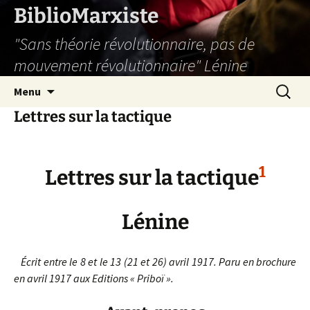
Aller
BiblioMarxiste
au
"Sans théorie révolutionnaire, pas de
contenu
mouvement révolutionnaire" Lénine
Recherc
Menu
Lettres sur la tactique
1
Lettres sur la tactique
Lénine
Écrit entre le 8 et le 13 (21 et 26) avril 1917. Paru en brochure
en avril 1917 aux Editions « Priboï ».