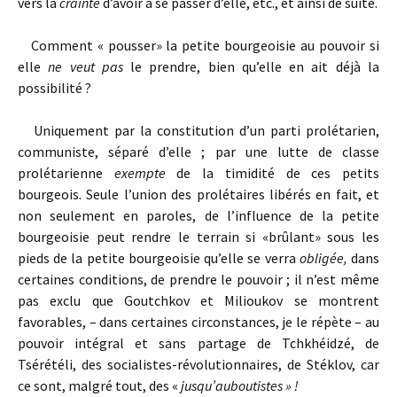
vers la
crainte
d’avoir à se passer d’elle, etc., et ainsi de suite.
Comment « pousser» la petite bourgeoisie au pouvoir si
elle
ne veut pas
le prendre, bien qu’elle en ait déjà la
possibilité ?
Uniquement par la constitution d’un parti prolétarien,
communiste, séparé d’elle ; par une lutte de classe
prolétarienne
exempte
de la timidité de ces petits
bourgeois. Seule l’union des prolétaires libérés en fait, et
non seulement en paroles, de l’influence de la petite
bourgeoisie peut rendre le terrain si «brûlant» sous les
pieds de la petite bourgeoisie qu’elle se verra
obligée,
dans
certaines conditions, de prendre le pouvoir ; il n’est même
pas exclu que Goutchkov et Milioukov se montrent
favorables, – dans certaines circonstances, je le répète – au
pouvoir intégral et sans partage de Tchkhéidzé, de
Tsérétéli, des socialistes-révolutionnaires, de Stéklov, car
ce sont, malgré tout, des «
jusqu’auboutistes » !