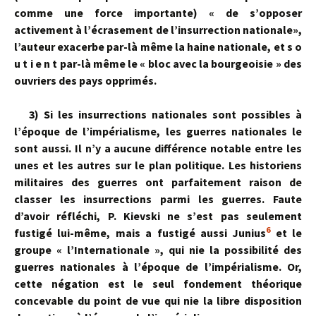
comme une force importante) « de s’opposer
activement à l’écrasement de l’insurrection nationale»,
l’auteur exacerbe par-là même la haine natio­nale, et s o
u t i e n t par-là même le « bloc avec la bourgeoisie » des
ou­vriers des pays opprimés.
3)
Si les insurrections nationales sont possibles à
l’époque de l’impéria­lisme, les guerres nationales le
sont aussi. Il n’y a aucune différence no­table entre les
unes et les autres sur le plan politique. Les historiens
mili­taires des guerres ont parfaitement raison de
classer les insurrections parmi les guerres. Faute
d’avoir réfléchi, P. Kievski ne s’est pas seulement
6
fustigé lui-même, mais a fustigé aussi Junius
et le
groupe « l’Internatio­nale », qui nie la possibilité des
guerres nationales à l’époque de l’impé­rialisme. Or,
cette négation est le seul fondement théorique
concevable du point de vue qui nie la libre disposition