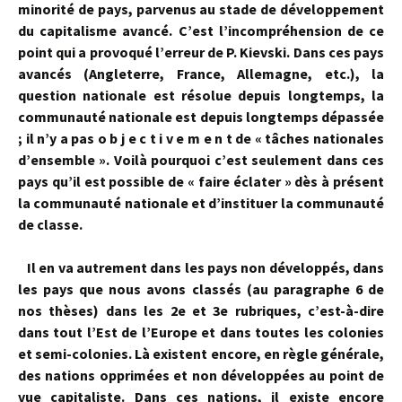
minorité de pays, parvenus au stade de développe­ment
du capitalisme avancé. C’est l’incompréhension de ce
point qui a provoqué l’erreur de P. Kievski. Dans ces pays
avancés (Angleterre, France, Allemagne, etc.), la
question nationale est résolue depuis longtemps, la
communauté nationale est depuis longtemps dépassée
; il n’y a pas o b j e c t i v e m e n t de « tâches nationales
d’ensemble ». Voilà pourquoi c’est seulement dans ces
pays qu’il est possible de « faire éclater » dès à présent
la communauté nationale et d’instituer la communauté
de classe.
Il en va autrement dans les pays non développés, dans
les pays que nous avons classés (au paragraphe 6 de
nos thèses) dans les 2e et 3e ru­briques, c’est-à-dire
dans tout l’Est de l’Europe et dans toutes les colonies
et semi-colonies. Là existent encore, en règle générale,
des nations op­primées et non développées au point de
vue capitaliste. Dans ces nations, il existe encore