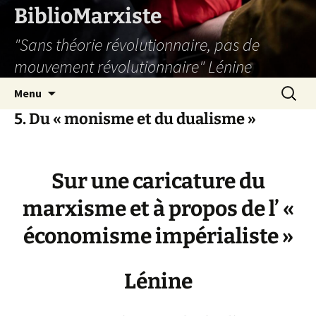
Aller
BiblioMarxiste
au
"Sans théorie révolutionnaire, pas de
contenu
mouvement révolutionnaire" Lénine
Recherc
Menu
5. Du « monisme et du dualisme »
Sur une caricature du
marxisme et à propos de l’ «
économisme impérialiste »
Lénine