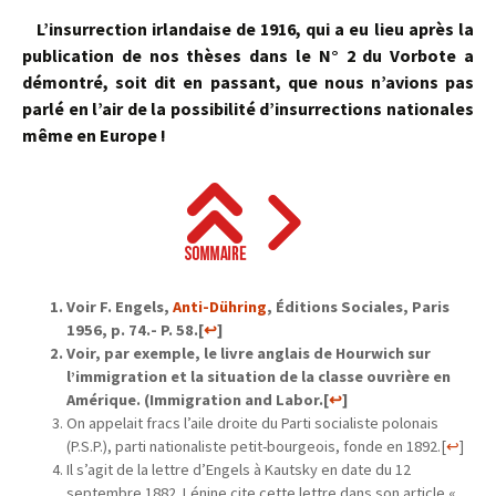
L’insurrection irlandaise de 1916, qui a eu lieu après la
publication de nos thèses dans le N° 2 du Vorbote a
démontré, soit dit en passant, que nous n’avions pas
parlé en l’air de la possibilité d’insurrections nationales
même en Europe !
Voir F. Engels,
Anti-Dühring
, Éditions Sociales, Paris
1956, p. 74.- P. 58.
[
↩
]
Voir, par exemple, le livre anglais de Hourwich sur
l’immigration et la situation de la classe ouvrière en
Amérique. (Immigration and Labor.
[
↩
]
On appelait fracs l’aile droite du Parti socialiste polonais
(P.S.P.), parti nationaliste petit-bourgeois, fonde en 1892.
[
↩
]
Il s’agit de la lettre d’Engels à Kautsky en date du 12
septembre 1882. Lénine cite cette lettre dans son article «