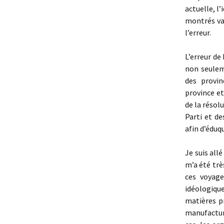
actuelle, l
montrés vac
l’erreur.
L’erreur de
non seulem
des provin
province et
de la résol
Parti et de
afin d’éduqu
Je suis all
m’a été trè
ces voyage
idéologi­qu
matières p
manufacturé