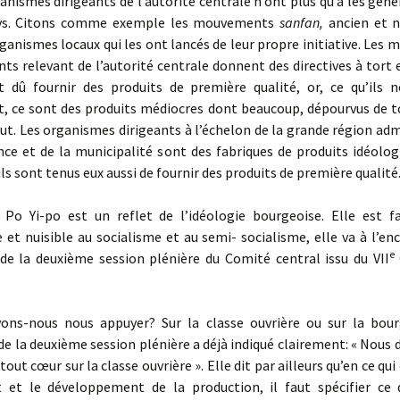
ganismes dirigeants de l’autorité centrale n’ont plus qu’à les géné
ays. Citons comme exemple les mouvements
sanfan,
ancien et 
ganismes locaux qui les ont lancés de leur propre initiative. Les m
s relevant de l’autorité centrale donnent des directives à tort e
nt dû fournir des produits de première qualité, or, ce qu’ils n
, ce sont des produits médiocres dont beaucoup, dépourvus de to
ut. Les organismes dirigeants à l’échelon de la grande région adm
nce et de la municipalité sont des fabriques de produits idéolog
 ils sont tenus eux aussi de fournir des produits de première qualité
e Po Yi-po est un reflet de l’idéologie bourgeoise. Elle est f
 et nuisible au socialisme et au semi- socialisme, elle va à l’en
e
 de la deuxième session plénière du Comité central issu du VII
vons-nous nous appuyer? Sur la classe ouvrière ou sur la bour
de la deuxième session plénière a déjà indiqué clairement: « Nous
out cœur sur la classe ouvrière ». Elle dit par ailleurs qu’en ce qu
t et le développement de la production, il faut spécifier ce q