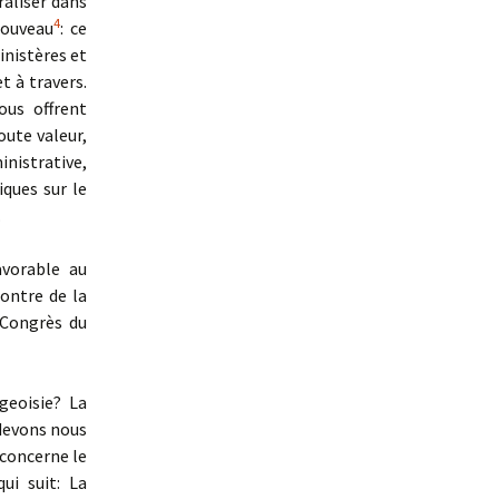
raliser dans
4
nouveau
: ce
inistères et
t à travers.
ous offrent
ute valeur,
inistrative,
iques sur le
.
avorable au
contre de la
Congrès du
geoisie? La
 devons nous
i concerne le
ui suit: La