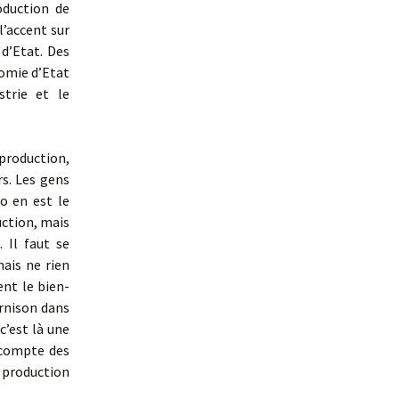
oduction de
l’accent sur
 d’Etat. Des
nomie d’Etat
strie et le
production,
rs. Les gens
o en est le
ction, mais
. Il faut se
mais ne rien
ent le bien-
arnison dans
c’est là une
r compte des
a production