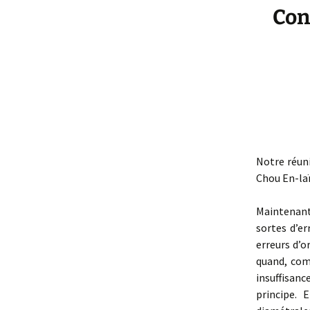
Con
Notre réuni
Chou En-laï
Maintenant
sortes d’er
erreurs d’
quand, comm
insuffisan
principe. 