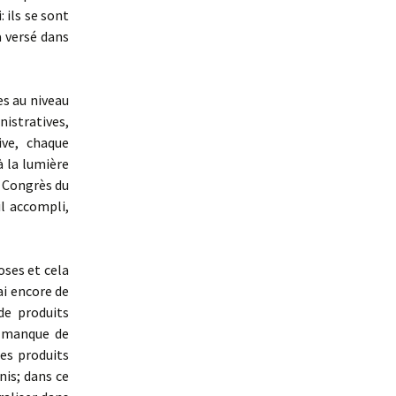
 ils se sont
a versé dans
es au niveau
istratives,
ive, chaque
à la lumière
Congrès du
il accompli,
oses et cela
ai encore de
de produits
il manque de
es produits
nis; dans ce