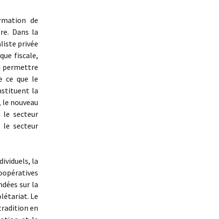
ormation de
ère. Dans la
aliste privée
que fiscale,
ui permettre
e ce que le
nstituent la
, le nouveau
 le secteur
 le secteur
dividuels, la
coopératives
ndées sur la
létariat. Le
 tradition en