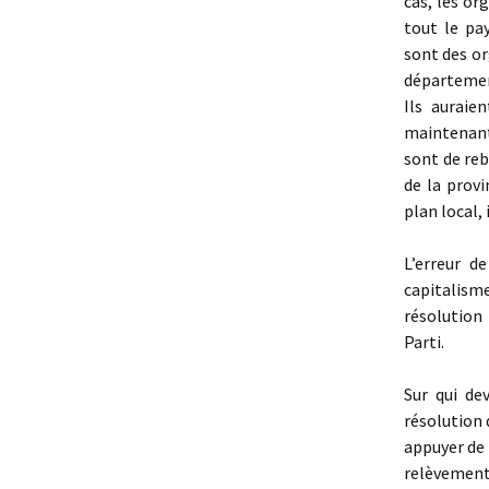
cas, les or
tout le p
sont des or
département
Ils auraie
maintenant
sont de reb
de la provi
plan local,
L’erreur d
capitalisme
résolution
Parti.
Sur qui de
résolution 
appuyer de t
relève­men