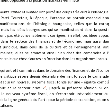
ment opposées à la position marxiste-léniniste.
ments
sanfan
et
woufan
ont porté des coups très durs à l’idéologi
 Parti. Toutefois, à l’époque, l’attaque ne portait essentiellem
manifestations de l’idéo­logie bourgeoise, telles que la corru
, mais les idées bourgeoises qui se manifestaient dans la questi
’ont pas été convenablement corrigées. En effet, ces idées appa
dans le secteur des finances et de l’économie, mais aussi dans
et juridique, dans celui de la culture et de l’enseignement, ain
omaines; elles se trouvent aussi bien chez des camarades à l
centrale que chez d’autres en fonction dans les organismes locaux.
 qui ont été commises dans le domaine des finances et de l’écono
une critique sévère depuis décembre dernier, lorsque le camarade
établir un nouveau système fiscal fondé sur une « égalité complè
2
blic et le secteur privé »
, jusqu’à la présente réunion. Si on
r le nouveau système fiscal, on s’écarterait inévitablement d
de la ligne générale du Parti pour la période de transition, et on s
italisme.