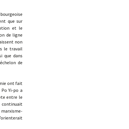
e bourgeoise
ent que sur
ption et le
on de ligne
raissent non
 le travail
si que dans
’échelon de
mie ont fait
 Po Yi-po a
te entre le
 continuait
u marxisme-
’orienterait