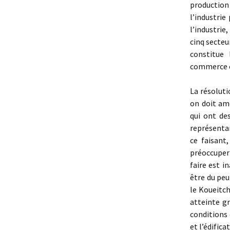
production
l’industrie
l’industrie
cinq sec­te
constitue 
commerce ca
La résolut
on doit amé
qui ont de
représenta
ce faisant,
préoccuper 
faire est i
être du peu
le Koueitch
atteinte gr
conditions 
et l’édifica