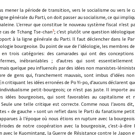
s mener la période de transition, vers le socialisme ou vers le 
ligne générale du Parti, on doit passer au socialisme, ce qui impliq
haleine. L’erreur que constitue le nouveau système fiscal n’est 
3
le cas de Tchang Tse-chan
; c’est plutôt une question idéologique
pport à la ligne générale du Parti. Il faut déclencher dans le Par
éologie bourgeoise. Du point de vue de l’idéologie, les membres de
t en trois catégories: des camarades qui ont des conceptions
 fermes, inébranlables ; d’autres qui sont essentiellement
 mais quelque peu influencés par des idées non marxistes-léniniste
re de gens qui, franchement mauvais, sont imbus d’idées non
 En critiquant les idées erronées de Po Yi-po, d’aucuns déclarent qu
’individualisme petit-bourgeois; ce n’est pas juste. Il importe a
ses idées bourgeoises, qui sont favorables au capitalisme et n
 Seule une telle critique est correcte. Comme nous l’avons dit,
es « de gauche » sont un reflet dans le Parti du fanatisme peti
 apparues à l’époque où nous étions en rupture avec la bourgeois
périodes de notre coopération avec la bourgeoisie, c’est-à-dire 
n avec le Kuomintang, la Guerre de Résistance contre le Japon e