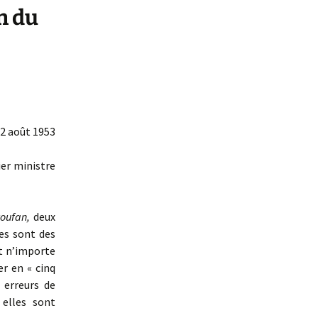
n du
2 août 1953
ier ministre
oufan,
deux
nes sont des
t n’importe
er en « cinq
 erreurs de
 elles sont