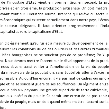
 de l’industrie d’Etat vient en premier lieu, en se­cond, la pr
 privée et en troisième, la production artisanale. On doit mettre 
, avant tout sur l’industrie lourde, branche qui relève du secteur
urs économiques qui existent actuellement dans notre pays, l’éco
le secteur dirigeant. II faut orienter progressivement l’indu
pitalistes vers le capitalisme d’Etat.
ion dit également qu’au fur et à mesure du développe­ment de la 
liorer les conditions de vie des ou­vriers et des autres travailleu
s idées bourgeoises ne se soucient pas de ce problème; Po Yi-p
nt. Nous devons mettre l’accent sur le développement de la produ
 nous devons aussi veiller à l’amélioration de la vie du peuple
du mieux-être de la population, sans toutefois aller à l’excès, 
nadmissible. Aujourd’hui encore, il y a pas mal de cadres qui ignor
ple et ne se soucient guère de ses souffrances. Un régiment en g
eou a pris aux paysans une grande superficie de terre cultivable, 
ave aux intérêts du peuple. Ce serait une erreur de ne pas teni
de vie du peuple, mais on doit quand même mettre l’accent sur l
tion.