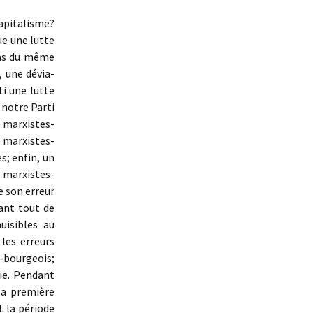
capitalisme?
ue une lutte
pas du même
, une dévia­
ti une lutte
 notre Parti
 marxistes-
 marxistes-
s; enfin, un
 marxistes-
e son erreur
vant tout de
uisibles au
 les erreurs
t-bourgeois;
ie. Pendant
la première
t la période