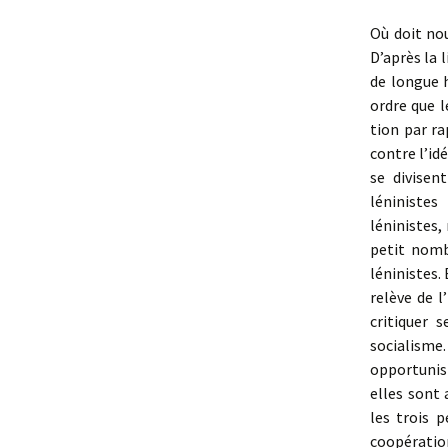
Où doit nou
D’après la 
de longue 
ordre que 
tion par ra
contre l’id
se divisen
léninistes
léninistes,
petit nomb
léninistes.
relève de l
critiquer 
socialisme.
opportunist
elles sont
les trois 
coopé­ratio