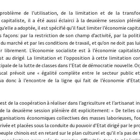
roblème de l’utilisation, de la limitation et de la trans­f
capitaliste, il a été aussi éclairci à la deuxième session pléni
u’elle a adoptée, il est spécifié qu’il faut limiter l’économie capit
s façons: par la restriction de son champ d’activité, par la politi
x du marché et par les conditions de travail, et qu’on ne doit pas l
r librement. L’économie socialiste est à l’éco­nomie capitalist
st au dirigé. La limitation et l’opposition à cette limitation co
ipale de la lutte de classes dans l’Etat de démocratie nouvelle. Or
scal prévoit une « égalité complète entre le secteur public et
l va donc à l’encontre de la ligne qui fait de l’économie d’Etat
est de la coopération à réaliser dans l’agriculture et l’artisanat in
de la deuxième session plénière dit explicitement: « De telles 
ganisations éco­nomiques collectives des masses laborieuses, fo
rivée et placées sous la conduite du pouvoir d’Etat dirigé par le pro
peuple chinois est en retard sur le plan culturel et qu’il n’a pas de