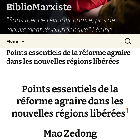
Aller
BiblioMarxiste
au
"Sans théorie révolutionnaire, pas de
contenu
mouvement révolutionnaire" Lénine
Recherc
Menu
Points essentiels de la réforme agraire
dans les nouvelles régions libérées
Points essentiels de la
réforme agraire dans les
1
nouvelles régions libérées
Mao Zedong