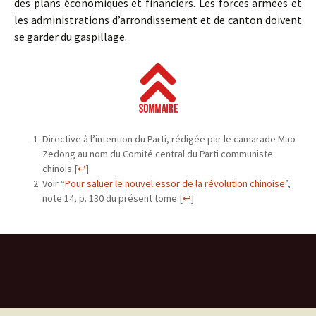
des plans économiques et financiers. Les forces armées et
les administrations d’arrondissement et de canton doivent
se garder du gaspillage.
Directive à l’intention du Parti, rédigée par le camarade Mao
Zedong au nom du Comité central du Parti communiste
chinois.
[
↩
]
Voir “
Pour saluer le nouvel essor de la révolution chinoise
”,
note 14, p. 130 du présent tome.
[
↩
]