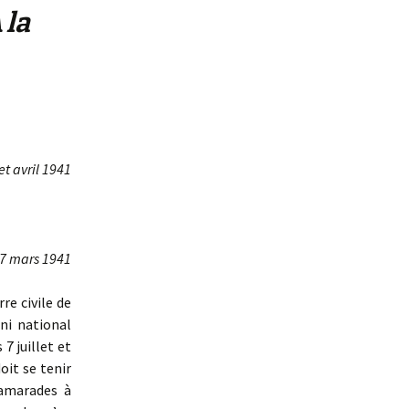
 la
et avril 1941
7 mars 1941
re civile de
uni national
7 juillet et
oit se tenir
camarades à