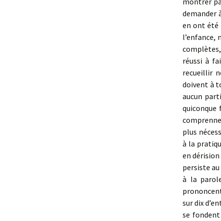
montrer par
demander à
en ont été
l’enfance, 
complètes,
réussi à f
recueillir 
doivent à t
aucun part
quiconque f
comprennent
plus nécess
à la pratiq
en dérision 
persiste au
à la parol
prononcent 
sur dix d’en
se fondent