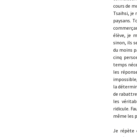
cours de mo
Tsaihsi, je
paysans. To
commerçant
élève, je 
sinon, ils 
du moins pa
cinq perso
temps néces
les réponse
impossible,
la détermina
de rabattre
les vérit
ridicule. F
même les p
Je répète 