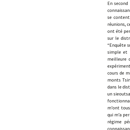
En second l
connaissan
se content
réunions, c
ont été pe
sur le dis
“Enquête su
simple et 
meilleure 
expériment
cours de me
monts Tsin
dans le dis
un sieoutsa
fonctionnai
m’ont tous
qui m’a per
régime pén
connaissan