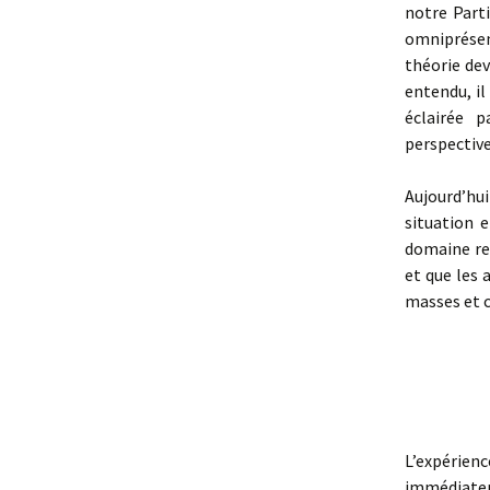
notre Part
omniprésen
théorie dev
entendu, il
éclairée p
perspective
Aujourd’hu
situation 
domaine res
et que les 
masses et c
L’expérien
immédiatem