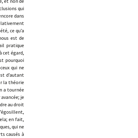
e, et non de
lusions qui
encore dans
relativement
té, ce qu’a
nous est de
ail pratique
à cet égard,
st pourquoi
 ceux qui ne
est d’autant
r la théorie
on a tournée
r avancée; je
dre au droit
égosillent,
la; en fait,
iques, qui ne
ts causés à