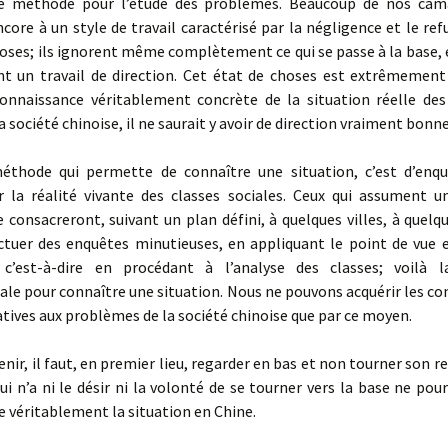
e méthode pour l’étude des problèmes. Beaucoup de nos cam
core à un style de travail caractérisé par la négligence et le refu
oses; ils ignorent même complètement ce qui se passe à la base,
nt un travail de direction. Cet état de choses est extrêmement
onnaissance véritablement concrète de la situation réelle des 
a société chinoise, il ne saurait y avoir de direction vraiment bonne
éthode qui permette de connaître une situation, c’est d’enqu
ur la réalité vivante des classes sociales. Ceux qui assument un
e consacreront, suivant un plan défini, à quelques villes, à quelqu
ectuer des enquêtes minutieuses, en appliquant le point de vue e
 c’est-à-dire en procédant à l’analyse des classes; voilà 
le pour connaître une situation. Nous ne pouvons acquérir les co
atives aux problèmes de la société chinoise que par ce moyen.
enir, il faut, en premier lieu, regarder en bas et non tourner son re
 qui n’a ni le désir ni la volonté de se tourner vers la base ne pour
 véritablement la situation en Chine.