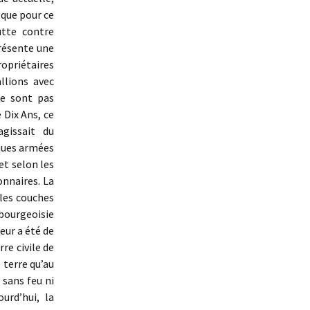
 que pour ce
utte contre
présente une
ropriétaires
llions avec
ne sont pas
 Dix Ans, ce
agissait du
ques armées
et selon les
onnaires. La
 les couches
bourgeoisie
reur a été de
re civile de
 terre qu’au
 sans feu ni
urd’hui, la