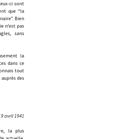
eux-ci sont
ent que “la
naire”. Bien
ie n’est pas
gles, sans
eusement la
ces dans ce
connais tout
e auprès des
19 avril 1941
re, la plus
e actuelle,