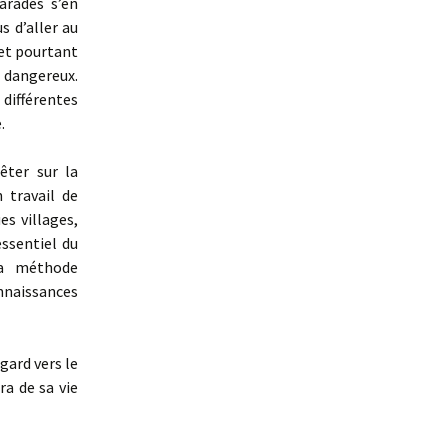
arades s’en
s d’aller au
 et pourtant
 dangereux.
différentes
.
êter sur la
 travail de
es villages,
ssentiel du
la méthode
nnaissances
gard vers le
ra de sa vie