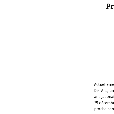
Pr
Actuellemen
Dix Ans, un
antijaponai
25 décembr
prochainem