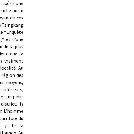
acquérir une
auche ou en
oyen de ces
ts Tsingkang
ne “Enquête
g” et d’une
hode la plus
ieux que la
es vraiment
ocalité. Au
a région des
ons moyens;
 inférieurs,
et un petit
istrict. Ils
er. L’homme
ourriture du
t je fis la
 Hounan. Au