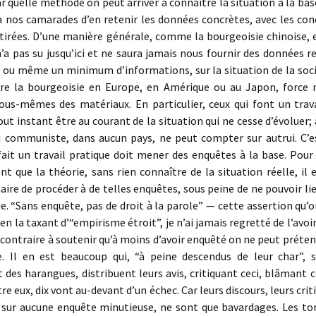
 quelle méthode on peut arriver à connaître la situation à la bas
 nos camarades d’en retenir les données concrètes, avec les conc
 tirées. D’une manière générale, comme la bourgeoisie chinoise, 
n’a pas su jusqu’ici et ne saura jamais nous fournir des données 
 ou même un minimum d’informations, sur la situation de la socié
aire la bourgeoisie en Europe, en Amérique ou au Japon, force 
nous-mêmes des matériaux. En particulier, ceux qui font un trav
out instant être au courant de la situation qui ne cesse d’évoluer; 
i communiste, dans aucun pays, ne peut compter sur autrui. C’e
ait un travail pratique doit mener des enquêtes à la base. Pour
 que la théorie, sans rien connaître de la situation réelle, il 
aire de procéder à de telles enquêtes, sous peine de ne pouvoir lie
ue. “Sans enquête, pas de droit à la parole” — cette assertion qu’
en la taxant d’“empirisme étroit”, je n’ai jamais regretté de l’avoi
 contraire à soutenir qu’à moins d’avoir enquêté on ne peut préten
e. Il en est beaucoup qui, “à peine descendus de leur char”, s’
des harangues, distribuent leurs avis, critiquant ceci, blâmant ce
tre eux, dix vont au-devant d’un échec. Car leurs discours, leurs crit
 sur aucune enquête minutieuse, ne sont que bavardages. Les tor