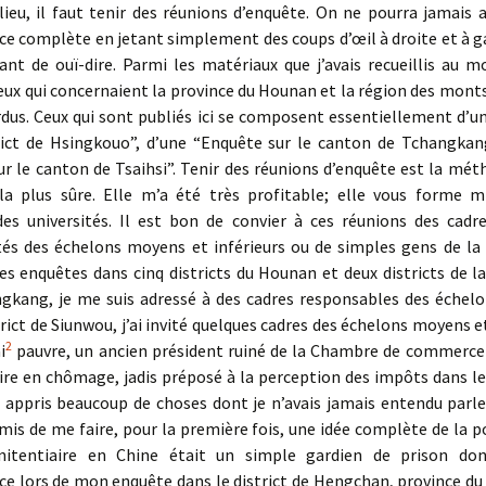
ieu, il faut tenir des réunions d’enquête. On ne pourra jamais 
ce complète en jetant simplement des coups d’œil à droite et à g
ant de ouï-dire. Parmi les matériaux que j’avais recueillis au m
eux qui concernaient la province du Hounan et la région des mon
rdus. Ceux qui sont publiés ici se composent essentiellement d’u
trict de Hsingkouo”, d’une “Enquête sur le canton de Tchangkan
r le canton de Tsaihsi”. Tenir des réunions d’enquête est la mét
la plus sûre. Elle m’a été très profitable; elle vous forme m
des universités. Il est bon de convier à ces réunions des cadr
és des échelons moyens et inférieurs ou de simples gens de la l
s enquêtes dans cinq districts du Hounan et deux districts de l
gkang, je me suis adressé à des cadres responsables des échel
trict de Siunwou, j’ai invité quelques cadres des échelons moyens et
2
i
pauvre, un ancien président ruiné de la Chambre de commerce 
re en chômage, jadis préposé à la perception des impôts dans le d
 appris beaucoup de choses dont je n’avais jamais entendu parl
mis de me faire, pour la première fois, une idée complète de la p
itentiaire en Chine était un simple gardien de prison don
ce lors de mon enquête dans le district de Hengchan, province du