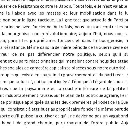
 Guerre de Résistance contre le Japon. Toutefois, elle n’est valable
ne la liaison avec les masses et leur mobilisation dans la l
t non pour la ligne tactique. La ligne tactique actuelle du Parti 
de principe avec l’ancienne. Autrefois, nous luttions contre les p
t la bourgeoisie contrerévolutionnaire; aujourd’hui, nous nous a
qui, parmi les propriétaires fonciers et dans la bourgeoisie, 
a Résistance. Même dans la dernière période de la Guerre civile de
reur de ne pas différencier notre politique, selon qu’il s’
nt et du parti réactionnaires qui menaient contre nous des atta
hes sociales de caractère capitaliste placées sous notre autorité, 
groupes qui existaient au sein du gouvernement et du parti réacti
rien que la lutte”, qui fut pratiquée à l’époque à l’égard de toutes
utres que la paysannerie et la couche inférieure de la petite 
it indubitablement fausse. Sur le plan de la politique agraire, l’er
uste politique appliquée dans les deux premières périodes de la Guer
t qui consistait à attribuer au propriétaire foncier la même part de
sorte qu’il puisse la cultiver et qu’il ne devienne pas un vagabond
 bandit de grand chemin, perturbateur de l’ordre public. Aujo