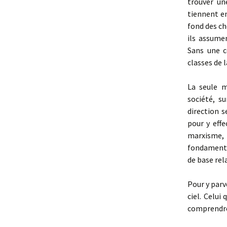
trouver un
tiennent en
fond des ch
ils assume
Sans une c
classes de l
La seule m
société, s
direction s
pour y eff
marxisme,
fondamenta
de base rel
Pour y parv
ciel. Celui
comprendre