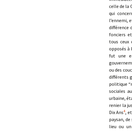
celle de la
qui concer
l’ennemi, e
différence 
fonciers e
tous ceux 
opposés à l
fut une er
gouverneme
ou des couc
différents 
politique “
sociales a
urbaine, éta
renier la j
4
Dix Ans
, e
paysan, de 
lieu ou un