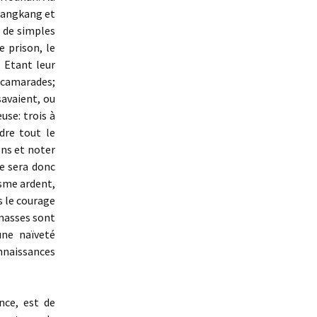
changkang et
à de simples
e prison, le
 Etant leur
 camarades;
savaient, ou
use: trois à
dre tout le
ons et noter
te sera donc
asme ardent,
as le courage
 masses sont
ne naïveté
onnaissances
nce, est de