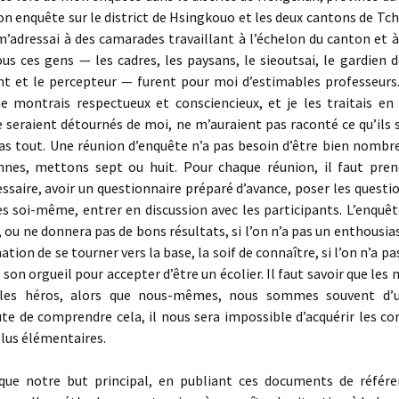
n enquête sur le district de Hsingkouo et les deux cantons de T
 m’adressai à des camarades travaillant à l’échelon du canton et 
us ces gens — les cadres, les paysans, le sieoutsai, le gardien d
 et le percepteur — furent pour moi d’estimables professeurs.
me montrais respectueux et consciencieux, et je les traitais en
se seraient détournés de moi, ne m’auraient pas raconté ce qu’ils 
s tout. Une réunion d’enquête n’a pas besoin d’être bien nombre
nnes, mettons sept ou huit. Pour chaque réunion, il faut pren
saire, avoir un questionnaire préparé d’avance, poser les questi
s soi-même, entrer en discussion avec les participants. L’enquê
 ou ne donnera pas de bons résultats, si l’on n’a pas un enthousi
tion de se tourner vers la base, la soif de connaître, si l’on n’a p
 son orgueil pour accepter d’être un écolier. Il faut savoir que les
ables héros, alors que nous-mêmes, nous sommes souvent d’u
aute de comprendre cela, il nous sera impossible d’acquérir les c
lus élémentaires.
que notre but principal, en publiant ces documents de référe