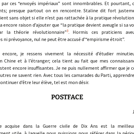
i par ces “envoyés impériaux” sont innombrables. Et pourtant, c
ts; presque partout on en rencontre. Staline dit fort justem
ient sans objet si elle n’est pas rattachée à la pratique révolution
 a encore raison d’ajouter que “la pratique devient aveugle si sa vo
3
ar la théorie révolutionnaire”
. Hormis ces praticiens aveu
s ni prévoyance, nul ne peut être accusé d’“empirisme étroit”.
i encore, je ressens vivement la nécessité d’étudier minuti
en Chine et à l’étranger; cela tient au fait que mes connaissan
tent encore insuffisantes. Je ne puis nullement affirmer que je 
autres ne savent rien. Avec tous les camarades du Parti, apprendr
ontinuer d’être leur élève, tel est mon désir.
POSTFACE
ce acquise dans la Guerre civile de Dix Ans est la meilleu
ent utile, à laquelle nous puissions nous référer dans la périod