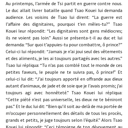
Au printemps, l’armée de Tsi partit en guerre contre nous.
Le duc allait livrer bataille quand Tsao Kouei lui demanda
audience. Les voisins de Tsao lui dirent: “La guerre est
l’affaire des dignitaires, pourquoi t’en mêles-tu?” Tsao
Kouei leur répondit: “Les dignitaires sont gens médiocres;
ils ne voient pas loin.” Aussi se présenta-t-il au duc et lui
demanda: “Sur quoi t’appuies-tu pour combattre, ô prince?”
Celui-ci lui répondit: “Jamais je n’ai joui seul des vêtements
et des aliments, je les ai toujours partagés avec les autres.”
Tsao lui répliqua: “Tu n’as pas comblé tout le monde de ces
petites faveurs, le peuple ne te suivra pas, ô prince!” Et
celui-ci lui dit: “J’ai toujours apporté en offrande aux dieux
autant d’animaux, de jade et de soie que je l’avais promis; j’ai
toujours agi avec honnêteté.” Tsao Kouei lui répliqua:
“Cette piété n’est pas universelle, les dieux ne te béniront
pas.” Et le duc lui dit: “Bien qu’il soit au-delà de ma portée de
m’occuper personnellement des détails de tous les procès,
grands et petits, je juge toujours selon l’équité.” Alors Tsao
Kouei lui répondit: “Ceci témoigne de ton dévouement au