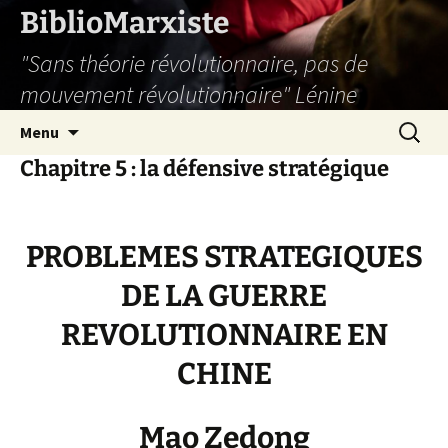
Aller
BiblioMarxiste
au
"Sans théorie révolutionnaire, pas de
contenu
mouvement révolutionnaire" Lénine
Recherc
Menu
Chapitre 5 : la défensive stratégique
PROBLEMES STRATEGIQUES
DE LA GUERRE
REVOLUTIONNAIRE EN
CHINE
Mao Zedong