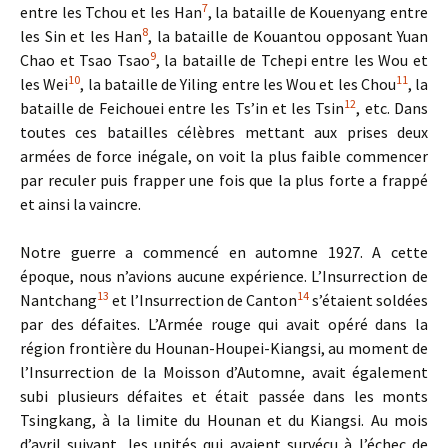
7
entre les Tchou et les Han
, la bataille de Kouenyang entre
8
les Sin et les Han
, la bataille de Kouantou opposant Yuan
9
Chao et Tsao Tsao
, la bataille de Tchepi entre les Wou et
10
11
les Wei
, la bataille de Yiling entre les Wou et les Chou
, la
12
bataille de Feichouei entre les Ts’in et les Tsin
, etc. Dans
toutes ces batailles célèbres mettant aux prises deux
armées de force inégale, on voit la plus faible commencer
par reculer puis frapper une fois que la plus forte a frappé
et ainsi la vaincre.
Notre guerre a commencé en automne 1927. A cette
époque, nous n’avions aucune expérience. L’Insurrection de
13
14
Nantchang
et l’Insurrection de Canton
s’étaient soldées
par des défaites. L’Armée rouge qui avait opéré dans la
région frontière du Hounan-Houpei-Kiangsi, au moment de
l’Insurrection de la Moisson d’Automne, avait également
subi plusieurs défaites et était passée dans les monts
Tsingkang, à la limite du Hounan et du Kiangsi. Au mois
d’avril suivant, les unités qui avaient survécu à l’échec de