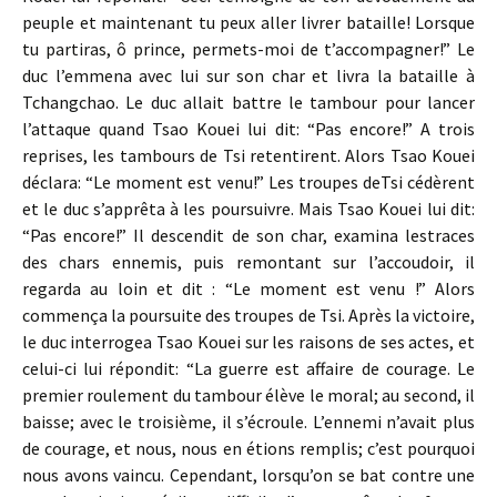
peuple et maintenant tu peux aller livrer bataille! Lorsque
tu partiras, ô prince, permets-moi de t’accompagner!” Le
duc l’emmena avec lui sur son char et livra la bataille à
Tchangchao. Le duc allait battre le tambour pour lancer
l’attaque quand Tsao Kouei lui dit: “Pas encore!” A trois
reprises, les tambours de Tsi retentirent. Alors Tsao Kouei
déclara: “Le moment est venu!” Les troupes deTsi cédèrent
et le duc s’apprêta à les poursuivre. Mais Tsao Kouei lui dit:
“Pas encore!” Il descendit de son char, examina lestraces
des chars ennemis, puis remontant sur l’accoudoir, il
regarda au loin et dit : “Le moment est venu !” Alors
commença la poursuite des troupes de Tsi. Après la victoire,
le duc interrogea Tsao Kouei sur les raisons de ses actes, et
celui-ci lui répondit: “La guerre est affaire de courage. Le
premier roulement du tambour élève le moral; au second, il
baisse; avec le troisième, il s’écroule. L’ennemi n’avait plus
de courage, et nous, nous en étions remplis; c’est pourquoi
nous avons vaincu. Cependant, lorsqu’on se bat contre une