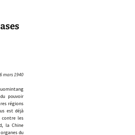
bases
6 mars 1940
Kuomintang
 du pouvoir
tres régions
us est déjà
e contre les
d, la Chine
 organes du