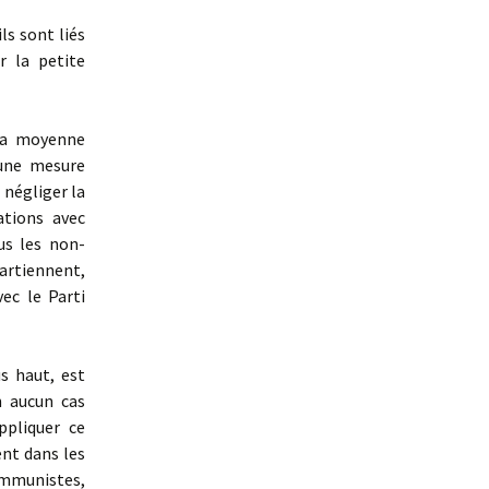
ls sont liés
r la petite
 la moyenne
 une mesure
 négliger la
ations avec
us les non-
partiennent,
ec le Parti
s haut, est
n aucun cas
ppliquer ce
ent dans les
communistes,