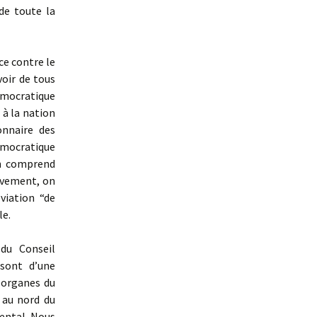
de toute la
ce contre le
voir de tous
émocratique
 à la nation
onnaire des
démocratique
on comprend
tivement, on
viation “de
le.
 du Conseil
 sont d’une
 organes du
 au nord du
iental. Nous