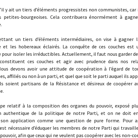
qu’il y ait un tiers d’éléments progressistes non communistes, car i
 petites-bourgeoises. Cela contribuera énormément à gagne
.
ttant un tiers d’éléments intermédiaires, on vise à gagner
e et les hobereaux éclairés. La conquête de ces couches est
pour isoler les irréductibles. Actuellement, il faut nous garder de
constituent ces couches et agir avec prudence dans nos rel
ous devons avoir une attitude de coopération à l’égard de to
, affiliés ou non à un parti, et quel que soit le parti auquel ils ap
ils soient partisans de la Résistance et désireux de coopérer av
e.
cipe relatif à la composition des organes du pouvoir, exposé plu
on authentique de la politique de notre Parti, et on ne doit e
 son application comme une question de pure forme. Pour a
l est nécessaire d’éduquer les membres de notre Parti qui travaill
pouvoir, afin que ceux qui ne veulent pas coopérer avec les non-