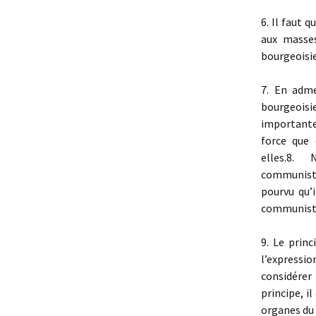
6. Il faut 
aux masses
bourgeoisie
7. En adme
bourgeoisi
importante 
force que 
elles.8. N
communistes
pourvu qu’
communist
9. Le prin
l’expressi
considérer
principe, i
organes du 