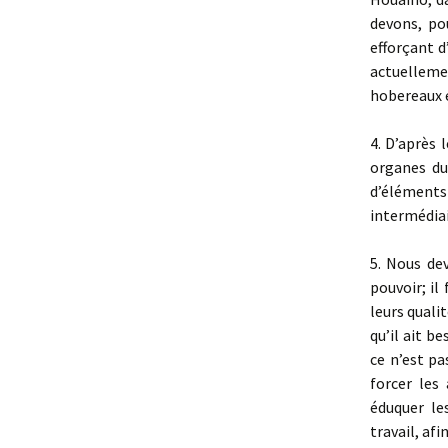
devons, po
efforçant d
actuellemen
hobereaux é
4. D’après 
organes du
d’élément
intermédiair
5. Nous de
pouvoir; il
leurs quali
qu’il ait b
ce n’est pa
forcer les
éduquer le
travail, af