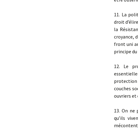
11. La poli
droit d’élir
la Résistan
croyance, d
front uni a
principe du
12. Le pr
essentiell
protection
couches soc
ouvriers et
13. On ne 
qu’ils viv
mécontenter