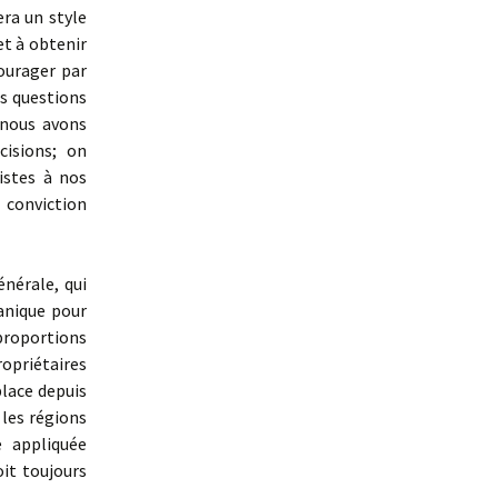
era un style
et à obtenir
ourager par
s questions
 nous avons
cisions; on
istes à nos
 conviction
nérale, qui
anique pour
proportions
opriétaires
place depuis
les régions
e appliquée
oit toujours