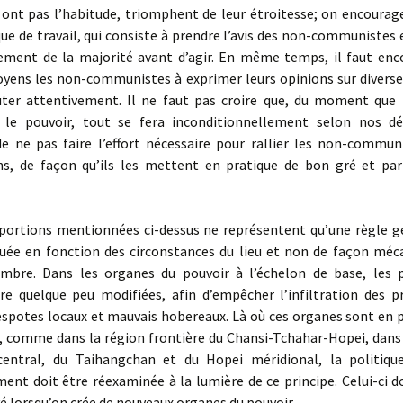
 ont pas l’habitude, triomphent de leur étroitesse; on encourag
e de travail, qui consiste à prendre l’avis des non-communistes 
ement de la majorité avant d’agir. En même temps, il faut enc
oyens les non-communistes à exprimer leurs opinions sur diverse
uter attentivement. Il ne faut pas croire que, du moment que
 le pouvoir, tout se fera inconditionnellement selon nos dé
 de ne pas faire l’effort nécessaire pour rallier les non-commun
ns, de façon qu’ils les mettent en pratique de bon gré et par
oportions mentionnées ci-dessus ne représentent qu’une règle gé
quée en fonction des circonstances du lieu et non de façon méc
ombre. Dans les organes du pouvoir à l’échelon de base, les 
re quelque peu modifiées, afin d’empêcher l’infiltration des pr
espotes locaux et mauvais hobereaux. Là où ces organes sont en 
 comme dans la région frontière du Chansi-Tchahar-Hopei, dans 
entral, du Taihangchan et du Hopei méridional, la politiqu
ent doit être réexaminée à la lumière de ce principe. Celui-ci d
é lorsqu’on crée de nouveaux organes du pouvoir.