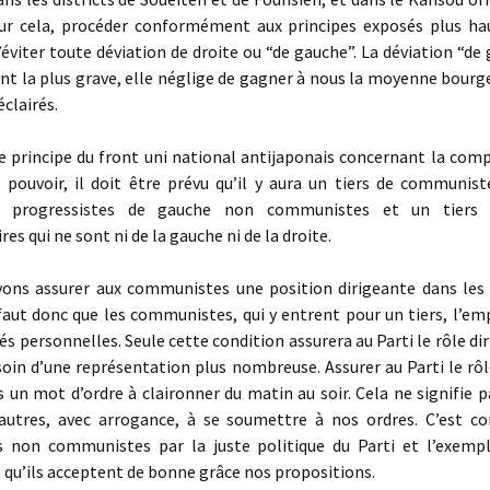
ur cela, procéder conformément aux principes exposés plus ha
’éviter toute déviation de droite ou “de gauche”. La déviation “de
t la plus grave, elle néglige de gagner à nous la moyenne bourge
clairés.
le principe du front uni national antijaponais concernant la com
 pouvoir, il doit être prévu qu’il y aura un tiers de communiste
s progressistes de gauche non communistes et un tiers 
es qui ne sont ni de la gauche ni de la droite.
vons assurer aux communistes une position dirigeante dans les
 faut donc que les communistes, qui y entrent pour un tiers, l’e
tés personnelles. Seule cette condition assurera au Parti le rôle di
esoin d’une représentation plus nombreuse. Assurer au Parti le rôl
s un mot d’ordre à claironner du matin au soir. Cela ne signifie 
 autres, avec arrogance, à se soumettre à nos ordres. C’est co
s non communistes par la juste politique du Parti et l’exemp
in qu’ils acceptent de bonne grâce nos propositions.