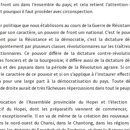
 front uni dans l’ensemble du pays; et cela retient l’attention 
st pourquoi il faut procéder avec circonspection.
ir politique que nous établissons au cours de la Guerre de Résistan
par son caractère, un pouvoir de front uni national. C’est le pou
ont pour la Résistance et la démocratie, c’est la dictature d
jointement par plusieurs classes révolutionnaires sur les traîtres
ctionnaires. Ce pouvoir diffère de la dictature contre-révoluti
es fonciers et de la bourgeoisie; il diffère aussi de la dictature 
rs et des paysans dans la période de la Révolution agraire. Si 
le caractère de ce pouvoir et si on s’applique à l’instaurer effec
a pour une large part à la démocratisation du pays. Toute dé
de droite aurait de très fâcheuses répercussions dans tout le peup
ocation de l’Assemblée provinciale du Hopei et l’élection
tif du Hopei, dont les préparatifs viennent de commencer,
 exceptionnelle. Il en va de même de la création des nouveaux
ns le nord-ouest du Chansi, dans le Chantong, dans les régions
ns les districts de Soueiteh et de Fouhsien, et dans le Kansou or