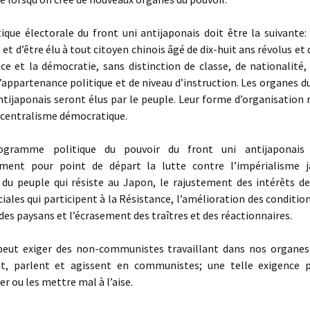
tique électorale du front uni antijaponais doit être la suivante:
e et d’être élu à tout citoyen chinois âgé de dix-huit ans révolus et
ce et la démocratie, sans distinction de classe, de nationalité,
’appartenance politique et de niveau d’instruction. Les organes d
ntijaponais seront élus par le peuple. Leur forme d’organisation
 centralisme démocratique.
ogramme politique du pouvoir du front uni antijaponais 
ement pour point de départ la lutte contre l’impérialisme j
 du peuple qui résiste au Japon, le rajustement des intérêts de
iales qui participent à la Résistance, l’amélioration des condition
 des paysans et l’écrasement des traîtres et des réactionnaires.
peut exiger des non-communistes travaillant dans nos organes
ent, parlent et agissent en communistes; une telle exigence p
 ou les mettre mal à l’aise.