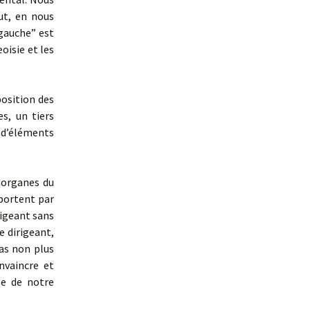
ut, en nous
 gauche” est
oisie et les
position des
s, un tiers
d’éléments
 organes du
mportent par
rigeant sans
e dirigeant,
pas non plus
nvaincre et
le de notre