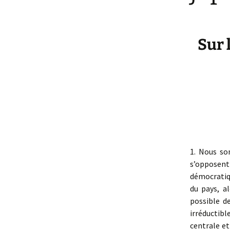
Sur 
1. Nous s
s’opposent
démocratiqu
du pays, a
possible de
irréductib
centrale e