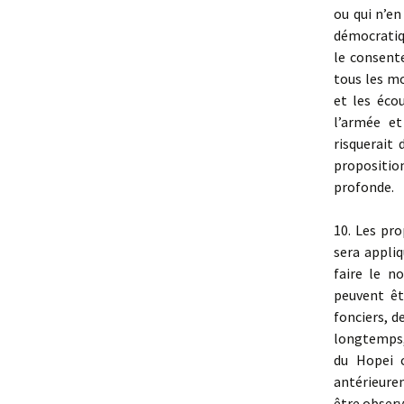
ou qui n’en
démocratiqu
le consent
tous les m
et les éco
l’armée et
risquerait
propositio
profonde.
10. Les pr
sera appli
faire le n
peuvent êt
fonciers, d
longtemps,
du Hopei c
antérieurem
être observ