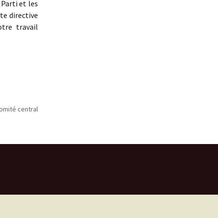
Parti et les
te directive
tre travail
omité central