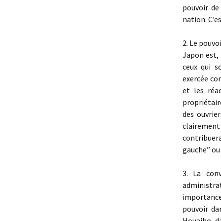
pouvoir de
nation. C’e
2. Le pouvo
Japon est, 
ceux qui s
exercée con
et les réa
propriétair
des ouvrie
clairement 
contribuer
gauche” ou 
3. La conv
administra
importance
pouvoir da
Houaiho, da