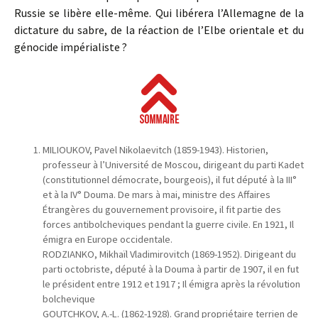
Russie se libère elle-même. Qui libérera l’Allemagne de la
dictature du sabre, de la réaction de l’Elbe orientale et du
génocide impérialiste ?
MILIOUKOV, Pavel Nikolaevitch (1859-1943). Historien,
professeur à l’Université de Moscou, dirigeant du parti Kadet
(constitutionnel démocrate, bourgeois), il fut député à la III°
et à la IV° Douma. De mars à mai, ministre des Affaires
Étrangères du gouvernement provisoire, il fit partie des
forces antibolcheviques pendant la guerre civile. En 1921, Il
émigra en Europe occidentale.
RODZIANKO, Mikhaïl Vladimirovitch (1869-1952). Dirigeant du
parti octobriste, député à la Douma à partir de 1907, il en fut
le président entre 1912 et 1917 ; Il émigra après la révolution
bolchevique
GOUTCHKOV, A.-L. (1862-1928). Grand propriétaire terrien de