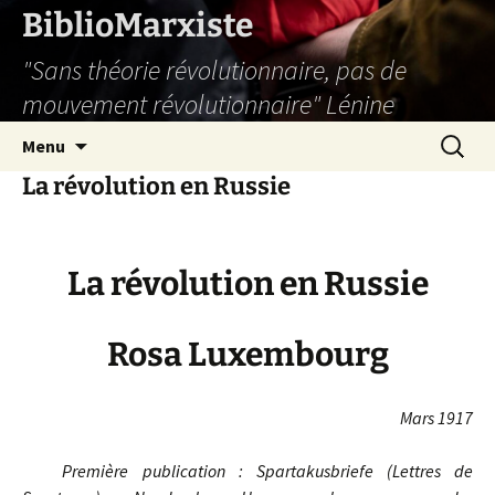
Aller
BiblioMarxiste
au
"Sans théorie révolutionnaire, pas de
contenu
mouvement révolutionnaire" Lénine
Recherc
Menu
La révolution en Russie
La révolution en Russie
Rosa Luxembourg
Mars 1917
Première publication : Spartakusbriefe (Lettres de