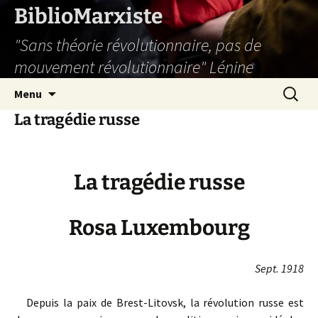
Aller
BiblioMarxiste
au
"Sans théorie révolutionnaire, pas de
contenu
mouvement révolutionnaire" Lénine
Recherc
Menu
La tragédie russe
La tragédie russe
Rosa Luxembourg
Sept. 1918
Depuis la paix de Brest-Litovsk, la révolution russe est