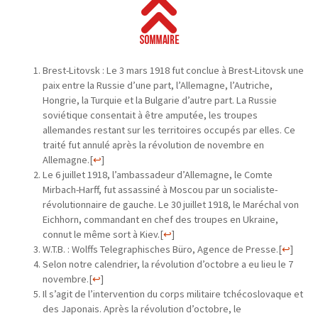
Brest-Litovsk : Le 3 mars 1918 fut conclue à Brest-Litovsk une
paix entre la Russie d’une part, l’Allemagne, l’Autriche,
Hongrie, la Turquie et la Bulgarie d’autre part. La Russie
soviétique consentait à être amputée, les troupes
allemandes restant sur les territoires occupés par elles. Ce
traité fut annulé après la révolution de novembre en
Allemagne.
[
↩
]
Le 6 juillet 1918, l’ambassadeur d’Allemagne, le Comte
Mirbach-Harff, fut assassiné à Moscou par un socialiste-
révolutionnaire de gauche. Le 30 juillet 1918, le Maréchal von
Eichhorn, commandant en chef des troupes en Ukraine,
connut le même sort à Kiev.
[
↩
]
W.T.B. : Wolffs Telegraphisches Büro, Agence de Presse.
[
↩
]
Selon notre calendrier, la révolution d’octobre a eu lieu le 7
novembre.
[
↩
]
Il s’agit de l’intervention du corps militaire tchécoslovaque et
des Japonais. Après la révolution d’octobre, le