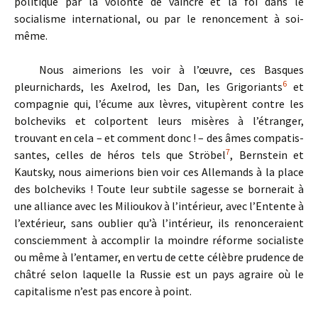
politique par la volonté de vaincre et la foi dans le
socialisme international, ou par le renoncement à soi-
même.
Nous aimerions les voir à l’œuvre, ces Basques
6
pleurnichards, les Axelrod, les Dan, les Grigoriants
et
compagnie qui, l’écume aux lèvres, vitupèrent contre les
bolcheviks et colportent leurs misères à l’étranger,
trouvant en cela – et comment donc ! – des âmes compa­tis­
7
santes, celles de héros tels que Ströbel
, Bernstein et
Kautsky, nous aimerions bien voir ces Allemands à la place
des bolcheviks ! Toute leur subtile sagesse se bornerait à
une alliance avec les Milioukov à l’intérieur, avec l’Entente à
l’extérieur, sans oublier qu’à l’inté­rieur, ils renonceraient
consciemment à accomplir la moindre réforme socialiste
ou même à l’entamer, en vertu de cette célèbre prudence de
châtré selon laquelle la Russie est un pays agraire où le
capitalisme n’est pas encore à point.