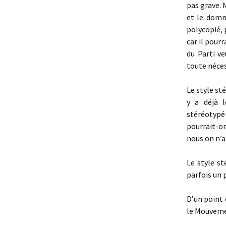
pas grave. 
et le domma
polycopié, p
car il pour
du Parti v
toute néces
Le style st
y a déjà 
stéréotypé 
pourrait-on
nous on n’a
Le style s
parfois un 
D’un point 
le Mouveme