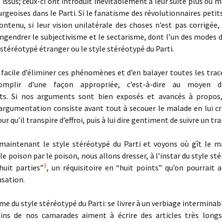
ssus; ceux-ci ont introduit inévitablement à leur suite plus ou m
rgeoises dans le Parti. Si le fanatisme des révolutionnaires peti
ontenu, si leur vision unilatérale des choses n’est pas corrigée,
gendrer le subjectivisme et le sectarisme, dont l’un des modes 
e stéréotypé étranger ou le style stéréotypé du Parti.
s facile d’éliminer ces phénomènes et d’en balayer toutes les trac
complir d’une façon appropriée, c’est-à-dire au moyen d
ts. Si nos arguments sont bien exposés et avancés à propos,
L’argumentation consiste avant tout à secouer le malade en lui cr
r qu’il transpire d’effroi, puis à lui dire gentiment de suivre un tr
maintenant le style stéréotypé du Parti et voyons où gît le ma
e poison par le poison, nous allons dresser, à l’instar du style st
3
huit parties”
, un réquisitoire en “huit points” qu’on pourrait 
usation.
me du style stéréotypé du Parti: se livrer à un verbiage interminabl
ains de nos camarades aiment à écrire des articles très long