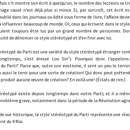
Mais s’il montre son écrit à quelqu’un, le nombre des lecteurs se t
ge causé n’est déjà plus si mince. Si, par surcroît, cet écrit es
ublié dans les journaux ou édité sous forme de livre, l’affaire devi
ra influencer beaucoup de monde. Or, ceux qui écrivent dans le styl
eulent toujours être lus par un grand nombre de personnes. Donc
sité de dénoncer ce style stéréotypé et d’en finir avec lui.
éréotypé du Parti est une variété du style stéréotypé étranger contr
2
longtemps, s’est dressé Lou Sin
). Pourquoi donc l’appelons
du Parti? Parce que, outre son exotisme, il sent un peu le terroi
 aussi le tenir pour une sorte de création! Qui donc peut préten
 produit aucune œuvre de création? En voilà une! (Éclats de rire.)
téréotypé existe depuis longtemps dans notre Parti; et il a mêm
problème grave, notamment dans la période de la Révolution agra
de vue historique, le style stéréotypé du Parti représente une réa
nt du 4 Mai.