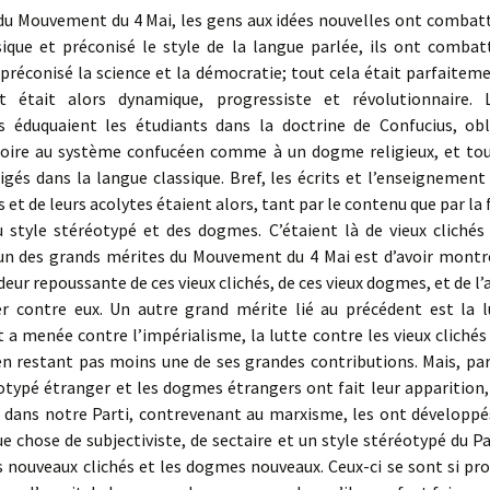
 du Mouvement du 4 Mai, les gens aux idées nouvelles ont combatt
sique et préconisé le style de la langue parlée, ils ont combat
réconisé la science et la démocratie; tout cela était parfaiteme
 était alors dynamique, progressiste et révolutionnaire. L
 éduquaient les étudiants dans la doctrine de Confucius, obl
roire au système confucéen comme à un dogme religieux, et tous
igés dans la langue classique. Bref, les écrits et l’enseignement
et de leurs acolytes étaient alors, tant par le contenu que par la
u style stéréotypé et des dogmes. C’étaient là de vieux clichés 
un des grands mérites du Mouvement du 4 Mai est d’avoir montr
ideur repoussante de ces vieux clichés, de ces vieux dogmes, et de l’
er contre eux. Un autre grand mérite lié au précédent est la l
 menée contre l’impérialisme, la lutte contre les vieux clichés 
 restant pas moins une de ses grandes contributions. Mais, par 
otypé étranger et les dogmes étrangers ont fait leur apparition,
 dans notre Parti, contrevenant au marxisme, les ont développés
ue chose de subjectiviste, de sectaire et un style stéréotypé du Pa
es nouveaux clichés et les dogmes nouveaux. Ceux-ci se sont si p