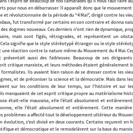
ans l’esprit de beaucoup de nos camarades qu’il nous faut faire au
orts pour nous en débarrasser. Il apparaît donc que le mouvement
e et révolutionnaire de la période du “4 Mai”, dirigé contre les vieu
daux, fut transformé par certains en son contraire et donna nais
à des dogmes nouveaux. Ces derniers n’ont rien de dynamique, pro
naire, mais sont figés, rétrogrades, et représentent un obsta
 Cela signifie que le style stéréotypé étranger ou le style stéréot
t une réaction contre la nature même du Mouvement du 4 Mai. Ce
présentait aussi des faiblesses. Beaucoup de ses dirigeants
prit critique marxiste, et leurs méthodes étaient généralement 
e formalistes. Ils avaient bien raison de se dresser contre les vieu
ogmes, et de préconiser la science et la démocratie. Mais dans l
aient sur les conditions de leur temps, sur l’histoire et sur l
 ils manquaient de cet esprit critique propre au matérialisme hist
hose était-elle mauvaise, elle l’était absolument et entièrement
 bonne, elle l’était absolument et entièrement. Cette manière
es problèmes a affecté tout le développement ultérieur du Mouve
n évolution, s’est divisé en deux courants. Certains reçurent en 
ntifique et démocratique et le remodelèrent sur la base du marxis