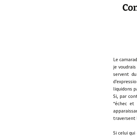
Con
Le camarade
je voudrai
servent d
d’expressi
liquidons p
Si, par con
“échec et
apparaissa
traversent l
Si celui qu