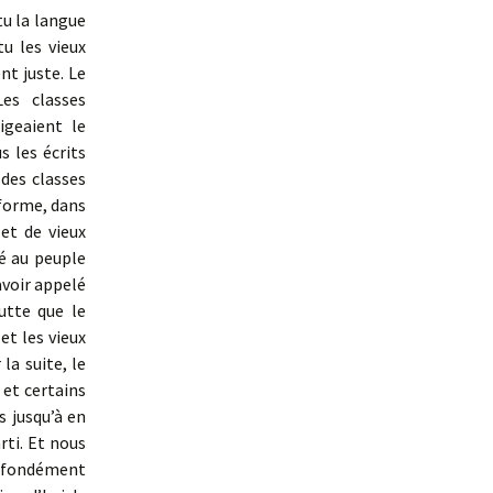
u la langue
tu les vieux
nt juste. Le
es classes
igeaient le
 les écrits
 des classes
 forme, dans
et de vieux
é au peuple
avoir appelé
utte que le
et les vieux
la suite, le
 et certains
 jusqu’à en
rti. Et nous
rofondément