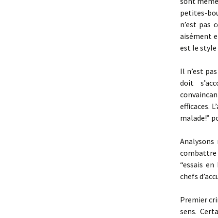
sont même i
petites-bou
n’est pas c
aisément en
est le styl
Il n’est pa
doit s’ac
convaincan
efficaces. 
malade!” pou
Analysons 
combattre l
“essais en 
chefs d’acc
Premier cri
sens. Cert