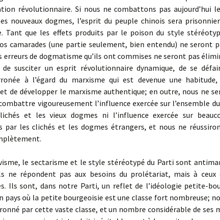
tion révolutionnaire. Si nous ne combattons pas aujourd’hui l
 les nouveaux dogmes, l’esprit du peuple chinois sera prisonnier
. Tant que les effets produits par le poison du style stéréoty
nos camarades (une partie seulement, bien entendu) ne seront pa
s erreurs de dogmatisme qu’ils ont commises ne seront pas élimin
 de susciter un esprit révolutionnaire dynamique, de se défai
rronée à l’égard du marxisme qui est devenue une habitude, 
et de développer le marxisme authentique; en outre, nous ne se
combattre vigoureusement l’influence exercée sur l’ensemble du
clichés et les vieux dogmes ni l’influence exercée sur beau
s par les clichés et les dogmes étrangers, et nous ne réussiron
mplètement.
visme, le sectarisme et le style stéréotypé du Parti sont antima
 ils ne répondent pas aux besoins du prolétariat, mais à ceux 
s. Ils sont, dans notre Parti, un reflet de l’idéologie petite-bo
n pays où la petite bourgeoisie est une classe fort nombreuse; no
ironné par cette vaste classe, et un nombre considérable de ses