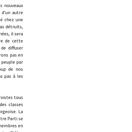
es nouveaux
 d’un autre
pé chez une
s détruits,
ées, il sera
re de cette
de diffuser
rons pas en
 peuple par
coup de nos
s pas à les
rxistes tous
des classes
urgeoise. La
tre Parti se
 membres en