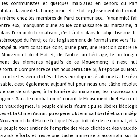
t les communistes et quelques marxistes en dehors du Parti
t dans la voie de la bourgeoisie, et ce fut le glissement du formal
is même chez les membres du Parti communiste, l’unanimité fais
’entre eux, manquant d’une solide connaissance du marxisme, d
ans l’erreur du formalisme, c’est-à-dire dans le subjectivisme, l
 stéréotypé du Parti; ce fut le glissement du formalisme vers “la
otypé du Parti constitue donc, d’une part, une réaction contre 
u Mouvement du 4 Mai et, de l’autre, un héritage, le prolong
ment des éléments négatifs de ce Mouvement; il n’est nu
ortuit. Comprendre ce fait nous sera utile. Si, à l’époque du Mo
te contre les vieux clichés et les vieux dogmes était une tâche rév
nsable, c’est également aujourd’hui pour nous une tâche révolut
ble que de critiquer, à la lumière du marxisme, les nouveaux cli
ogmes. Sans le combat mené durant le Mouvement du 4 Mai contr
les vieux dogmes, le peuple chinois n’aurait pu se libérer idéolo
ves et la Chine n’aurait pu espérer obtenir sa liberté et son indé
Mouvement du 4 Mai ne fut que l’étape initiale de ce combat, et l
du peuple tout entier de l’emprise des vieux clichés et des vieux 
grands efforts et reste une tâche immense à accomplir sur la