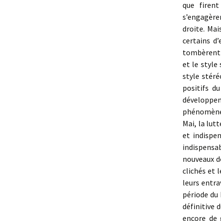
que firen
s’engagèren
droite. Ma
certains d
tombèrent d
et le style
style stéré
positifs d
développe
phénomène f
Mai, la lut
et indispe
indispensa
nouveaux d
clichés et 
leurs entra
période du 
définitive 
encore de 