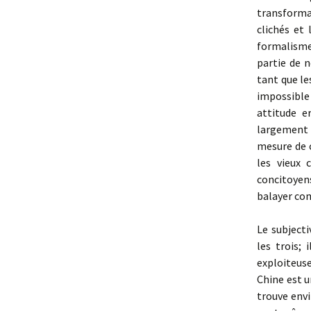
transforma
clichés et
formalisme
partie de 
tant que le
impossible
attitude e
largement 
mesure de 
les vieux 
concitoyen
balayer co
Le subjecti
les trois;
exploiteuse
Chine est u
trouve env