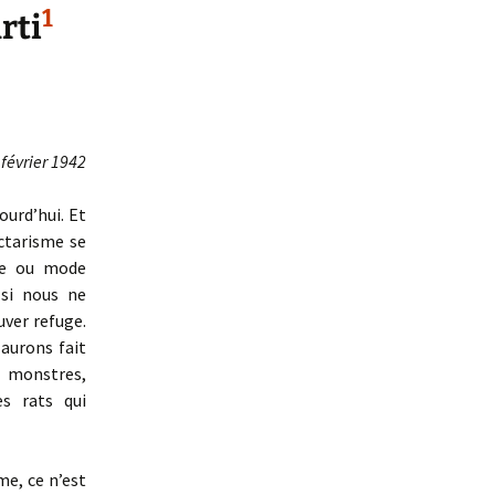
1
rti
 février 1942
ourd’hui. Et
ctarisme se
de ou mode
 si nous ne
uver refuge.
 aurons fait
 monstres,
es rats qui
me, ce n’est