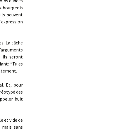
oins d’idées
ts-bourgeois
 ils peuvent
d’expression
es. La tâche
’arguments
 ils seront
iant: “Tu es
aitement.
l. Et, pour
éréotypé des
appeler huit
e et vide de
s mais sans