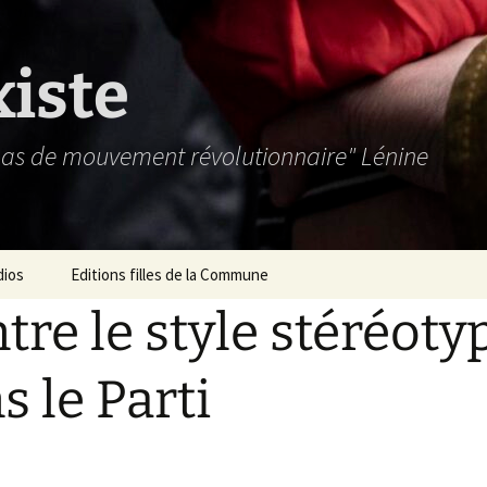
xiste
 pas de mouvement révolutionnaire" Lénine
dios
Editions filles de la Commune
tre le style stéréoty
s le Parti