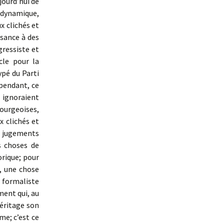
jourd’hui de
 dynamique,
x clichés et
sance à des
gressiste et
cle pour la
ypé du Parti
pendant, ce
 ignoraient
bourgeoises,
x clichés et
es jugements
es choses de
orique; pour
, une chose
 formaliste
ment qui, au
héritage son
me; c’est ce