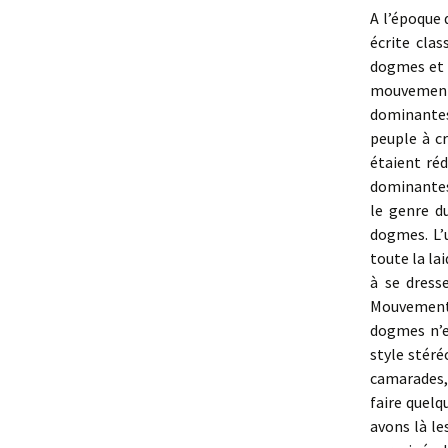
A l’époque
écrite clas
dogmes et p
mouvement
dominantes
peuple à c
étaient réd
dominantes 
le genre d
dogmes. L’
toute la la
à se dress
Mouvement a
dogmes n’en
style stéré
camarades,
faire quelq
avons là l