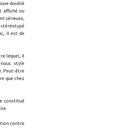
rouve doublé
t affiché ou
ent sérieuse,
e stéréotypé
, il est de
e lequel, il
-nous style
r. Peut-être
dre que chez
e constitué
ire.
ction contre