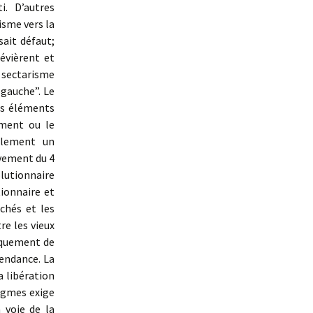
. D’autres
isme vers la
ait défaut;
évièrent et
e sectarisme
 gauche”. Le
les éléments
ement ou le
llement un
uvement du 4
olutionnaire
ionnaire et
chés et les
e les vieux
giquement de
pendance. La
a libération
dogmes exige
 voie de la