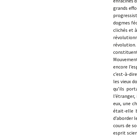
enracinés d
grands eff
progressist
dogmes féo
clichés et 
révolution
révolution.
constituen
Mouvement 
encore l’es
c’est-à-dir
les vieux d
qu’ils port
l’étranger,
eux, une c
était-elle
d’aborder l
cours de so
esprit scie