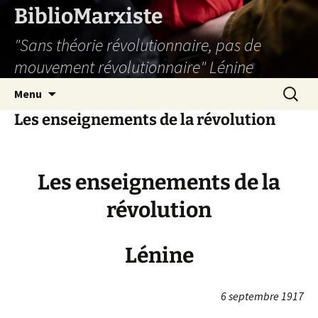
Aller
BiblioMarxiste
au
"Sans théorie révolutionnaire, pas de
contenu
mouvement révolutionnaire" Lénine
Recherc
Menu
Les enseignements de la révolution
Les enseignements de la
révolution
Lénine
6 septembre 1917